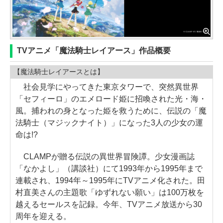
TVアニメ「魔法騎士レイアース」作品概要
【魔法騎士レイアースとは】
社会見学にやってきた東京タワーで、突然異世界
「セフィーロ」のエメロード姫に招喚された光・海・
風。捕われの身となった姫を救うために、伝説の「魔
法騎士（マジックナイト）」になった3人の少女の運
命は!?
CLAMPが贈る伝説の異世界冒険譚。少女漫画誌
「なかよし」（講談社）にて1993年から1995年まで
連載され、1994年～1995年にTVアニメ化された。田
村直美さんの主題歌「ゆずれない願い」は100万枚を
越えるセールスを記録。今年、TVアニメ放送から30
周年を迎える。