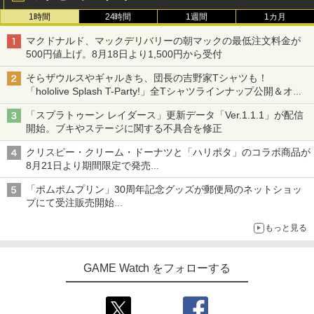
1時間
24時間
1週間
1カ月
マクドナルド、マックデリバリーの朝マックの最低注文料金が
500円値上げ。8月18日より1,500円から受付
そらザウルスやギャルきち、団長の吉野家Tシャツも！
「hololive Splash T-Party!」全Tシャツラインナップ公開＆オン
ライン販売開始
「スプラトゥーン レイダース」更新データ「Ver.1.1.1」が配信
開始。ブキやステージに関する不具合を修正
クリスピー・クリーム・ドーナツと「ハリポタ」のコラボ商品が
8月21日より期間限定で発売
組分け帽子ドーナツなど見た目も楽しい商品が登場
「ポムポムプリン」30周年記念グッズが郵便局のネットショッ
プにて受注販売開始
「おもちもちもちクッション」など今年だけの限定商品が登場
もっと見る
GAME Watch をフォローする