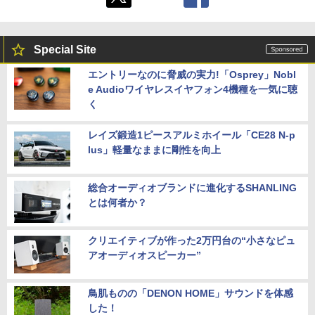
Special Site
エントリーなのに脅威の実力!「Osprey」Nobl
e Audioワイヤレスイヤフォン4機種を一気に聴
く
レイズ鍛造1ピースアルミホイール「CE28 N-p
lus」軽量なままに剛性を向上
総合オーディオブランドに進化するSHANLING
とは何者か？
クリエイティブが作った2万円台の“小さなピュ
アオーディオスピーカー”
鳥肌ものの「DENON HOME」サウンドを体感
した！