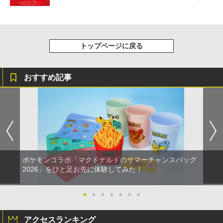
トップページに戻る
おすすめ記事
ポケモンコラボ「マクドナルドのサマーチャンスバッグ
2026」をひと足お先に体験してみた！
●
●
●
●
●
●
●
アクセスランキング