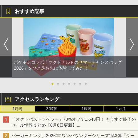
おすすめ記事
ポケモンコラボ「マクドナルドのサマーチャンスバッグ
2026」をひと足お先に体験してみた！
●
●
●
●
●
●
●
アクセスランキング
1時間
24時間
1週間
1カ月
「オクトパストラベラー」70%オフで1,643円！ もうすぐ終了の
セール情報まとめ【8月8日更新】
ニンテンドーeショップでは「大神 絶景版」が67%オフで990円
バーガーキング、2026年“ワンパウンダーシリーズ”第3弾「ダー