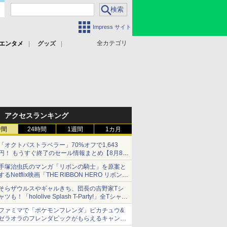
Impress サイト
全カテゴリ
エンタメ
グッズ
アクセスランキング
時間
24時間
1週間
1カ月
「オクトパストラベラー」70%オフで1,643
円！ もうすぐ終了のセール情報まとめ【8月8日
更新】
手塚治虫氏のマンガ「リボンの騎士」を原案と
ニンテンドーeショップでは「大神 絶景版」が
するNetflix映画「THE RIBBON HERO リボンヒ
67%オフで990円
ーロー」本日配信開始
そらザウルスやギャルきち、団長の吉野家Tシ
ャツも！「hololive Splash T-Party!」全Tシャツ
ラインナップ公開＆オンライン販売開始
ファミマで「ポケモンフレンダ」ピカチュウ&
ゼラオラのフレンダピックがもらえるキャンペ
ーン開催！