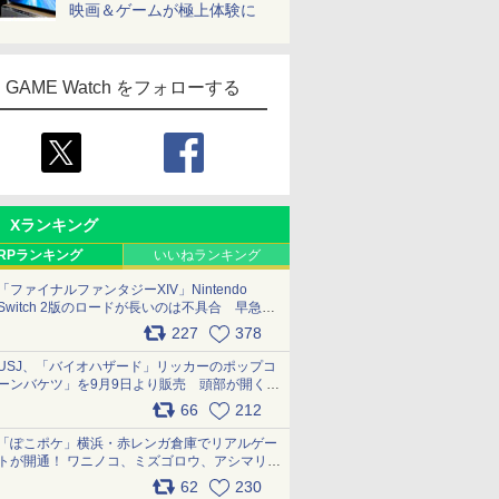
映画＆ゲームが極上体験に
GAME Watch をフォローする
Xランキング
RPランキング
いいねランキング
「ファイナルファンタジーXIV」Nintendo
Switch 2版のロードが長いのは不具合 早急に
アップデートできるよう対応中
227
378
pic.x.com/s9S3nRCAGa
USJ、「バイオハザード」リッカーのポップコ
ーンバケツ」を9月9日より販売 頭部が開く仕
組み。味は恐怖を堪のう「味噌フレーバー」
66
212
pic.x.com/81MuXGahVM
「ぽこポケ」横浜・赤レンガ倉庫でリアルゲー
トが開通！ ワニノコ、ミズゴロウ、アシマリ登
場シーンをレポート pic.x.com/LDgEByVl6D
62
230