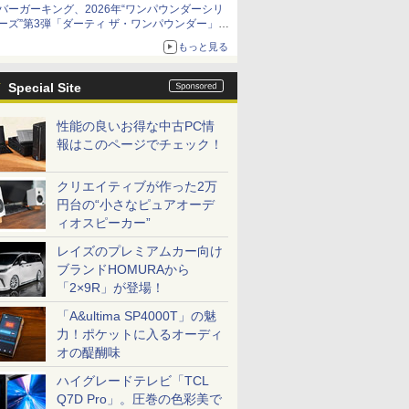
バーガーキング、2026年“ワンパウンダーシリ
ーズ”第3弾「ダーティ ザ・ワンパウンダー」を
8月7日発売
もっと見る
「特製ガーリックマヨソース」を使用した超大
型チーズバーガー
Special Site
性能の良いお得な中古PC情
報はこのページでチェック！
クリエイティブが作った2万
円台の“小さなピュアオーデ
ィオスピーカー”
レイズのプレミアムカー向け
ブランドHOMURAから
「2×9R」が登場！
「A&ultima SP4000T」の魅
力！ポケットに入るオーディ
オの醍醐味
ハイグレードテレビ「TCL
Q7D Pro」。圧巻の色彩美で