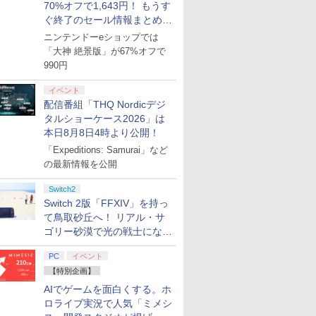
70%オフで1,643円！ もうす
ぐ終了のセール情報まとめ
【8月8日更新】
ニンテンドーeショップでは
「大神 絶景版」が67%オフで
990円
イベント
配信番組「THQ Nordicデジ
タルショーケース2026」は
本日8月8日4時より公開！
「Expeditions: Samurai」など
の最新情報を公開
Switch2
Switch 2版「FFXIV」を持っ
て鳥取砂丘へ！ リアル・サ
ゴリー砂漠で光の戦士になっ
てみた
PC
イベント
【特別企画】
AIでゲームを面白くする。ホ
ロライブ実況で人気「ミメシ