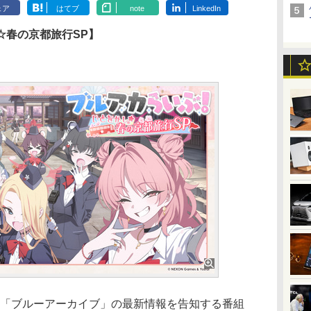
ェア
はてブ
note
LinkedIn
☆春の京都旅行SP】
OS用RPG「ブルーアーカイブ」の最新情報を告知する番組