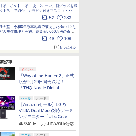
【ぽこポケ】「ぽこ あ ポケモン」新グッズを撮
り下ろしで紹介 カラビナ付きマスコットやス
クエアポーチが仲間入り
52
283
pic.x.com/XmVAgBxaW5
任天堂、令和8年熊本地震で被災したSwitch2な
どの無償修理を実施。義援金5,000万円の寄付
も発表 pic.x.com/BAYsMfUfUC
49
106
もっと見る
新記事
イベント
「Way of the Hunter 2」正式
版が9月29日発売決定！
「THQ Nordic Digital
Showcase 2026」まとめ
セール
ハード
【Amazonセール】LGの
VESA Dual Mode対応ゲーミ
ングモニター「UltraGear
27G850A-B」がお買い得！
4K/240Hz・フルHD/480Hz対応
セール
ハード