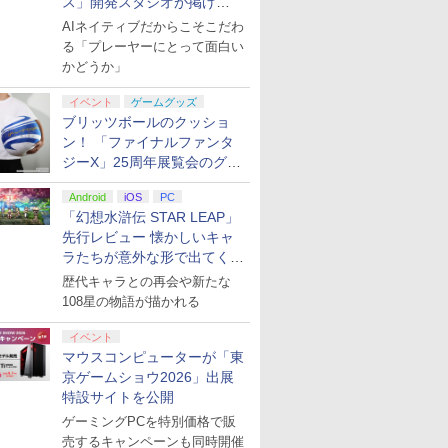
ス」開発スタジオが掲げ
る“AI活用の信念”とは？【講
AIネイティブだからこそこだわ
演レポート】
る「プレーヤーにとって面白い
かどうか」
イベント
ゲームグッズ
ブリッツボールのクッショ
ン！ 「ファイナルファンタ
ジーX」25周年展覧会のグッ
ズ情報が公開
Android
iOS
PC
「幻想水滸伝 STAR LEAP」
先行レビュー 懐かしいキャ
ラたちが意外な形で出てくる
シリーズ完全新作！
歴代キャラとの再会や新たな
108星の物語が描かれる
イベント
マウスコンピューターが「東
京ゲームショウ2026」出展
特設サイトを公開
ゲーミングPCを特別価格で販
売するキャンペーンも同時開催