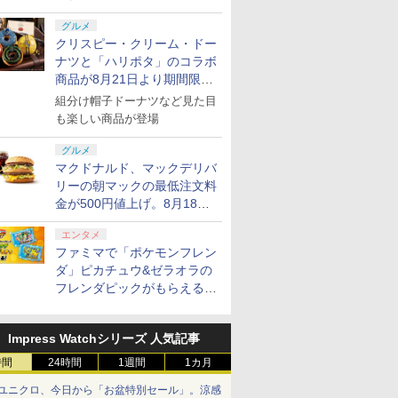
グルメ
クリスピー・クリーム・ドー
ナツと「ハリポタ」のコラボ
商品が8月21日より期間限定
で発売
組分け帽子ドーナツなど見た目
も楽しい商品が登場
グルメ
マクドナルド、マックデリバ
リーの朝マックの最低注文料
金が500円値上げ。8月18日
より1,500円から受付
エンタメ
ファミマで「ポケモンフレン
ダ」ピカチュウ&ゼラオラの
フレンダピックがもらえるキ
ャンペーン開催！
Impress Watchシリーズ 人気記事
時間
24時間
1週間
1カ月
ユニクロ、今日から「お盆特別セール」。涼感