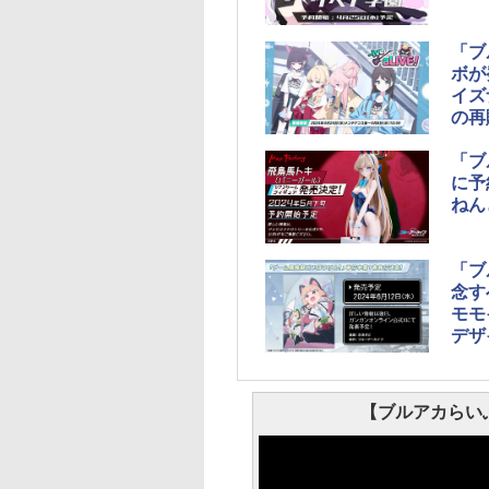
「ブ
ボが
イズ
の再
「ブ
に予
ねん
「ブ
念す
モモ
デザ
【ブルアカらい