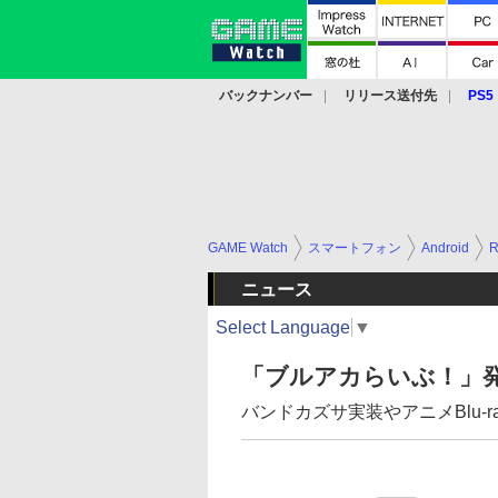
バックナンバー
リリース送付先
PS5
モバイル
eスポーツ
クラウド
PS
GAME Watch
スマートフォン
Android
ニュース
Select Language
▼
「ブルアカらいぶ！」
バンドカズサ実装やアニメBlu-