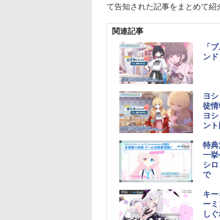
て告知された記事をまとめて紹
関連記事
「ブ
ンド
ヨシ
徒情
ヨシ
ント
特典
一挙
シロ
で
キー
ーミ
しぐ