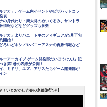
ルアカ」、ゲーム内イベントやピザハットコラ
発表
ナの身代わり・柴大将のぬいぐるみ、サントラ
販情報などなどグッズも多数！
ルアカ」よりバニートキのフィギュアが5月下旬
約開始！
どろいどホシノやバニーアスナの再販情報など
ルーアーカイブ ゲーム開発部だいぼうけん!」記
べき第1巻の表紙が公開！
イ、ミドリ、ユズ、アリスたちゲーム開発部が
イン
ぶ！いとおかし☆春の京都旅行SP】