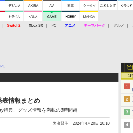
Switch2
Xbox SX
PC
アニメ
テーマパーク
グルメ
 Vita
3DS
アーケード
VR
RPG
1
発表情報まとめ
ray特典、グッズ情報を満載の3時間超
岩瀬賢斗
2024年4月20日 20:10