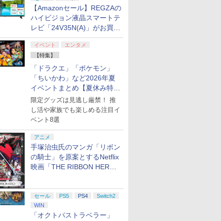
【Amazonセール】REGZAの
ハイビジョン液晶スマートテ
レビ「24V35N(A)」がお買い
得！
イベント
エンタメ
【特集】
「ドラクエ」「ポケモン」
「ちいかわ」など2026年夏
イベントまとめ【夏休み特
集】
限定グッズは見逃し厳禁！ 推
し活や家族でも楽しめる注目イ
ベント8選
アニメ
手塚治虫氏のマンガ「リボン
の騎士」を原案とするNetflix
映画「THE RIBBON HERO
リボンヒーロー」本日配信開
始
セール
PS5
PS4
Switch2
WIN
「オクトパストラベラー」