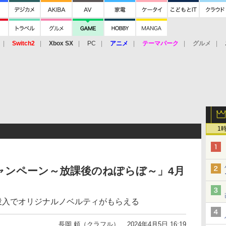
Switch2
Xbox SX
PC
アニメ
テーマパーク
グルメ
 Vita
3DS
アーケード
VR
1
キャンペーン～放課後のねぽらぼ～」4月
投入でオリジナルノベルティがもらえる
長岡 頼（クラフル）
2024年4月5日 16:19