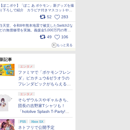
【ぽこポケ】「ぽこ あ ポケモン」新グッズを撮
り下ろしで紹介 カラビナ付きマスコットやス
クエアポーチが仲間入り
52
283
pic.x.com/XmVAgBxaW5
任天堂、令和8年熊本地震で被災したSwitch2な
どの無償修理を実施。義援金5,000万円の寄付
も発表 pic.x.com/BAYsMfUfUC
49
106
もっと見る
新記事
エンタメ
ファミマで「ポケモンフレン
ダ」ピカチュウ&ゼラオラの
フレンダピックがもらえるキ
ャンペーン開催！
エンタメ
そらザウルスやギャルきち、
団長の吉野家Tシャツも！
「hololive Splash T-Party!」
全Tシャツラインナップ公開
PS5
Xbox SX
＆オンライン販売開始
ネトフリで公開予定