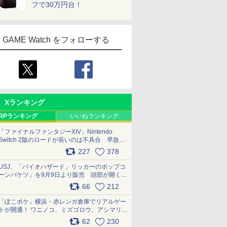
フで30万円台！
GAME Watch をフォローする
Xランキング
RPランキング
いいねランキング
「ファイナルファンタジーXIV」Nintendo
Switch 2版のロードが長いのは不具合 早急に
アップデートできるよう対応中
227
378
pic.x.com/s9S3nRCAGa
USJ、「バイオハザード」リッカーのポップコ
ーンバケツ」を9月9日より販売 頭部が開く仕
組み。味は恐怖を堪のう「味噌フレーバー」
66
212
pic.x.com/81MuXGahVM
「ぽこポケ」横浜・赤レンガ倉庫でリアルゲー
トが開通！ ワニノコ、ミズゴロウ、アシマリ登
場シーンをレポート pic.x.com/LDgEByVl6D
62
230