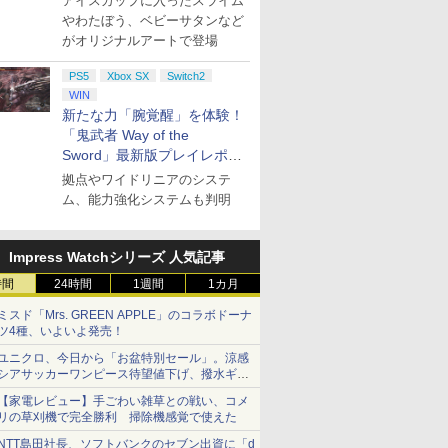
アイスカップに入ったスライム
やわたぼう、ベビーサタンなど
がオリジナルアートで登場
PS5
Xbox SX
Switch2
WIN
新たな力「腕覚醒」を体験！
「鬼武者 Way of the
Sword」最新版プレイレポー
ト
拠点やワイドリニアのシステ
ム、能力強化システムも判明
Impress Watchシリーズ 人気記事
時間
24時間
1週間
1カ月
ミスド「Mrs. GREEN APPLE」のコラボドーナ
ツ4種、いよいよ発売！
ユニクロ、今日から「お盆特別セール」。涼感
シアサッカーワンピース待望値下げ、撥水ギア
ショーツは1990円に
【家電レビュー】手ごわい雑草との戦い、コメ
リの草刈機で完全勝利 掃除機感覚で使えた
NTT島田社長、ソフトバンクのセブン出資に「d