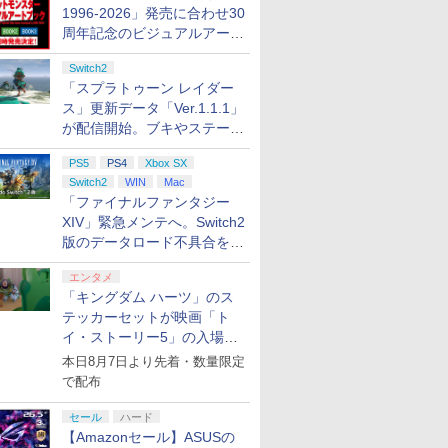
1996-2026」発売に合わせ30
周年記念のビジュアルアート
ブック3冊同時発売が決定
Switch2
「スプラトゥーン レイダー
ス」更新データ「Ver.1.1.1」
が配信開始。ブキやステージ
に関する不具合を修正
PS5
PS4
Xbox SX
Switch2
WIN
Mac
「ファイナルファンタジー
XIV」緊急メンテへ。Switch2
版のデータロード不具合を最
適化
エンタメ
「キングダム ハーツ」のス
テッカーセットが映画「ト
イ・ストーリー5」の入場特
典として配布決定！
本日8月7日より先着・数量限定
で配布
セール
ハード
【Amazonセール】ASUSの