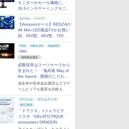
モニターがセール価格に。
26.5インチゲーミングモニタ
ー「ROG Strix OLED
セール
ハード
XG27ACDMS」限定モデルも
【Amazonセール】REGZAの
お買い得
4K Mini LED液晶TVがお買い
得。55V型、65V型、75V型
の2026年モデルがラインナ
PS5
Xbox SX
Switch2
ップ
WIN
【特別企画】
必殺技音はスーツケースから
生まれた！ 「鬼武者 Way of
the Sword」開発のこだわり
を目撃！
清水寺や安井金比羅宮などでゲ
ームとリアル風景を比較も
アパレル
ゲームグッズ
本日発売
「ドラクエ」×ジェラピケ、
コラボ「GELATO PIQUE
encounters DRAGON
QUEST」第2弾が本日発売