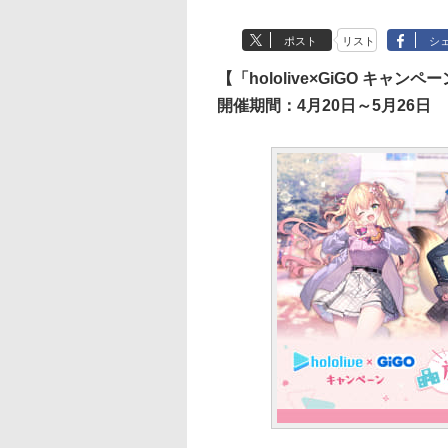
ポスト
リスト
シ
【「hololive×GiGO キャ
開催期間：4月20日～5月26日