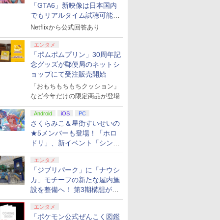
「GTA6」新映像は日本国内
でもリアルタイム試聴可能。
しかも日本語字幕付き
Netflixから公式回答あり
エンタメ
「ポムポムプリン」30周年記
念グッズが郵便局のネットシ
ョップにて受注販売開始
「おもちもちもちクッション」
など今年だけの限定商品が登場
Android
iOS
PC
さくらみこ＆星街すいせいの
★5メンバーも登場！「ホロ
ドリ」、新イベント「シンク
ロする夏のスパークル」がス
エンタメ
タート
「ジブリパーク」に「ナウシ
カ」モチーフの新たな屋内施
設を整備へ！ 第3期構想が公
開
エンタメ
「ポケモン公式ぜんこく図鑑