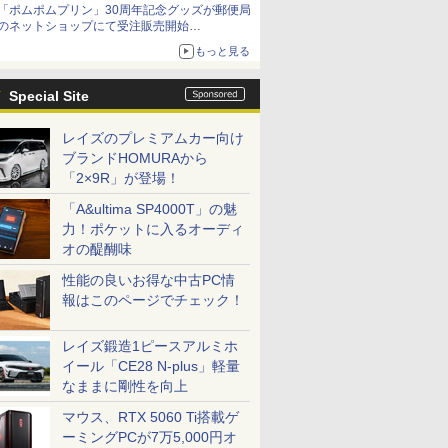
「ポムポムプリン」30周年記念グッズが郵便局
のネットショップにて受注販売開始
「おもちもちもちクッション」など今年だけの
もっと見る
限定商品が登場
Special Site
レイズのプレミアムカー向け
ブランドHOMURAから
「2×9R」が登場！
「A&ultima SP4000T」の魅
力！ポケットに入るオーディ
オの醍醐味
性能の良いお得な中古PC情
報はこのページでチェック！
レイズ鍛造1ピースアルミホ
イール「CE28 N-plus」軽量
なままに剛性を向上
マウス、RTX 5060 Ti搭載ゲ
ーミングPCが7万5,000円オ