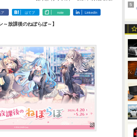
ェア
はてブ
note
LinkedIn
ンペーン～放課後のねぽらぼ～】