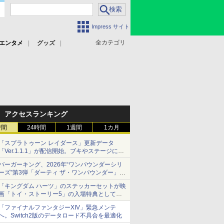
Impress サイト
全カテゴリ
エンタメ
グッズ
アクセスランキング
時間
24時間
1週間
1カ月
「スプラトゥーン レイダース」更新データ
「Ver.1.1.1」が配信開始。ブキやステージに関
する不具合を修正
バーガーキング、2026年“ワンパウンダーシリ
ーズ”第3弾「ダーティ ザ・ワンパウンダー」を
8月7日発売
「キングダム ハーツ」のステッカーセットが映
「特製ガーリックマヨソース」を使用した超大
画「トイ・ストーリー5」の入場特典として配
型チーズバーガー
布決定！
「ファイナルファンタジーXIV」緊急メンテ
本日8月7日より先着・数量限定で配布
へ。Switch2版のデータロード不具合を最適化