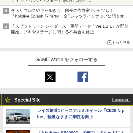
ティ ザ・ワンパウンダー」を8月7日発売
「特製ガーリックマヨソース」を使用した超大型チーズバーガー
そらザウルスやギャルきち、団長の吉野家Tシャツも！
「hololive Splash T-Party!」全Tシャツラインナップ公開＆オン
ライン販売開始
「スプラトゥーン レイダース」更新データ「Ver.1.1.1」が配信
開始。ブキやステージに関する不具合を修正
もっと見る
GAME Watch をフォローする
Special Site
レイズ鍛造1ピースアルミホイール「CE28 N-p
lus」軽量なままに剛性を向上
「A&ultima SP4000T」の魅力！ポケットに入