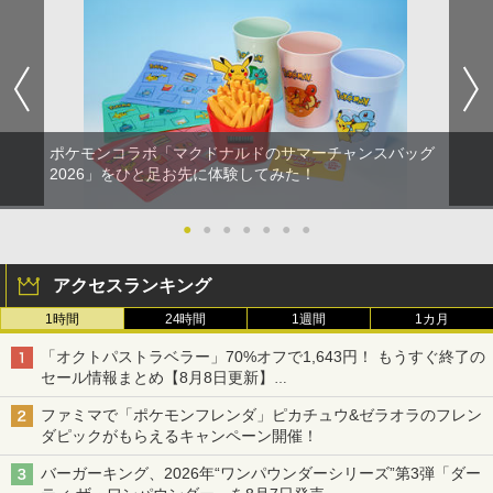
ポケモンコラボ「マクドナルドのサマーチャンスバッグ
2026」をひと足お先に体験してみた！
●
●
●
●
●
●
●
アクセスランキング
1時間
24時間
1週間
1カ月
「オクトパストラベラー」70%オフで1,643円！ もうすぐ終了の
セール情報まとめ【8月8日更新】
ニンテンドーeショップでは「大神 絶景版」が67%オフで990円
ファミマで「ポケモンフレンダ」ピカチュウ&ゼラオラのフレン
ダピックがもらえるキャンペーン開催！
バーガーキング、2026年“ワンパウンダーシリーズ”第3弾「ダー