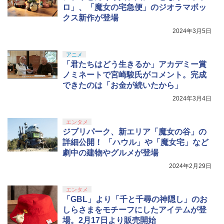
ロ」、「魔女の宅急便」のジオラマボッ
クス新作が登場
2024年3月5日
アニメ
「君たちはどう生きるか」アカデミー賞
ノミネートで宮崎駿氏がコメント。完成
できたのは「お金が続いたから」
2024年3月4日
エンタメ
ジブリパーク、新エリア「魔女の谷」の
詳細公開！ 「ハウル」や「魔女宅」など
劇中の建物やグルメが登場
2024年2月29日
エンタメ
「GBL」より「千と千尋の神隠し」のお
しらさまをモチーフにしたアイテムが登
場。2月17日より販売開始