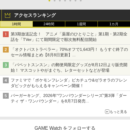
●
●
●
●
●
●
●
アクセスランキング
1時間
24時間
1週間
1カ月
第3期放送記念！ アニメ「薬屋のひとりごと」第1期・第2期全
話を「TVer」にて期間限定で順次無料配信開始
「オクトパストラベラー」70%オフで1,643円！ もうすぐ終了の
セール情報まとめ【8月8日更新】
ニンテンドーeショップでは「大神 絶景版」が67%オフで990円
「パペットスンスン」の郵便局限定グッズが8月12日より販売開
始！ マスコットやがまぐち、レターセットなどが登場
ファミマで「ポケモンフレンダ」ピカチュウ&ゼラオラのフレン
ダピックがもらえるキャンペーン開催！
バーガーキング、2026年“ワンパウンダーシリーズ”第3弾「ダー
ティ ザ・ワンパウンダー」を8月7日発売
「特製ガーリックマヨソース」を使用した超大型チーズバーガー
もっと見る
GAME Watch をフォローする