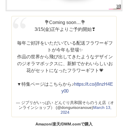
💐Coming soon…💐
3/15(金)正午よりご予約開始❣
毎年ご好評をいただいている配送フラワーギフ
トが今年も登場✨
作品の世界から飛び出してきたようなデザイン
のジオラマボックスに、新鮮でかわいらしいお
花がセットになったフラワーギフト💗
▼特集ページはこちらから♪
https://t.co/j8nzH4E
y00
— ジブリがいっぱい どんぐり共和国そらのうえ店（オ
ンラインショップ） (@dongurisoranoue)
March 13,
2024
Amazon/楽天/DMM.comで購入