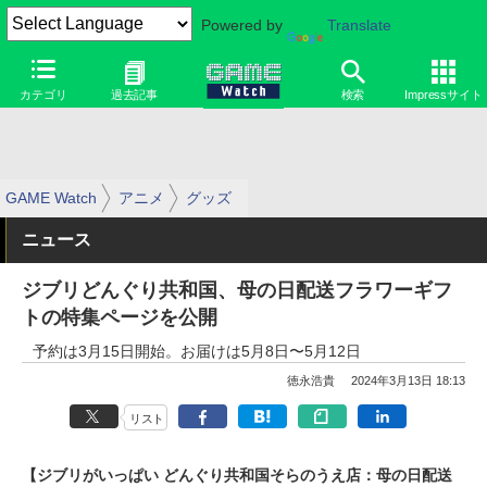
Powered by
Translate
カテゴリ
過去記事
検索
Impressサイト
GAME Watch
アニメ
グッズ
ニュース
ジブリどんぐり共和国、母の日配送フラワーギフ
トの特集ページを公開
予約は3月15日開始。お届けは5月8日〜5月12日
徳永浩貴
2024年3月13日 18:13
リスト
【ジブリがいっぱい どんぐり共和国そらのうえ店：母の日配送