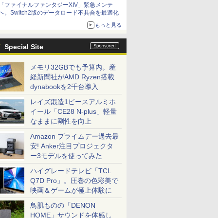
「ファイナルファンタジーXIV」緊急メンテ
アイスカップに入ったスライムやわたぼう、ベ
へ。Switch2版のデータロード不具合を最適化
ビーサタンなどがオリジナルアートで登場
もっと見る
Special Site
メモリ32GBでも予算内。産
経新聞社がAMD Ryzen搭載
dynabookを2千台導入
レイズ鍛造1ピースアルミホ
イール「CE28 N-plus」軽量
なままに剛性を向上
Amazon プライムデー過去最
安! Anker注目プロジェクタ
ー3モデルを使ってみた
ハイグレードテレビ「TCL
Q7D Pro」。圧巻の色彩美で
映画＆ゲームが極上体験に
鳥肌ものの「DENON
HOME」サウンドを体感し