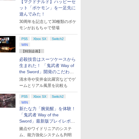
【マクドナルド】ハッピーセ
ット「ポケモン」を一足先に
遊んでみた！
30周年を記念して30種類のポケ
モンがおもちゃで登場
PS5
Xbox SX
Switch2
WIN
【特別企画】
必殺技音はスーツケースから
生まれた！ 「鬼武者 Way of
the Sword」開発のこだわり
を目撃！
清水寺や安井金比羅宮などでゲ
ームとリアル風景を比較も
PS5
Xbox SX
Switch2
WIN
新たな力「腕覚醒」を体験！
「鬼武者 Way of the
Sword」最新版プレイレポー
ト
拠点やワイドリニアのシステ
ム、能力強化システムも判明