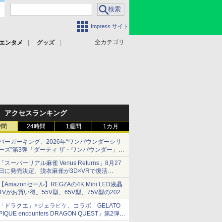
Impress サイト
全カテゴリ
エンタメ
グッズ
アクセスランキング
時間
24時間
1週間
1カ月
バーガーキング、2026年“ワンパウンダーシリ
ーズ”第3弾「ダーティ ザ・ワンパウンダー」を
8月7日発売
「スーパーリアル麻雀 Venus Returns」8月27
「特製ガーリックマヨソース」を使用した超大
日に発売決定。脱衣麻雀が3D×VRで復活
型チーズバーガー
発売から2週間は20%オフになるセールが実施
【Amazonセール】REGZAの4K Mini LED液晶
TVがお買い得。55V型、65V型、75V型の2026
年モデルがラインナップ
「ドラクエ」×ジェラピケ、コラボ「GELATO
PIQUE encounters DRAGON QUEST」第2弾が
本日発売