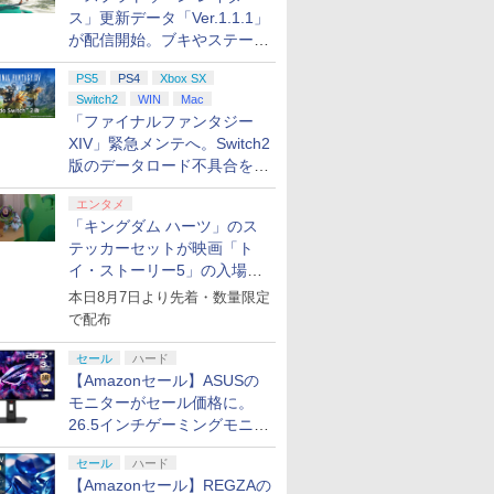
ス」更新データ「Ver.1.1.1」
が配信開始。ブキやステージ
に関する不具合を修正
PS5
PS4
Xbox SX
Switch2
WIN
Mac
「ファイナルファンタジー
XIV」緊急メンテへ。Switch2
版のデータロード不具合を最
適化
エンタメ
「キングダム ハーツ」のス
テッカーセットが映画「ト
イ・ストーリー5」の入場特
典として配布決定！
本日8月7日より先着・数量限定
で配布
セール
ハード
【Amazonセール】ASUSの
モニターがセール価格に。
26.5インチゲーミングモニタ
ー「ROG Strix OLED
セール
ハード
XG27ACDMS」限定モデルも
【Amazonセール】REGZAの
お買い得