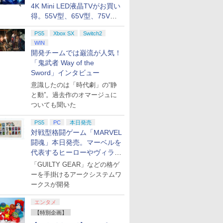
4K Mini LED液晶TVがお買い
得。55V型、65V型、75V型
の2026年モデルがラインナ
PS5
Xbox SX
Switch2
ップ
WIN
開発チームでは巌流が人気！
「鬼武者 Way of the
Sword」インタビュー
意識したのは「時代劇」の“静
と動”。過去作のオマージュに
ついても聞いた
PS5
PC
本日発売
対戦型格闘ゲーム「MARVEL
闘魂」本日発売。マーベルを
代表するヒーローやヴィラン
たちが登場
「GUILTY GEAR」などの格ゲ
ーを手掛けるアークシステムワ
ークスが開発
エンタメ
【特別企画】