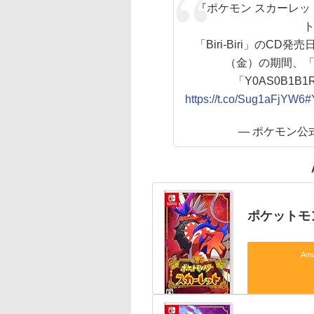
『ポケモン スカーレ
「Biri-Biri」のCD
（金）の期間、
「Y0AS0B1
https://t.co/Sug1aFjYW6
#
— ポケモン公式 (
ポケットモン
Am