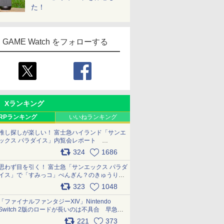
た！
GAME Watch をフォローする
Xランキング
RPランキング
いいねランキング
推し探しが楽しい！ 富士急ハイランド「サンエ
ックス パラダイス」内覧会レポート
pic.x.com/p718c0QB0k
324
1686
思わず目を引く！ 富士急「サンエックス パラダ
イス」で「すみっコ」ぺんぎん？のきゅうりド
ッグを食べてみた イラストそのままのメニュ
323
1048
ー化に挑戦。これが意外にもおいしい
pic.x.com/Kgl04hZaeg
「ファイナルファンタジーXIV」Nintendo
Switch 2版のロードが長いのは不具合 早急に
アップデートできるよう対応中
221
373