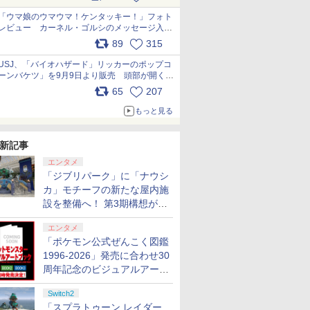
pic.x.com/s9S3nRCAGa
「ウマ娘のウマウマ！ケンタッキー！」フォト
レビュー カーネル・ゴルシのメッセージ入り
パッケージや描き下ろしトレカなどが登場
89
315
pic.x.com/PjnkR9vkXl
USJ、「バイオハザード」リッカーのポップコ
ーンバケツ」を9月9日より販売 頭部が開く仕
組み。味は恐怖を堪のう「味噌フレーバー」
65
207
pic.x.com/81MuXGahVM
もっと見る
新記事
エンタメ
「ジブリパーク」に「ナウシ
カ」モチーフの新たな屋内施
設を整備へ！ 第3期構想が公
開
エンタメ
「ポケモン公式ぜんこく図鑑
1996-2026」発売に合わせ30
周年記念のビジュアルアート
ブック3冊同時発売が決定
Switch2
「スプラトゥーン レイダー