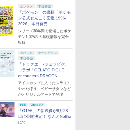
エンタメ
本日発売
「ポケモン」の書籍「ポケモ
ン公式ぜんこく図鑑 1996-
2026」本日発売
シリーズ30年間で登場したポケ
モン1,025匹の基礎情報を完全
収録
アパレル
ゲームグッズ
本日発売
「ドラクエ」×ジェラピケ、
コラボ「GELATO PIQUE
encounters DRAGON
QUEST」第2弾が本日発売
アイスカップに入ったスライム
やわたぼう、ベビーサタンなど
がオリジナルアートで登場
PS5
Xbox SX
「GTA6」の新映像が8月28
日に公開決定！ なんとNetflix
にて