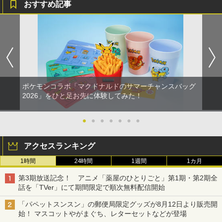
おすすめ記事
ポケモンコラボ「マクドナルドのサマーチャンスバッグ
2026」をひと足お先に体験してみた！
●
●
●
●
●
●
●
アクセスランキング
1時間
24時間
1週間
1カ月
第3期放送記念！ アニメ「薬屋のひとりごと」第1期・第2期全
話を「TVer」にて期間限定で順次無料配信開始
「パペットスンスン」の郵便局限定グッズが8月12日より販売開
始！ マスコットやがまぐち、レターセットなどが登場