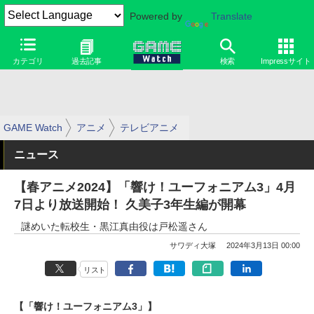
Powered by
Translate
カテゴリ
過去記事
検索
Impressサイト
GAME Watch
アニメ
テレビアニメ
ニュース
【春アニメ2024】「響け！ユーフォニアム3」4月
7日より放送開始！ 久美子3年生編が開幕
謎めいた転校生・黒江真由役は戸松遥さん
サワディ大塚
2024年3月13日 00:00
リスト
【「響け！ユーフォニアム3」】