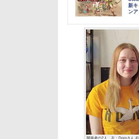
新キ
ンア
開発者の2人。左：Doroさん 右