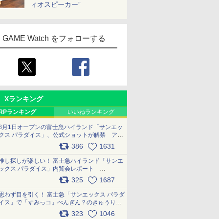
ィオスピーカー”
GAME Watch をフォローする
Xランキング
RPランキング
いいねランキング
8月1日オープンの富士急ハイランド「サンエッ
クス パラダイス」、公式ショットが解禁 アト
ラクション、メニュー、グッズ写真を一覧で紹
386
1631
介 pic.x.com/bDYkq8oRFu
推し探しが楽しい！ 富士急ハイランド「サンエ
ックス パラダイス」内覧会レポート
pic.x.com/p718c0QB0k
325
1687
思わず目を引く！ 富士急「サンエックス パラダ
イス」で「すみっコ」ぺんぎん？のきゅうりド
ッグを食べてみた イラストそのままのメニュ
323
1046
ー化に挑戦。これが意外にもおいしい