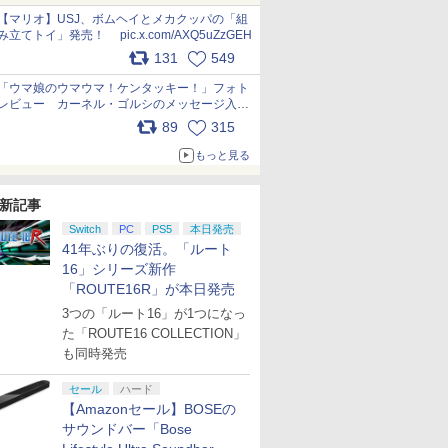
pic.x.com/Kgl04hZaeg
【マリオ】USJ、ボムヘイとメカクッパの「組
み立てトイ」発売！ pic.x.com/AXQ5uZzGEH
131
549
「ウマ娘のウマウマ！ケンタッキー！」フォト
レビュー カーネル・ゴルシのメッセージ入り
パッケージや描き下ろしトレカなどが登場
89
315
pic.x.com/PjnkR9vkXl
もっと見る
新記事
Switch
PC
PS5
本日発売
41年ぶりの復活。「ルート
16」シリーズ新作
「ROUTE16R」が本日発売
3つの「ルート16」が1つになっ
た「ROUTE16 COLLECTION」
も同時発売
セール
ハード
【Amazonセール】BOSEの
サウンドバー「Bose