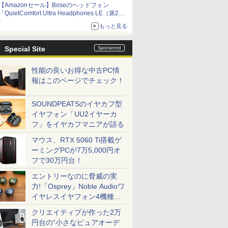
【Amazonセール】Boseのヘッドフォン
「QuietComfort Ultra Headphones LE（第2世
代）」などお買い得価格で登場
もっと見る
イマーシブオーディオで臨場感ある音楽体験が
楽しめる
Special Site
性能の良いお得な中古PC情
報はこのページでチェック！
SOUNDPEATSのイヤカフ型
イヤフォン「UU2イヤーカ
フ」をイヤカフマニアが語る
マウス、RTX 5060 Ti搭載ゲ
ーミングPCが7万5,000円オ
フで30万円台！
エントリーなのに脅威の実
力!「Osprey」Noble Audioワ
イヤレスイヤフォン4機種を
一気に聴く
クリエイティブが作った2万
円台の“小さなピュアオーデ