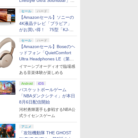
Lifestyle Ultra Soundbar」
や、サブウーファー「Bose
セール
ハード
Lifestyle Ultra Subwoofer」
【Amazonセール】ソニーの
などお買い得！
4K液晶テレビ「ブラビア」
がお買い得！ 75型「KJ-
75X75WL」などラインナッ
セール
ハード
プ
【Amazonセール】Boseのヘ
ッドフォン「QuietComfort
Ultra Headphones LE（第2
世代）」などお買い得価格で
イマーシブオーディオで臨場感
登場
ある音楽体験が楽しめる
Android
iOS
バスケットボールゲーム
「NBAダンクシティ」が本日
8月6日配信開始
河村勇輝選手も参戦するNBA公
式ライセンスゲーム
アニメ
「攻殻機動隊 THE GHOST