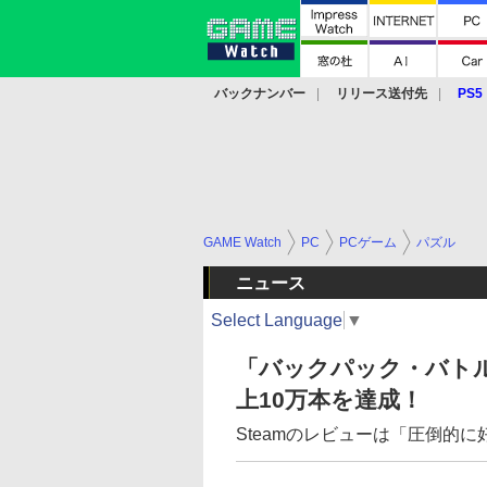
バックナンバー
リリース送付先
PS5
モバイル
eスポーツ
クラウド
PS
GAME Watch
PC
PCゲーム
パズル
ニュース
Select Language
▼
「バックパック・バト
上10万本を達成！
Steamのレビューは「圧倒的に