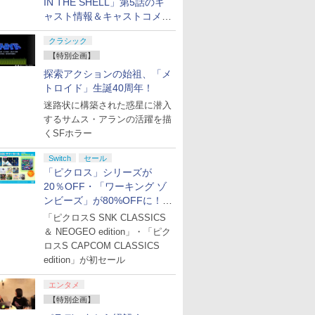
IN THE SHELL」第5話のキ
ャスト情報＆キャストコメン
ト、エンドカードを公開！
クラシック
【特別企画】
探索アクションの始祖、「メ
トロイド」生誕40周年！
迷路状に構築された惑星に潜入
するサムス・アランの活躍を描
くSFホラー
Switch
セール
「ピクロス」シリーズが
20％OFF・「ワーキング ゾ
ンビーズ」が80%OFFに！
「ジュピターサマーセール
「ピクロスS SNK CLASSICS
2026」開催
＆ NEOGEO edition」・「ピク
ロスS CAPCOM CLASSICS
edition」が初セール
エンタメ
【特別企画】