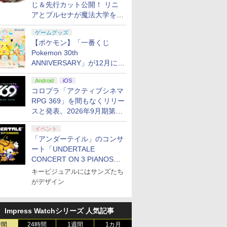
じ＆先行カット公開！ リニ
アとプルセナが魔法大学を卒
業
ゲームグッズ
【ポケモン】「一番くじ
Pokemon 30th
ANNIVERSARY」が12月に再
販決定！ ピカチュウたちの
Android
iOS
ぬいぐるみが当たる
コロプラ「アクティブシネマ
RPG 369」を間もなくリリー
スと発表。2026年9月期第3
四半期決算にて
イベント
「アンダーテイル」のコンサ
ート「UNDERTALE
CONCERT ON 3 PIANOS」
のチケット情報が公開
キービジュアルにはサンズたち
がデザイン
Impress Watchシリーズ 人気記事
時間
24時間
1週間
1カ月