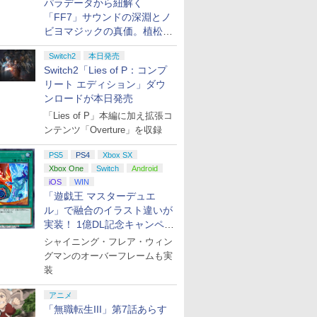
パラデータから紐解く
「FF7」サウンドの深淵とノ
ビヨマジックの真価。植松伸
夫氏による「ff vol.7」一挙レ
Switch2
本日発売
ポート
Switch2「Lies of P：コンプ
リート エディション」ダウ
ンロードが本日発売
「Lies of P」本編に加え拡張コ
ンテンツ「Overture」を収録
PS5
PS4
Xbox SX
Xbox One
Switch
Android
iOS
WIN
「遊戯王 マスターデュエ
ル」で融合のイラスト違いが
実装！ 1億DL記念キャンペー
ン開催
シャイニング・フレア・ウィン
グマンのオーバーフレームも実
装
アニメ
「無職転生III」第7話あらす