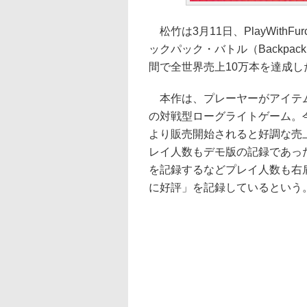
松竹は3月11日、PlayWithF
ックパック・バトル（Backpac
間で全世界売上10万本を達成
本作は、プレーヤーがアイテム
の対戦型ローグライトゲーム。今
より販売開始されると好調な売
レイ人数もデモ版の記録であった18
を記録するなどプレイ人数も右肩
に好評」を記録しているという