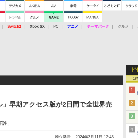
Switch2
Xbox SX
PC
アニメ
テーマパーク
グルメ
 Vita
3DS
アーケード
VR
1
ル」早期アクセス版が2日間で全世界売
好評」
徳永浩貴
2024年3月11日 12:43