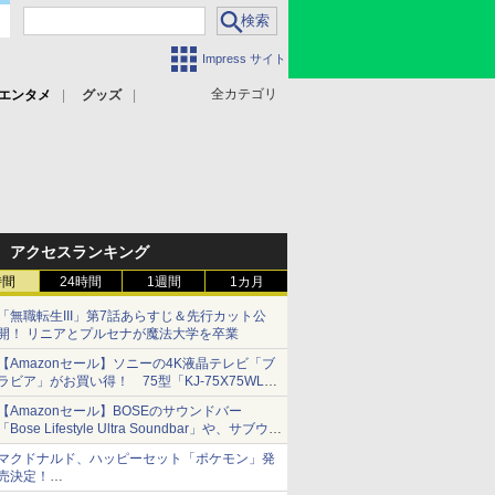
Impress サイト
全カテゴリ
エンタメ
グッズ
アクセスランキング
時間
24時間
1週間
1カ月
「無職転生III」第7話あらすじ＆先行カット公
開！ リニアとプルセナが魔法大学を卒業
【Amazonセール】ソニーの4K液晶テレビ「ブ
ラビア」がお買い得！ 75型「KJ-75X75WL」
などラインナップ
【Amazonセール】BOSEのサウンドバー
「Bose Lifestyle Ultra Soundbar」や、サブウー
ファー「Bose Lifestyle Ultra Subwoofer」など
マクドナルド、ハッピーセット「ポケモン」発
お買い得！
売決定！
ポケモン30周年記念で30匹が大集合