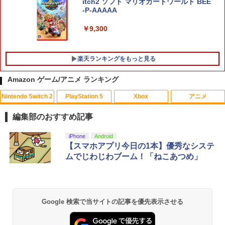
itch2 ソフト マリオカートワールド BEE
-P-AAAAA
￥9,300
楽天ランキングをもっと見る
Amazon ゲーム/アニメ ランキング
Nintendo Switch 2
PlayStation 5
Xbox
アニメ
[メール便OK]【新品】【PS5】アローン
【中古】PCE デビュー 誕生
タミヤ 楽しい工作シリーズ No.108 タン
1
1
1
イン ザ ダーク[お取寄せ品]
ク工作基本セット 70108 送料無料
編集部のおすすめ記事
￥650
￥1,920
￥1,813
スプラトゥーン レイダース|オンライン
PlayStation 5 デジタル・エディション
Xbox プリペイドカード 10,000円 デジ
劇場版「鬼滅の刃」無限城編 第一章 猗
iPhone
Android
1
1
1
1
コード版
日本語専用 Console Language: Japan
タルコード 【旧 Xbox ギフトカード】
窩座再来 通常版 [Blu-ray]
【スマホアプリ今日の1本】優秀なシステ
ese only (CFI-2200B01)
[オンラインコード]
ムでじわじわブーム！「ねこあつめ」
￥5,832
￥3,964
【中古】【未使用品】映画『F1／エフワ
2
￥55,000
￥10,000
＼20%OFF★在庫処分／【最新型】PS5
3.5インチ レトロハンドヘルドゲームコ
ン』 [純正ブルーレイ＋純正ケース]
2
2
収納ケース 専用カバー PS5リモートプレ
ンソール R36S 保護フィルム OverLay B
ーヤー SONY PlayStation Portal コント
rilliant 液晶保護 指紋がつきにくい 指紋
￥1,980
ローラー用 ガラスフィルム付き 強化ガ
防止 高光沢
Google 検索で当サイトの記事を優先表示させる
スプラトゥーン レイダース -Switch2
劇場版「鬼滅の刃」無限城編 第一章 猗
ラス 保護ケース ハードケース 収納バッ
Beast of Reincarnation -PS5 【特典】
Xbox プリペイドカード 1,000円 デジタ
2
2
2
2
窩座再来 通常版 [DVD]
グ 軽量 手提げかばん 液晶保護高透過率
プロダクトコード 封入
ルコード 【旧 Xbox ギフトカード】 [オ
￥870