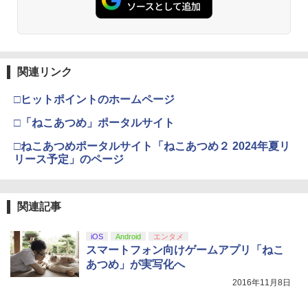
キズ 飛散防止
ンラインコード]
￥6,455
￥3,523
￥7,286
パウ・パトロール シーズン4 DVD-BOX
3
￥2,380
￥1,000
【DVD】
NewスーパーマリオブラザーズWii ノコ
3
ノコエアホッケー
￥4,356
関連リンク
Nintendo Switch 2(日本語・国内専用)
劇場版「鬼滅の刃」無限城編 第一章 猗
【純正品】ディスクドライブ(CFI-ZDD1
3
3
【中古】PS5 FINAL FANTASY XVI
【純正品】Xbox ワイヤレス コントロー
3
￥1,218
3
3
窩座再来 完全生産限定版 [Blu-ray]
J) PlayStation 5
ラー + USB-C® ケーブル
￥55,603
□ヒットポイントのホームページ
￥2,735
￥8,698
￥11,849
￥8,300
パウ・パトロール シーズン3 DVD-BOX
4
□「ねこあつめ」ポータルサイト
【DVD】
【中古】PCエンジンスーパーCDソフト
4
ときめきメモリアル
□ねこあつめポータルサイト「ねこあつめ２ 2024年夏リ
￥4,356
リース予定」のページ
【純正品】DualSense ワイヤレスコン
Xbox プリペイドカード 5,000円 デジタ
ニンテンドープリペイド番号 9000円|オ
4
4
￥1,470
4
『映画 ラブライブ！蓮ノ空女学院スクー
4
PlayStation Link USBアダプター
トローラー ミッドナイト ブラック(CFI-
ルコード 【旧 Xbox ギフトカード】 [オ
ンラインコード版
4
ルアイドルクラブ Bloom Garden Part
ZCT2J01)
ンラインコード]
y』Blu-ray（特装限定版）
￥3,480
￥9,000
関連記事
￥10,737
ヴァイオレット・エヴァーガーデン オー
￥5,000
5
￥8,589
ケストラコンサート2021【Blu-ray】 [
【中古】PCエンジンスーパーCDソフト
5
(アニメーション) ]
スーパーリアル麻雀PIVカスタム
iOS
Android
エンタメ
【中古】 オクトパストラベラー0／PS5
スマートフォン向けゲームアプリ「ねこ
ニンテンドープリペイド番号 5000円|オ
5
5
【純正品】DualSense ワイヤレスコン
￥5,661
【純正品】Xbox ワイヤレス コントロー
ンラインコード版
5
￥1,870
5
あつめ」が実写化へ
劇場版「鬼滅の刃」無限城編 第一章 猗
5
トローラー(CFI-ZCT2J)
ラー (ロボット ホワイト)
￥3,872
窩座再来 完全生産限定版 [DVD]
2016年11月8日
￥5,000
￥10,737
￥7,681
￥7,828