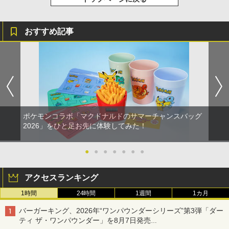
おすすめ記事
ポケモンコラボ「マクドナルドのサマーチャンスバッグ
2026」をひと足お先に体験してみた！
●
●
●
●
●
●
●
アクセスランキング
1時間
24時間
1週間
1カ月
バーガーキング、2026年“ワンパウンダーシリーズ”第3弾「ダー
ティ ザ・ワンパウンダー」を8月7日発売