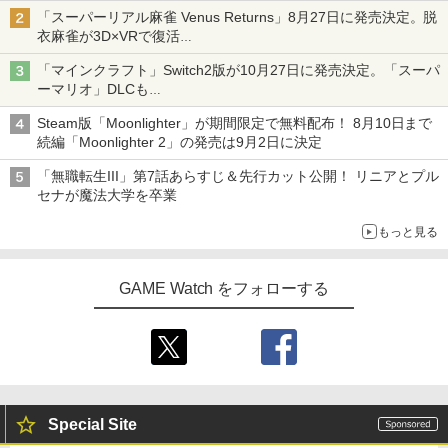
「特製ガーリックマヨソース」を使用した超大型チーズバーガー
「スーパーリアル麻雀 Venus Returns」8月27日に発売決定。脱
衣麻雀が3D×VRで復活
発売から2週間は20%オフになるセールが実施
「マインクラフト」Switch2版が10月27日に発売決定。「スーパ
ーマリオ」DLCも
Switch版からのアップグレードも可能に
Steam版「Moonlighter」が期間限定で無料配布！ 8月10日まで
続編「Moonlighter 2」の発売は9月2日に決定
「無職転生III」第7話あらすじ＆先行カット公開！ リニアとプル
セナが魔法大学を卒業
もっと見る
GAME Watch をフォローする
Special Site