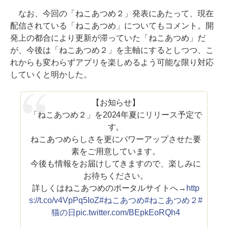
なお、今回の「ねこあつめ２」発表にあたって、現在
配信されている「ねこあつめ」についてもコメント。開
発上の都合により更新が滞っていた「ねこあつめ」だ
が、今後は「ねこあつめ２」を主軸にするとしつつ、こ
れからも変わらずアプリを楽しめるよう可能な限り対応
していくと明かした。
【お知らせ】
「ねこあつめ２」を2024年夏にリリース予定で
す。
ねこあつめらしさを更にパワーアップさせた要
素をご用意しています。
今後も情報をお届けしてきますので、楽しみに
お待ちください。
詳しくはねこあつめのポータルサイトへ→
http
s://t.co/v4VpPq5IoZ
#ねこあつめ
#ねこあつめ２
#
猫の日
pic.twitter.com/BEpkEoRQh4