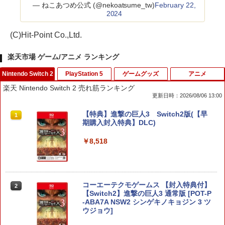
— ねこあつめ公式 (@nekoatsume_tw)
February 22,
2024
(C)Hit-Point Co.,Ltd.
楽天市場 ゲーム/アニメ ランキング
Nintendo Switch 2
PlayStation 5
ゲームグッズ
アニメ
楽天 Nintendo Switch 2 売れ筋ランキング
更新日時：2026/08/06 13:00
【特典】進撃の巨人3 Switch2版(【早
1
期購入封入特典】DLC)
￥8,518
コーエーテクモゲームス 【封入特典付】
2
【Switch2】進撃の巨人3 通常版 [POT-P
-ABA7A NSW2 シンゲキノキョジン 3 ツ
ウジョウ]