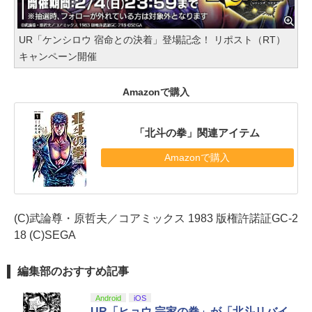
UR「ケンシロウ 宿命との決着」登場記念！ リポスト（RT）
キャンペーン開催
Amazonで購入
「北斗の拳」関連アイテム
Amazonで購入
(C)武論尊・原哲夫／コアミックス 1983 版権許諾証GC-2
18 (C)SEGA
編集部のおすすめ記事
Android
iOS
UR「ヒョウ 宗家の拳」が「北斗リバイ