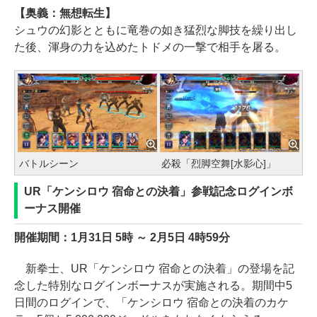
【奥義：無想転生】
シュウの幻影とともに竜巻の如き猛烈な脚技を繰り出し
た後、渾身の力を込めたトドメの一撃で相手を屠る。
バトルシーン
必殺「烈脚空舞[水影心]」
UR「ケンシロウ 宿命との決着」参戦記念ログインボ
ーナス開催
開催期間：1月31日 5時 ～ 2月5日 4時59分
新拳士、UR「ケンシロウ 宿命との決着」の登場を記
念した特別なログインボーナスが実施される。期間中5
日間のログインで、「ケンシロウ 宿命との決着のカケ