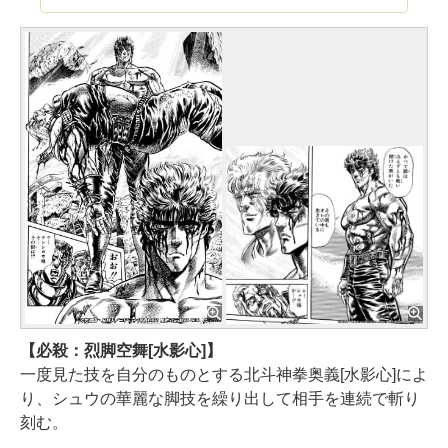
【必殺：烈脚空舞[水影心]】
一度見た技を自分のものとする北斗神拳奥義[水影心]によ
り、シュウの華麗な脚技を繰り出して相手を連続で斬り
刻む。