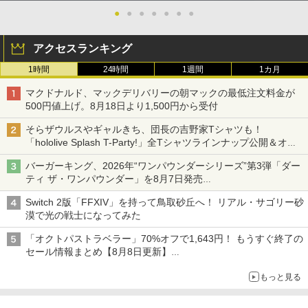
●
●
●
●
●
●
●
アクセスランキング
1時間
24時間
1週間
1カ月
マクドナルド、マックデリバリーの朝マックの最低注文料金が
500円値上げ。8月18日より1,500円から受付
そらザウルスやギャルきち、団長の吉野家Tシャツも！
「hololive Splash T-Party!」全Tシャツラインナップ公開＆オン
ライン販売開始
バーガーキング、2026年“ワンパウンダーシリーズ”第3弾「ダー
ティ ザ・ワンパウンダー」を8月7日発売
「特製ガーリックマヨソース」を使用した超大型チーズバーガー
Switch 2版「FFXIV」を持って鳥取砂丘へ！ リアル・サゴリー砂
漠で光の戦士になってみた
「オクトパストラベラー」70%オフで1,643円！ もうすぐ終了の
セール情報まとめ【8月8日更新】
ニンテンドーeショップでは「大神 絶景版」が67%オフで990円
もっと見る