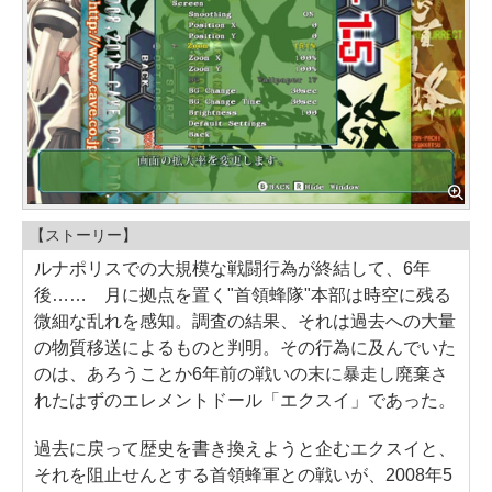
【ストーリー】
ルナポリスでの大規模な戦闘行為が終結して、6年
後…… 月に拠点を置く"首領蜂隊"本部は時空に残る
微細な乱れを感知。調査の結果、それは過去への大量
の物質移送によるものと判明。その行為に及んでいた
のは、あろうことか6年前の戦いの末に暴走し廃棄さ
れたはずのエレメントドール「エクスイ」であった。
過去に戻って歴史を書き換えようと企むエクスイと、
それを阻止せんとする首領蜂軍との戦いが、2008年5