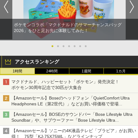
ポケモンコラボ「マクドナルドのサマーチャンスバッグ
2026」をひと足お先に体験してみた！
●
●
●
●
●
●
●
アクセスランキング
1時間
24時間
1週間
1カ月
マクドナルド、ハッピーセット「ポケモン」発売決定！
ポケモン30周年記念で30匹が大集合
【Amazonセール】Boseのヘッドフォン「QuietComfort Ultra
Headphones LE（第2世代）」などお買い得価格で登場
イマーシブオーディオで臨場感ある音楽体験が楽しめる
【Amazonセール】BOSEのサウンドバー「Bose Lifestyle Ultra
Soundbar」や、サブウーファー「Bose Lifestyle Ultra
Subwoofer」などお買い得！
【Amazonセール】ソニーの4K液晶テレビ「ブラビア」がお買い
得！ 75型「KJ-75X75WL」などラインナップ