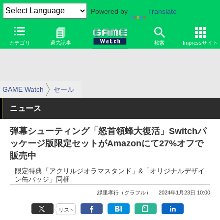
Powered by
Translate
カテゴリ
過去記事
検索
Impressサイト
GAME Watch
セール
ニュース
弾幕シューティング「怒首領蜂大復活」Switchパ
ッケージ版限定セットがAmazonにて27%オフで
販売中
限定特典「アクリルジオラマスタンド」&「オリジナルデザイ
ン缶バッジ」同梱
緑里孝行（クラフル）
2024年1月23日 10:00
リスト