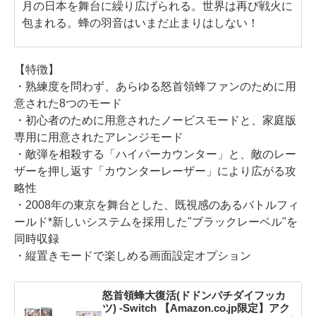
月の日本を舞台に繰り広げられる。世界は再び戦火に
包まれる。蜂の羽音はいまだ止まりはしない！
【特徴】
・熟練度を問わず、あらゆる怒首領蜂ファンのために用
意された8つのモード
・初心者のために用意されたノービスモードと、家庭版
専用に用意されたアレンジモード
・敵弾を相殺する「ハイパーカウンター」と、敵のレー
ザーを押し返す「カウンターレーザー」により広がる攻
略性
・2008年の東京を舞台とした、既視感のあるバトルフィ
ールド*新しいシステムを採用した"ブラックレーベル"を
同時収録
・縦置きモードで楽しめる画面設定オプション
怒首領蜂大復活(ドドンパチダイフッカ
ツ) -Switch 【Amazon.co.jp限定】アク