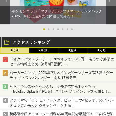
ポケモンコラボ「マクドナルドのサマーチャンスバッグ
2026」をひと足お先に体験してみた！
●
●
●
●
●
●
●
アクセスランキング
1時間
24時間
1週間
1カ月
「オクトパストラベラー」70%オフで1,643円！ もうすぐ終了の
セール情報まとめ【8月8日更新】
ニンテンドーeショップでは「大神 絶景版」が67%オフで990円
バーガーキング、2026年“ワンパウンダーシリーズ”第3弾「ダー
ティ ザ・ワンパウンダー」を8月7日発売
「特製ガーリックマヨソース」を使用した超大型チーズバーガー
そらザウルスやギャルきち、団長の吉野家Tシャツも！
「hololive Splash T-Party!」全Tシャツラインナップ公開＆オン
ライン販売開始
ファミマで「ポケモンフレンダ」ピカチュウ&ゼラオラのフレン
ダピックがもらえるキャンペーン開催！
後藤隆幸氏アニメーター活動45年周年記念展開催！ 「攻殻機動