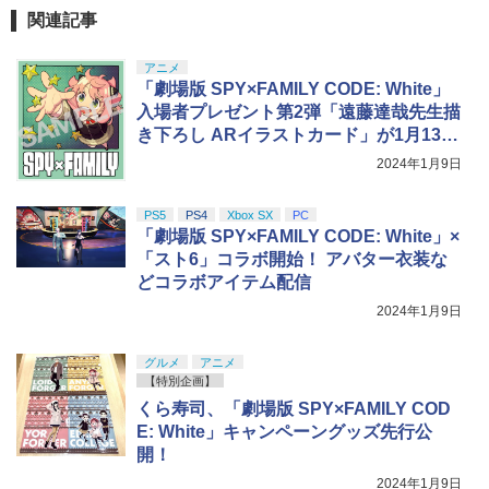
関連記事
アニメ
「劇場版 SPY×FAMILY CODE: White」
入場者プレゼント第2弾「遠藤達哉先生描
き下ろし ARイラストカード」が1月13日
より配布決定
2024年1月9日
PS5
PS4
Xbox SX
PC
「劇場版 SPY×FAMILY CODE: White」×
「スト6」コラボ開始！ アバター衣装な
どコラボアイテム配信
2024年1月9日
グルメ
アニメ
【特別企画】
くら寿司、「劇場版 SPY×FAMILY COD
E: White」キャンペーングッズ先行公
開！
2024年1月9日