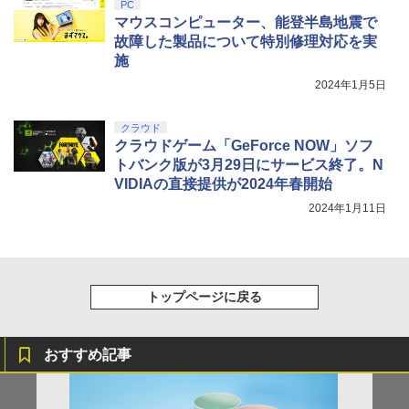
PC
y』Blu-ray（特装限定版）
マウスコンピューター、能登半島地震で
￥10,737
￥5,000
￥8,589
故障した製品について特別修理対応を実
施
2024年1月5日
【純正品】DualSense ワイヤレスコン
【純正品】Xbox ワイヤレス コントロー
5
5
劇場版「鬼滅の刃」無限城編 第一章 猗
5
トローラー(CFI-ZCT2J)
ラー (ロボット ホワイト)
窩座再来 完全生産限定版 [DVD]
クラウド
￥10,737
クラウドゲーム「GeForce NOW」ソフ
￥7,681
￥7,828
トバンク版が3月29日にサービス終了。N
VIDIAの直接提供が2024年春開始
2024年1月11日
トップページに戻る
おすすめ記事