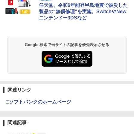
1
1
1
日本語専用 Console Language: Japan
タルコード 【旧 Xbox ギフトカード】
窩座再来 通常版 [Blu-ray]
任天堂、令和6年能登半島地震で被災した
ese only (CFI-2200B01)
[オンラインコード]
製品の“無償修理”を実施。SwitchやNew
￥3,964
ニンテンドー3DSなど
￥55,000
￥10,000
劇場版「鬼滅の刃」無限城編 第一章 猗
Beast of Reincarnation -PS5 【特典】
Xbox プリペイドカード 1,000円 デジタ
2
2
2
Google 検索で当サイトの記事を優先表示させる
窩座再来 通常版 [DVD]
プロダクトコード 封入
ルコード 【旧 Xbox ギフトカード】 [オ
ンラインコード]
￥3,523
￥7,286
￥1,000
劇場版「鬼滅の刃」無限城編 第一章 猗
【純正品】ディスクドライブ(CFI-ZDD1
3
【純正品】Xbox ワイヤレス コントロー
3
3
窩座再来 完全生産限定版 [Blu-ray]
J) PlayStation 5
関連リンク
ラー + USB-C® ケーブル
￥8,698
￥11,849
￥8,300
□ソフトバンクのホームページ
【純正品】DualSense ワイヤレスコン
関連記事
Xbox プリペイドカード 5,000円 デジタ
4
4
『映画 ラブライブ！蓮ノ空女学院スクー
4
トローラー ミッドナイト ブラック(CFI-
ルコード 【旧 Xbox ギフトカード】 [オ
ルアイドルクラブ Bloom Garden Part
ZCT2J01)
ンラインコード]