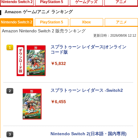
Nintendo Switch 2
PlayStation 5
ゲームグッズ
アニメ
Amazon ゲーム/アニメ ランキング
Nintendo Switch 2
PlayStation 5
Xbox
アニメ
eFootball(TM) Kick-Off! 【Switch2】
PS5 スティックカバー コントローラー
【中古】アサシン クリード4 ブラック フ
【中古】【Blu−ray】僕のヒーローアカ
1
1
1
1
Amazon Nintendo Switch 2 販売ランキング
RL205-J1
交換用 スティックキャップ PS4 コント
ラッグ - PS3
デミア Vol．3 / 長崎健司【監督】
更新日時：2026/08/06 12:12
ローラー / PS5 コントローラー / PS5 コ
ントローラー Edge ハンドル 交換用 周
￥3,600
￥300
￥430
スプラトゥーン レイダース|オンライン
辺機器 ホコリ防止 全面保護 快適なグリ
1
コード版
ップ 取付簡単 DualSense DualShock4
対応 ブラック 2個入
￥5,832
￥630
アンサー Switch2/PC用 miniコントロ
【中古】PS2 ソウルキャリバーII
【バーゲンセール】【中古】Blu-ray▼
2
2
2
ーラー ブラック [ANS-SW200BK]
スター・ウォーズ クローン・ウォーズ
ブルーレイディスク レンタル落ち
￥440
￥4,370
スプラトゥーン レイダース -Switch2
2
【中古】 ELDEN RING／PS5
￥1,183
2
￥6,455
￥4,961
ドラゴンクエストXI 過ぎ去りし時を求
【中古】鬼滅の刃 ヒノカミ血風譚 - PS4
【送料無料】劇場版「鬼滅の刃」無限城
3
3
3
めて S Switch2版
編 第一章 猗窩座再来(通常版)【Blu-ra
y】/アニメーション[Blu-ray]【返品種別
￥769
A】
￥4,930
Nintendo Switch 2(日本語・国内専用)
3
【8/11まで！抽選で最大全額ポイントバ
3