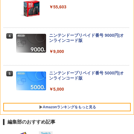
ック】 【日本語説明書付き】 Brook Wi
￥4,400
￥55,603
ngman NS ウィングマン NS Lite コンバ
ーター コントローラー 変換アダプター
ホリ Switch2 星のカービィ ぬいポーチ f
4
PS5 XBOX Elite コントローラー用 Swit
NewスーパーマリオブラザーズWii ノコ
or Nintendo Switch 2 カービィ
4
ch PC X-input 対応 正規輸入品
ノコエアホッケー
【送料無料】私がビーバーになる時 ブル
4
ーレイ+DVDセット/アニメーション[Blu-
￥4,980
￥4,980
￥1,254
ray]【返品種別A】
ニンテンドープリペイド番号 9000円|オ
4
ンラインコード版
￥4,635
￥9,000
スクウェア・エニックス 【Switch2】FI
5
【店内全品P10倍 8/4〜要エントリー】
4
ペルソナ5 ザ・ロイヤル 主人公×ぶく
NAL FANTASY VII REBIRTH [POT-P-A
5
【中古】[PS5] 仁王3 通常版 コーエーテ
ぶ ぬいぐるみマスコット 07.魅力 ラ
BMTA NSW2 ファイナルファンタジ-7 リ
クモゲームス(20260206)
ンク1
バ-ス]
イノセンス【4K ULTRA HD】 [ 士郎正
5
宗 ]
ニンテンドープリペイド番号 5000円|オ
5
￥5,050
￥2,200
￥5,920
ンラインコード版
￥6,791
￥5,000
【店内全品P10倍 8/4〜要エントリー】
5
【中古】[PS5] 亰都ザナドゥ -桜花幻舞-
Amazonランキングをもっと見る
(おうかげんぶ) 通常版 日本ファルコム(2
0260716)
編集部のおすすめ記事
￥5,680
PlayStation 5 デジタル・エディション
Xbox プリペイドカード 10,000円 デジ
劇場版「鬼滅の刃」無限城編 第一章 猗
Switch