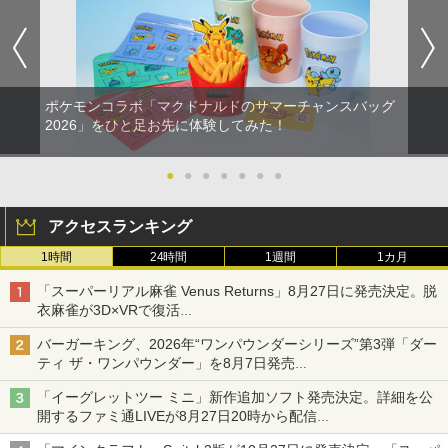
ポケモンコラボ「マクドナルドのサマーチャンスバッグ
2026」をひと足お先に体験してみた！
●
●
●
●
●
●
●
アクセスランキング
1時間
24時間
1週間
1カ月
「スーパーリアル麻雀 Venus Returns」8月27日に発売決定。脱
衣麻雀が3D×VRで復活
発売から2週間は20%オフになるセールが実施
バーガーキング、2026年“ワンパウンダーシリーズ”第3弾「ダー
ティ ザ・ワンパウンダー」を8月7日発売
「特製ガーリックマヨソース」を使用した超大型チーズバーガー
「イーグレットツー ミニ」新作追加ソフト発売決定。詳細を公
開するファミ通LIVEが8月27日20時から配信
シリーズ累計100タイトルへ