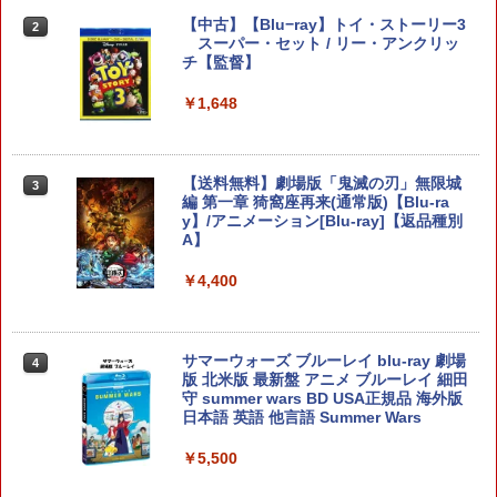
￥580
【8/11まで！抽選で最大全額ポイントバ
【中古】【Blu−ray】トイ・ストーリー3
2
2
ック】 1ヶ月保証！ 8BitDo USB Wirele
スーパー・セット / リー・アンクリッ
ss Adapter 2 ワイヤレス USBアダプタ
チ【監督】
ヨッシーとフカシギの図鑑
2
ー2 アダプタ スイッチ 8bit Switch Pro
Windows Mac Raspbery Xbox Series
【楽天1位】【即日発送】PS5 コントロ
￥1,648
￥7,021
2
X＆S One コントローラー Bluetoothコ
ーラー 充電スタンド ps5 DualSense Ed
ントローラー PS5 PS4
ge コントローラー 充電器 USB給電式 充
電スタンド ソニー プレイステーション5
PlayStation5 コントローラー対応 プレ
￥2,690
【送料無料】劇場版「鬼滅の刃」無限城
3
ステ コントローラー 急速 プレステ5 LE
編 第一章 猗窩座再来(通常版)【Blu-ra
Dライト
FINAL FANTASY X/X-2 HD Remaster
y】/アニメーション[Blu-ray]【返品種別
3
【Switch2】 POT-P-ABPVA
A】
￥1,980
【中古】Minecraft (マインクラフト) - S
3
witch
￥7,106
￥4,400
￥2,910
【新品】PS5 Dead by Daylight スペシ
3
ャルエディション 公式日本版【CERO:
サマーウォーズ ブルーレイ blu-ray 劇場
4
Z】【メール便】
MAGES. 【Joshinオリジナル特典付】
版 北米版 最新盤 アニメ ブルーレイ 細田
4
【Switch2】STEINS;GATE RE:BOOT
守 summer wars BD USA正規品 海外版
（シュタインズゲート リブート） 通常
￥3,220
[Switch] Nintendo Switch Online + 追
日本語 英語 他言語 Summer Wars
4
版 [BEE-P-AB55A NSW2 シュタインズ
加パック個人プラン12か月（365日間）
ゲ-ト リブ-ト ツウジョウ]
利用券 （ダウンロード版） ※1,000ポ
￥5,500
イントまでご利用可
￥7,290
【当店独自で＋P10倍★要エントリー】
4