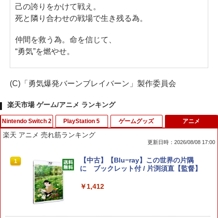
己の誇りをかけて戦え。
死と隣り合わせの戦場で生き残る為。
仲間を救う為。命を信じて、
“勇気”を燃やせ。
(C)「勇気爆発バーンブレイバーン」製作委員会
楽天市場 ゲーム/アニメ ランキング
Nintendo Switch 2
PlayStation 5
ゲームグッズ
アニメ
楽天 アニメ 売れ筋ランキング
更新日時：2026/08/08 17:00
任天堂 【Switch2】ゼノブレイド ディフ
PS5コントローラー用シリコンケース Pl
【中古】ルイージマンション
【中古】【Blu−ray】この世界の片隅
1
1
1
1
ィニティブ・エディション Nintendo S
ayStation5用 プレイステーション プレ
に ブックレット付 / 片渕須直【監督】
witch 2 Edition [NXS-P-AUBQB NSW2
ステ5用 シリコンカバー コントローラー
￥864
ゼノブレイド ディフィニティブ エディ
ケース コントローラーカバー 保護カバ
￥1,412
ション]
ー 保護ケース DualSense オープン設計
人気 オススメ 装着したまま充電可能 白
黒赤青 コントローラー用ケース
￥6,810