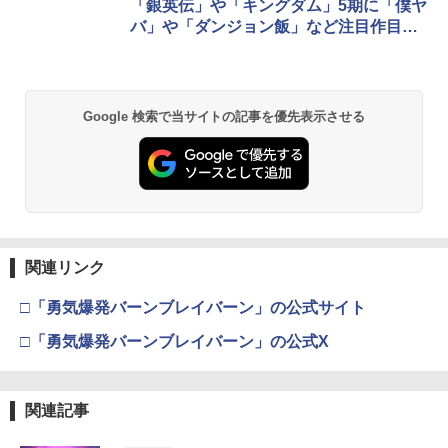
「銀英伝」や「キングダム」5期に「僕ヤ
￥55,000
バ」や「ダンジョン飯」など注目作目白
押し
【純正品】Xbox ワイヤレス コントロー
2
スプラトゥーン レイダース -Switch2
劇場版「鬼滅の刃」無限城編 第一章 猗
Beast of Reincarnation -PS5 【特典】
ラー (ロボット ホワイト)
2
2
2
窩座再来 通常版 [DVD]
プロダクトコード 封入
Google 検索で当サイトの記事を優先表示させる
￥6,446
￥7,681
￥3,523
￥7,286
【純正品】Xbox ワイヤレス コントロー
3
ラー (カーボンブラック)
Nintendo Switch 2(日本語・国内専用)
【Amazon.co.jp限定】劇場版モノノ怪
【純正品】ディスクドライブ(CFI-ZDD1
3
3
3
第三章 蛇神 (Amazon.co.jp限定オリジ
J) PlayStation 5
￥8,020
ナル三方背収納ケース付きコレクション)
￥55,491
関連リンク
(オリジナル特典:オリジナル巾着＋メー
￥11,980
カー特典:【坤と離】二振りの剣、十翼よ
□「勇気爆発バーンブレイバーン」の公式サイト
り来たる！スタジオ描き下ろしイラスト
【純正品】Xbox 充電式バッテリー + US
4
ボード付) [Blu-ray]
B-C ケーブル
□「勇気爆発バーンブレイバーン」の公式X
【純正品】DualSense ワイヤレスコン
ニンテンドープリペイド番号 9000円|オ
4
4
￥10,780
トローラー ミッドナイト ブラック(CFI-
ンラインコード版
￥2,618
ZCT2J01)
関連記事
￥9,000
￥10,737
劇場版「鬼滅の刃」無限城編 第一章 猗
4