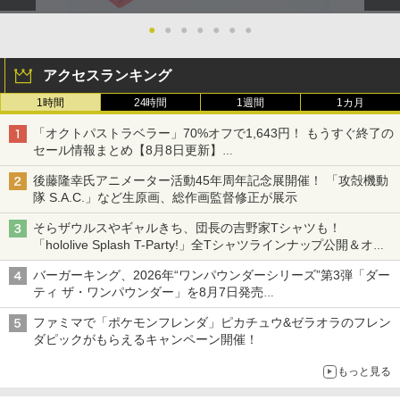
●
●
●
●
●
●
●
アクセスランキング
1時間
24時間
1週間
1カ月
「オクトパストラベラー」70%オフで1,643円！ もうすぐ終了の
セール情報まとめ【8月8日更新】
ニンテンドーeショップでは「大神 絶景版」が67%オフで990円
後藤隆幸氏アニメーター活動45年周年記念展開催！ 「攻殻機動
隊 S.A.C.」など生原画、総作画監督修正が展示
そらザウルスやギャルきち、団長の吉野家Tシャツも！
「hololive Splash T-Party!」全Tシャツラインナップ公開＆オン
ライン販売開始
バーガーキング、2026年“ワンパウンダーシリーズ”第3弾「ダー
ティ ザ・ワンパウンダー」を8月7日発売
「特製ガーリックマヨソース」を使用した超大型チーズバーガー
ファミマで「ポケモンフレンダ」ピカチュウ&ゼラオラのフレン
ダピックがもらえるキャンペーン開催！
もっと見る