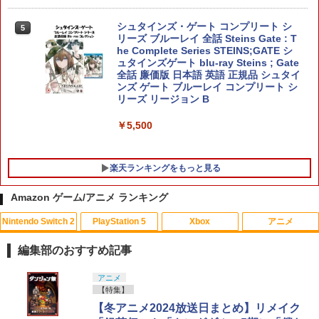
￥5,900
【中古】[PS5] ファンタジーライフi グル
グルの竜と時をぬすむ少女 レベルファイ
シュタインズ・ゲート コンプリート シ
5
ブ(20250522)
リーズ ブルーレイ 全話 Steins Gate : T
龍の国 ルーンファクトリー Nintendo S
he Complete Series STEINS;GATE シ
5
witch 2 Edition
￥3,980
TAITO TAS-L-001 アーケードメモリー
ュタインズゲート blu-ray Steins ; Gate
5
ズVOL.1 Lite [イーグレットツー ミニ用
全話 廉価版 日本語 英語 正規品 シュタイ
ソフト]
ンズ ゲート ブルーレイ コンプリート シ
￥7,458
リーズ リージョン B
￥6,580
●【中古】 クレールオブスキュール：エ
5
クスペディション33 PS5 【CERO Z(18
￥5,500
才以上対象)】
￥5,010
楽天ランキングをもっと見る
Amazon ゲーム/アニメ ランキング
Nintendo Switch 2
PlayStation 5
Xbox
アニメ
編集部のおすすめ記事
スプラトゥーン レイダース|オンライン
PlayStation 5 デジタル・エディション
【純正品】Xbox ワイヤレス コントロー
劇場版「鬼滅の刃」無限城編 第一章 猗
アニメ
1
1
1
1
コード版
日本語専用 Console Language: Japan
ラー + USB-C® ケーブル
窩座再来 通常版 [Blu-ray]
【特集】
ese only (CFI-2200B01)
【冬アニメ2024放送日まとめ】リメイク
￥5,832
￥8,300
￥3,982