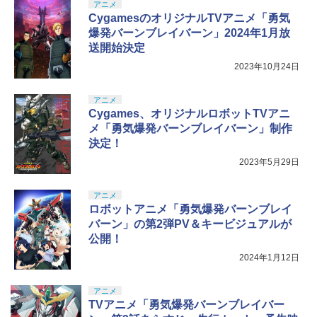
窩座再来 完全生産限定版 [Blu-ray]
アニメ
【国内正規品】Thrustmaster スラスト
5
CygamesのオリジナルTVアニメ「勇気
マスター TH8S シフター - PC、PS4、P
ニンテンドープリペイド番号 5000円|オ
5
￥8,698
爆発バーンブレイバーン」2024年1月放
【純正品】DualSense ワイヤレスコン
S5、PS5 Pro、Xbox One、Xbox Serie
ンラインコード版
5
トローラー(CFI-ZCT2J)
s X|S 対応の高精度 H パターン シフター
送開始決定
￥5,000
2023年10月24日
￥10,737
￥14,141
【Amazon.co.jp限定】劇場版モノノ怪
5
アニメ
第三章 蛇神 (オリジナル特典:オリジナル
Cygames、オリジナルロボットTVアニ
巾着＋メーカー特典:【坤と離】二振りの
剣、十翼より来たる！スタジオ描き下ろ
メ「勇気爆発バーンブレイバーン」制作
しイラストボード付) [DVD]
決定！
2023年5月29日
￥8,800
アニメ
ロボットアニメ「勇気爆発バーンブレイ
バーン」の第2弾PV＆キービジュアルが
公開！
2024年1月12日
アニメ
TVアニメ「勇気爆発バーンブレイバー