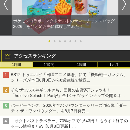
ポケモンコラボ「マクドナルドのサマーチャンスバッグ
2026」をひと足お先に体験してみた！
●
●
●
●
●
●
●
アクセスランキング
1時間
24時間
1週間
1カ月
BS12 トゥエルビ「日曜アニメ劇場」にて「機動戦士ガンダム」
シリーズが本日8月9日から8週連続で放送
初回は「機動戦士ガンダム【HDリマスター版】」
そらザウルスやギャルきち、団長の吉野家Tシャツも！
「hololive Splash T-Party!」全Tシャツラインナップ公開＆オン
ライン販売開始
バーガーキング、2026年“ワンパウンダーシリーズ”第3弾「ダー
ティ ザ・ワンパウンダー」を8月7日発売
「特製ガーリックマヨソース」を使用した超大型チーズバーガー
「オクトパストラベラー」70%オフで1,643円！ もうすぐ終了の
セール情報まとめ【8月8日更新】