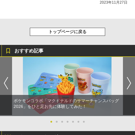
2023年11月27日
トップページに戻る
おすすめ記事
ポケモンコラボ「マクドナルドのサマーチャンスバッグ
2026」をひと足お先に体験してみた！
●
●
●
●
●
●
●