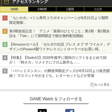
アクセスランキング
1時間
24時間
1週間
1カ月
「ちいかわ」×くら寿司コラボキャンペーンが8月21日より期間
限定開催
オリジナルの湯呑みや寿司皿が景品に登場！
第3期放送記念！ アニメ「薬屋のひとりごと」第1期・第2期全
話を「TVer」にて期間限定で順次無料配信開始
【Amazonセール】「ゼルダの伝説 ブレス オブ ザ ワイルド」デ
ザインのPowerA製ワイヤレスコントローラーがお買い得。
Switch2でも使用可能
【特集】【Switch2】2026年後半に期待のソフトをまとめて紹
介！ 「時オカ」リメイクにフロム新作も……
「パペットスンスン」の郵便局限定グッズが8月12日より販売開
始！ マスコットやがまぐち、レターセットなどが登場
もっと見る
GAME Watch をフォローする