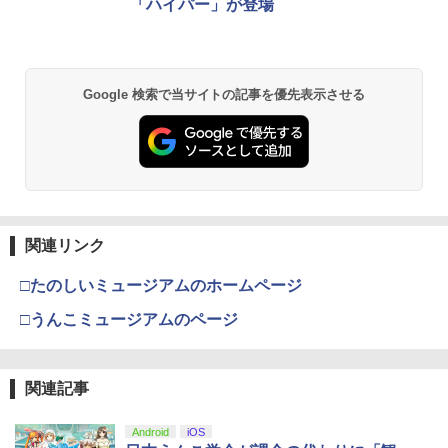
「ハイパー」が登場
￥55,000
アストロボット
【中古】【未使用品】プレデター：バッ
2
2
【中古】The Elder Scrolls V: Skyrim S
ドランド [純正ブルーレイ＋純正ケース]
2
PECIAL EDITION 【CEROレーティング
￥4,968
【純正品】Xbox ワイヤレス コントロー
「Z」】 - PS4
2
￥3,280
Nintendo Switch 2(日本語・国内専用)
劇場版「鬼滅の刃」無限城編 第一章 猗
Beast of Reincarnation -PS5 【特典】
ラー (ロボット ホワイト)
2
2
2
Google 検索で当サイトの記事を優先表示させる
窩座再来 通常版 [DVD]
プロダクトコード 封入
￥3,015
￥55,000
￥7,681
￥3,523
￥7,286
【特典】冒険家エリオットの千年物語 P
【中古】【未使用品】モアナと伝説の海
3
3
S5版(【早期購入封入特典】エリオット
2 [DVDのみ]
ゲーム機 本体 脳を鍛える大人の娯楽ゲ
3
旅立ちパック)
【純正品】Xbox ワイヤレス コントロー
ーム 4タイトル収録 HDMI 差すだけ ワイ
3
ラー (カーボンブラック)
ヤレスコントローラー 付き 麻雀 将棋 脳
￥3,480
スプラトゥーン レイダース -Switch2
3
【Amazon.co.jp限定】劇場版モノノ怪
【純正品】ディスクドライブ(CFI-ZDD1
3
3
トレ ゲーム イーハトーヴォ物語 サラブ
￥5,236
第三章 蛇神 (Amazon.co.jp限定オリジ
J) PlayStation 5
関連リンク
レッドブリーダー3 KTFC-008B【メール
￥8,020
￥6,447
ナル三方背収納ケース付きコレクション)
便送料無料】
(オリジナル特典:オリジナル巾着＋メー
￥11,849
□たのしいミュージアムのホームページ
カー特典:【坤と離】二振りの剣、十翼よ
￥4,980
機動戦士ガンダムSEED FREEDOM(通常
コナミデジタルエンタテインメント 【封
4
4
り来たる！スタジオ描き下ろしイラスト
□うんこミュージアムのページ
版)【Blu-ray】 [ 矢立肇 ]
入特典付】【PS5】METAL GEAR SOLI
【純正品】Xbox 充電式バッテリー + US
4
ボード付) [Blu-ray]
D: MASTER COLLECTION Vol.2 [ELJM
B-C ケーブル
【純正品】DualSense ワイヤレスコン
-30900 PS5 メタルギアソリッド マスタ-
￥4,032
ニンテンドープリペイド番号 9000円|オ
4
4
￥10,780
トローラー ミッドナイト ブラック(CFI-
コレクション 2]
ンラインコード版
【中古】LoveR Kiss Endless Memorie
￥2,618
4
ZCT2J01)
関連記事
s Nintendo Switch 2 Edition
￥5,610
￥9,000
￥10,737
￥5,559
羅小黒戦記 ぼくが選ぶ未来(通常版)【Bl
5
Android
iOS
劇場版「鬼滅の刃」無限城編 第一章 猗
4
u-ray】 [ MTJJ ]