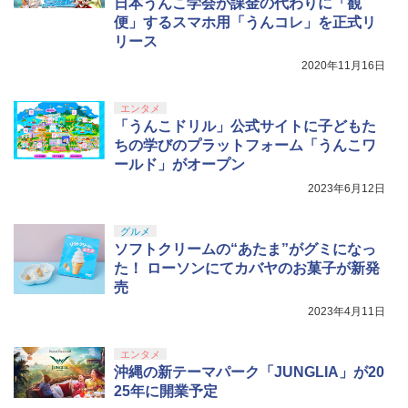
日本うんこ学会が課金の代わりに「観
窩座再来 完全生産限定版 [Blu-ray]
【国内正規品】Thrustmaster スラスト
5
便」するスマホ用「うんコレ」を正式リ
マスター TH8S シフター - PC、PS4、P
【当店独自で＋P10倍★要エントリー】
￥5,645
ニンテンドープリペイド番号 5000円|オ
5
5
￥8,698
リース
【純正品】DualSense ワイヤレスコン
S5、PS5 Pro、Xbox One、Xbox Serie
【中古】[PS5] プラグマタ(PRAGMATA)
ンラインコード版
5
ゲーム&ウオッチ スーパーマリオブラザ
5
トローラー(CFI-ZCT2J)
s X|S 対応の高精度 H パターン シフター
通常版 カプコン(20260417)
ーズ
2020年11月16日
￥5,000
￥10,737
￥14,141
￥5,640
￥6,500
エンタメ
『映画 ラブライブ！蓮ノ空女学院スクー
5
「うんこドリル」公式サイトに子どもた
ルアイドルクラブ Bloom Garden Part
ちの学びのプラットフォーム「うんこワ
y』Blu-ray（特装限定版）
ールド」がオープン
￥8,589
2023年6月12日
グルメ
ソフトクリームの“あたま”がグミになっ
た！ ローソンにてカバヤのお菓子が新発
売
2023年4月11日
エンタメ
沖縄の新テーマパーク「JUNGLIA」が20
25年に開業予定