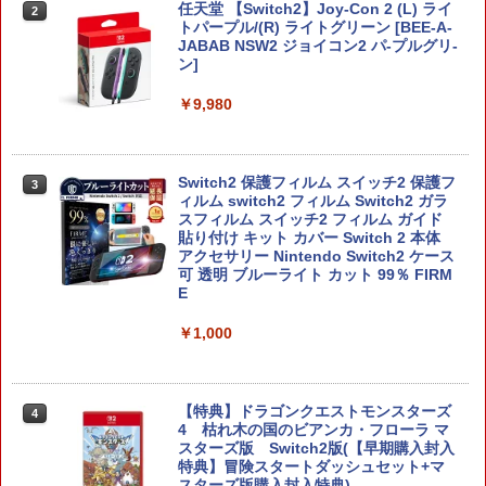
任天堂 【Switch2】Joy-Con 2 (L) ライ
2
トパープル/(R) ライトグリーン [BEE-A-
JABAB NSW2 ジョイコン2 パ-プルグリ-
ン]
￥9,980
Switch2 保護フィルム スイッチ2 保護フ
3
ィルム switch2 フィルム Switch2 ガラ
スフィルム スイッチ2 フィルム ガイド
貼り付け キット カバー Switch 2 本体
アクセサリー Nintendo Switch2 ケース
可 透明 ブルーライト カット 99％ FIRM
E
￥1,000
【特典】ドラゴンクエストモンスターズ
4
4 枯れ木の国のビアンカ・フローラ マ
スターズ版 Switch2版(【早期購入封入
特典】冒険スタートダッシュセット+マ
スターズ版購入封入特典)