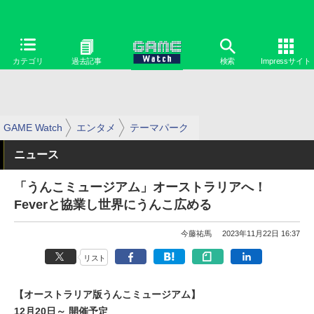
カテゴリ
過去記事
検索
Impressサイト
GAME Watch
エンタメ
テーマパーク
ニュース
「うんこミュージアム」オーストラリアへ！
Feverと協業し世界にうんこ広める
今藤祐馬
2023年11月22日 16:37
リスト
【オーストラリア版うんこミュージアム】
12月20日～ 開催予定