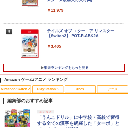
￥11,979
テイルズ オブ エターニア リマスター
5
【Switch2】 POT-P-ABK2A
￥3,405
楽天ランキングをもっと見る
Amazon ゲーム/アニメ ランキング
Nintendo Switch 2
PlayStation 5
Xbox
アニメ
ソニー・インタラクティブエンタテイン
【サマーセール中！30%off！】オンライ
【中古】アナと雪の女王 MovieNEX [ブ
1
1
1
メント 【PS5】メディアリモコン [CFI-Z
ン リアル 脱出 ゲーム 『 大迷宮 パズル
ルーレイ+DVD+デジタルコピー（クラウ
編集部のおすすめ記事
MR1J PS5 リモコン]
キャッスル からの 脱出 』 SCRAP 4人
ド対応）+MovieNEXワールド] [Blu-ray]
謎解き ナゾトキ スクラップ 脱出ゲーム
スプラトゥーン レイダース|オンライン
PlayStation 5 デジタル・エディション
【純正品】Xbox ワイヤレス コントロー
劇場版「鬼滅の刃」無限城編 第一章 猗
エンタメ
1
1
1
1
￥3,980
￥799
コード版
日本語専用 Console Language: Japan
ラー + USB-C® ケーブル
窩座再来 通常版 [Blu-ray]
「うんこドリル」に中学校・高校で習得
￥2,100
ese only (CFI-2200B01)
する全ての漢字を網羅した「ターボ」と
￥5,832
￥8,300
￥3,982