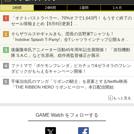
1時間
24時間
1週間
1カ月
「オクトパストラベラー」70%オフで1,643円！ もうすぐ終了の
セール情報まとめ【8月8日更新】
ニンテンドーeショップでは「大神 絶景版」が67%オフで990円
そらザウルスやギャルきち、団長の吉野家Tシャツも！
「hololive Splash T-Party!」全Tシャツラインナップ公開＆オン
ライン販売開始
後藤隆幸氏アニメーター活動45年周年記念展開催！ 「攻殻機動
隊 S.A.C.」など生原画、総作画監督修正が展示
ファミマで「ポケモンフレンダ」ピカチュウ&ゼラオラのフレン
ダピックがもらえるキャンペーン開催！
手塚治虫氏のマンガ「リボンの騎士」を原案とするNetflix映画
「THE RIBBON HERO リボンヒーロー」本日配信開始
もっと見る
GAME Watch をフォローする