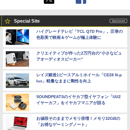
Special Site
ハイグレードテレビ「TCL Q7D Pro」。圧巻の
色彩美で映画＆ゲームが極上体験に
クリエイティブが作った2万円台の“小さなピュ
アオーディオスピーカー”
レイズ鍛造1ピースアルミホイール「CE28 N-p
lus」軽量なままに剛性を向上
SOUNDPEATSのイヤカフ型イヤフォン「UU2
イヤーカフ」をイヤカフマニアが語る
お値段そのままでメモリ倍増！メモリ32GBの
「お得なゲーミングノート」