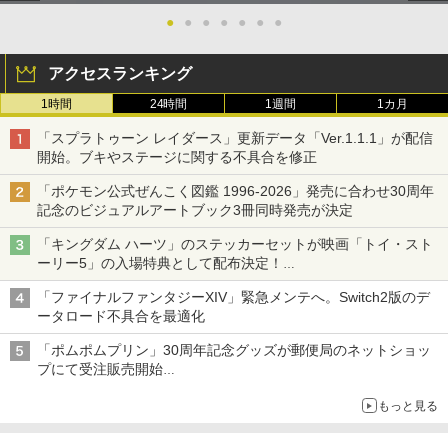
●
●
●
●
●
●
●
アクセスランキング
1時間
24時間
1週間
1カ月
「スプラトゥーン レイダース」更新データ「Ver.1.1.1」が配信
開始。ブキやステージに関する不具合を修正
「ポケモン公式ぜんこく図鑑 1996-2026」発売に合わせ30周年
記念のビジュアルアートブック3冊同時発売が決定
「キングダム ハーツ」のステッカーセットが映画「トイ・スト
ーリー5」の入場特典として配布決定！
本日8月7日より先着・数量限定で配布
「ファイナルファンタジーXIV」緊急メンテへ。Switch2版のデ
ータロード不具合を最適化
「ポムポムプリン」30周年記念グッズが郵便局のネットショッ
プにて受注販売開始
「おもちもちもちクッション」など今年だけの限定商品が登場
もっと見る