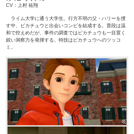
CV：上村 祐翔
ライム大学に通う大学生。行方不明の父・ハリーを捜
す中、ピカチュウと出会いコンビを結成する。普段は温
和で控えめだが、事件の調査ではピカチュウも一目置く
鋭い洞察力を発揮する。特技はピカチュウへのツッコ
ミ。