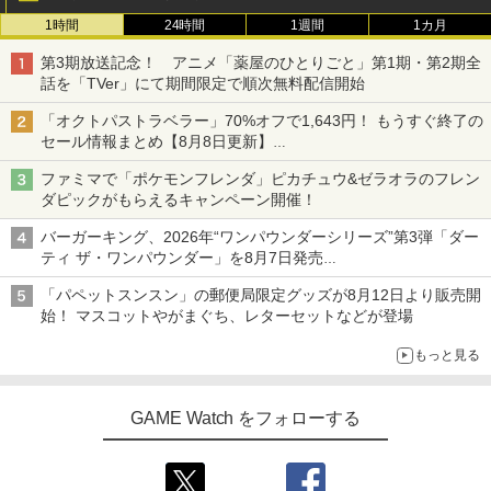
1時間
24時間
1週間
1カ月
第3期放送記念！ アニメ「薬屋のひとりごと」第1期・第2期全
話を「TVer」にて期間限定で順次無料配信開始
「オクトパストラベラー」70%オフで1,643円！ もうすぐ終了の
セール情報まとめ【8月8日更新】
ニンテンドーeショップでは「大神 絶景版」が67%オフで990円
ファミマで「ポケモンフレンダ」ピカチュウ&ゼラオラのフレン
ダピックがもらえるキャンペーン開催！
バーガーキング、2026年“ワンパウンダーシリーズ”第3弾「ダー
ティ ザ・ワンパウンダー」を8月7日発売
「特製ガーリックマヨソース」を使用した超大型チーズバーガー
「パペットスンスン」の郵便局限定グッズが8月12日より販売開
始！ マスコットやがまぐち、レターセットなどが登場
もっと見る
GAME Watch をフォローする