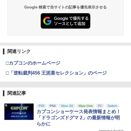
ラ/Blu-ray Disc Music】【Blu-ray】 [
2
スプラトゥーン レイダース -Switch2
劇場版「鬼滅の刃」無限城編 第一章 猗
Beast of Reincarnation -PS5 【特典】
ラー (ロボット ホワイト)
2
2
ゲーム ミュージック ]
2
Google 検索で当サイトの記事を優先表示させる
窩座再来 通常版 [DVD]
プロダクトコード 封入
￥6,449
￥7,681
￥4,400
￥3,523
￥7,286
【純正品】Xbox ワイヤレス コントロー
図書館戦争 革命のつばさBlu-ray特別版
3
3
ラー (カーボンブラック)
【初回限定版】【Blu-ray】 [ 井上麻里奈
Nintendo Switch 2(日本語・国内専用)
【Amazon.co.jp限定】劇場版モノノ怪
【純正品】ディスクドライブ(CFI-ZDD1
3
3
3
]
第三章 蛇神 (Amazon.co.jp限定オリジ
J) PlayStation 5
関連リンク
￥8,020
ナル三方背収納ケース付きコレクション)
￥56,068
￥6,864
(オリジナル特典:オリジナル巾着＋メー
￥11,849
□カプコンのホームページ
カー特典:【坤と離】二振りの剣、十翼よ
り来たる！スタジオ描き下ろしイラスト
□「逆転裁判456 王泥喜セレクション」のページ
【純正品】Xbox 充電式バッテリー + US
4
ボード付) [Blu-ray]
B-C ケーブル
IDOLiSH7 LIVE BEYOND “Op.7 ”【Blu
4
【純正品】DualSense ワイヤレスコン
ニンテンドープリペイド番号 9000円|オ
4
-ray DAY 2】【Blu-ray】 [ IDOLiSH7 ]
4
￥10,780
トローラー ミッドナイト ブラック(CFI-
ンラインコード版
￥2,618
ZCT2J01)
関連記事
￥6,926
￥9,000
￥10,737
PS5
PS4
Xbox SX
Xbox One
PC
Switch
劇場版「鬼滅の刃」無限城編 第一章 猗
4
カプコンショーケース発表情報まとめ！
窩座再来 完全生産限定版 [Blu-ray]
【国内正規品】Thrustmaster スラスト
5
「ドラゴンズドグマ 2」の最新情報が明
マスター TH8S シフター - PC、PS4、P
新劇場版「頭文字D」10th Anniversary
ニンテンドープリペイド番号 5000円|オ
5
5
￥8,698
らかに
【純正品】DualSense ワイヤレスコン
S5、PS5 Pro、Xbox One、Xbox Serie
Blu-ray Box【Blu-ray】 [ 宮野真守 ]
ンラインコード版
5
トローラー(CFI-ZCT2J)
s X|S 対応の高精度 H パターン シフター