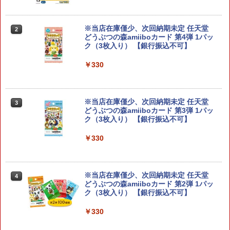
￥7,710
※当店在庫僅少、次回納期未定 任天堂
【中古】 クアリー 〜悪夢のサマーキャ
2
2
どうぶつの森amiiboカード 第4弾 1パッ
ドンキーコング バナンザ [Nintendo Swi
ンプ／PS5
2
ク（3枚入り） 【銀行振込不可】
tch 2 専用][ラッピング不可] R-LOGI
￥2,783
￥330
￥7,849
【特典】テイルズ オブ エターニア リマ
※当店在庫僅少、次回納期未定 任天堂
3
3
コナミデジタルエンタテインメント 【S
スター PS5版(【早期購入特典】超冒険
どうぶつの森amiiboカード 第3弾 1パッ
3
witch2】桃太郎電鉄2 〜あなたの町も き
お役立ちセット)
ク（3枚入り） 【銀行振込不可】
っとある〜 Nintendo Switch 2 Edition
東日本編＋西日本編 [KDEMOMO2 NSW
￥3,484
￥330
2 モモタロウデンテツ2]
￥7,890
【中古】ドラゴンクエストX 目覚めし五
※当店在庫僅少、次回納期未定 任天堂
4
4
つの種族 オフラインソフト:プレイステ
どうぶつの森amiiboカード 第2弾 1パッ
ーション5ソフト／ロールプレイング・
ク（3枚入り） 【銀行振込不可】
amiibo すりみ連合セット[フウカ【レイ
ゲーム
4
ダース】/ウツホ【レイダース】/マンタ
￥330
ロー【レイダース】]（スプラトゥーンシ
￥3,780
リーズ）