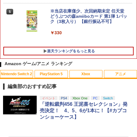
￥8,137
※当店在庫僅少、次回納期未定 任天堂
5
STRASSE キャスター8個セット レーシ
どうぶつの森amiiboカード 第1弾 1パッ
5
ングコックピット[RCZ01/RCZ02]に取付
ク（3枚入り） 【銀行振込不可】
可 ストッパー付き 固定 移動 ハンコン設
【楽天ブックス限定特典+特典】空の軌
置台 [コクピット レースゲーム]
￥330
5
跡 the 2nd Nintendo Switch 2 Edition
(アクリルスタンド2個セット+DLCチラ
￥5,280
シ：NEOブレイサー・アガット+【早期
楽天ランキングをもっと見る
購入外付特典】DLCチラシ)
Amazon ゲーム/アニメ ランキング
￥8,950
Nintendo Switch 2
PlayStation 5
Xbox
アニメ
【送料無料】劇場版「鬼滅の刃」無限城
1
編 第一章 猗窩座再来(通常版)【Blu-ra
編集部のおすすめ記事
y】/アニメーション[Blu-ray]【返品種別
A】
スプラトゥーン レイダース|オンライン
PlayStation 5 デジタル・エディション
【純正品】Xbox ワイヤレス コントロー
劇場版「鬼滅の刃」無限城編 第一章 猗
イベント
PS4
Xbox One
PC
Switch
1
1
1
1
コード版
日本語専用 Console Language: Japan
ラー + USB-C® ケーブル
窩座再来 通常版 [Blu-ray]
「逆転裁判456 王泥喜セレクション」発
￥4,400
ese only (CFI-2200B01)
売決定！ 4、5、6が1本に！【#カプコ
￥5,832
￥8,300
￥3,982
ンショーケース】
￥55,000
Death Unto Dawn: FINAL FANTASY XI
2
V Original Soundtrack【映像付サント
【純正品】Xbox ワイヤレス コントロー