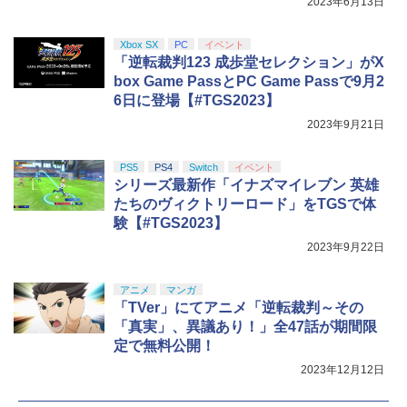
2023年6月13日
￥7,117
￥5,000
￥10,737
￥14,141
Xbox SX
PC
イベント
『映画 ラブライブ！蓮ノ空女学院スクー
5
「逆転裁判123 成歩堂セレクション」がX
ルアイドルクラブ Bloom Garden Part
box Game PassとPC Game Passで9月2
y』Blu-ray（特装限定版）
6日に登場【#TGS2023】
￥8,589
2023年9月21日
PS5
PS4
Switch
イベント
シリーズ最新作「イナズマイレブン 英雄
たちのヴィクトリーロード」をTGSで体
験【#TGS2023】
2023年9月22日
アニメ
マンガ
「TVer」にてアニメ「逆転裁判～その
「真実」、異議あり！」全47話が期間限
定で無料公開！
2023年12月12日