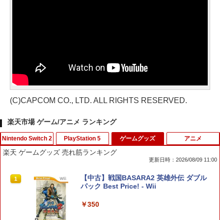
(C)CAPCOM CO., LTD. ALL RIGHTS RESERVED.
楽天市場 ゲーム/アニメ ランキング
Nintendo Switch 2
PlayStation 5
ゲームグッズ
アニメ
楽天 ゲームグッズ 売れ筋ランキング
更新日時：2026/08/09 11:00
任天堂 【Switch2】ゼルダの伝説 ブレス
【SONYライセンス商品】DualSenseR
【中古】戦国BASARA2 英雄外伝 ダブル
1
1
1
オブ ザ ワイルド Nintendo Switch 2 Ed
ワイヤレスコントローラー専用 USB-Cto
パック Best Price! - Wii
ition [NXS-P-AAAAH NSW2 ゼルダノデ
C充電ケーブル【Playstation5対応】
ンセツ ブレス オブ ザ ワイルド]
￥350
￥2,007