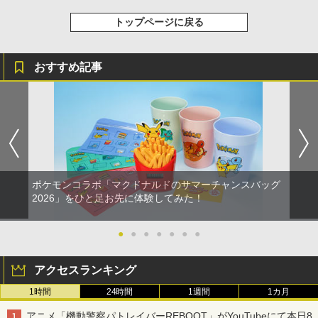
トップページに戻る
おすすめ記事
ポケモンコラボ「マクドナルドのサマーチャンスバッグ
2026」をひと足お先に体験してみた！
●
●
●
●
●
●
●
アクセスランキング
1時間
24時間
1週間
1カ月
アニメ「機動警察パトレイバーREBOOT」がYouTubeにて本日8