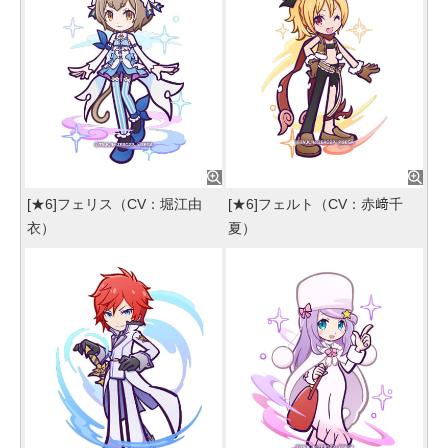
[★6]フェリス（CV：堀江由
[★6]フェルト（CV：赤﨑千
衣）
夏）