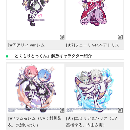
[★7]アリィ ver.レム
[★7]フェーリ ver.ベアトリス
「とくもりとっくん」解放キャラクター紹介
[★7ラム＆レム（CV：村川梨
[★7]エミリア＆パック（CV：
衣、水瀬いのり）
高橋李依、内山夕実）