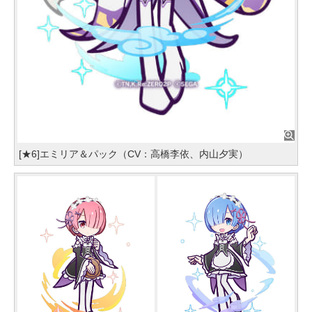
[★6]エミリア＆パック（CV：高橋李依、内山夕実）