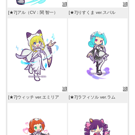
[★7]アル（CV：関 智一）
[★7]りすくま ver.スバル
[★7]ウィッチ ver.エミリア
[★7]ラフィソル ver.ラム