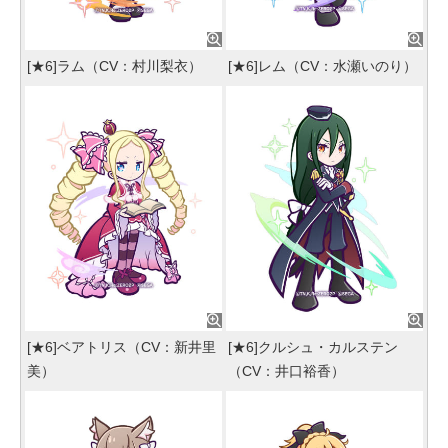
[★6]ラム（CV：村川梨衣）
[★6]レム（CV：水瀬いのり）
[★6]ベアトリス（CV：新井里
[★6]クルシュ・カルステン
美）
（CV：井口裕香）