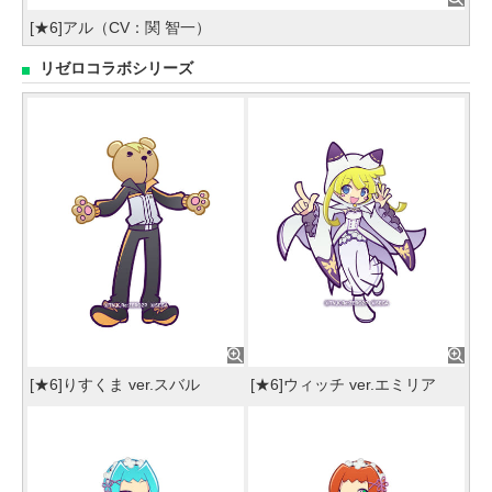
[★6]アル（CV：関 智一）
リゼロコラボシリーズ
[★6]りすくま ver.スバル
[★6]ウィッチ ver.エミリア