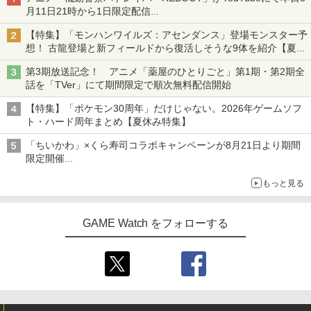
月11日21時から1日限定配信
8月14日にはU-NEXTで限定配信
【特集】「モンハンワイルズ：アセンダンス」登場モンスター予
想！ 古龍登場と新フィールドから復活しそうな9体を紹介【夏休
み特集2026】
第3期放送記念！ アニメ「薬屋のひとりごと」第1期・第2期全
話を「TVer」にて期間限定で順次無料配信開始
【特集】「ポケモン30周年」だけじゃない。2026年ゲームソフ
ト・ハード周年まとめ【夏休み特集】
「ちいかわ」×くら寿司コラボキャンペーンが8月21日より期間
限定開催
オリジナルの湯呑みや寿司皿が景品に登場！
もっと見る
GAME Watch をフォローする