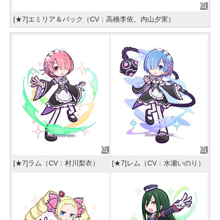
[★7]エミリア＆パック（CV：高橋李依、内山夕実）
[★7]ラム（CV：村川梨衣）
[★7]レム（CV：水瀬いのり）