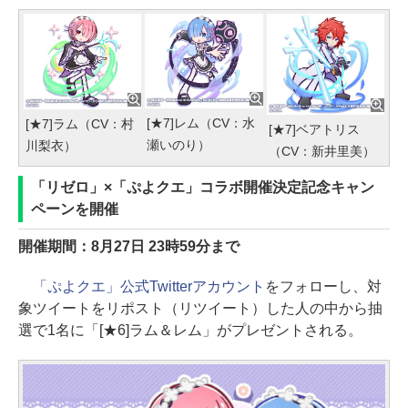
[★7]レム（CV：水
[★7]ラム（CV：村
[★7]ベアトリス
瀬いのり）
川梨衣）
（CV：新井里美）
「リゼロ」×「ぷよクエ」コラボ開催決定記念キャン
ペーンを開催
開催期間：8月27日 23時59分まで
「ぷよクエ」公式Twitterアカウント
をフォローし、対
象ツイートをリポスト（リツイート）した人の中から抽
選で1名に「[★6]ラム＆レム」がプレゼントされる。