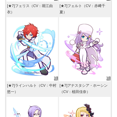
[★7]フェリス（CV：堀江由
[★7]フェルト（CV：赤﨑千
衣）
夏）
[★7]ラインハルト（CV：中村
[★7]アナスタシア・ホーシン
悠一）
（CV：植田佳奈）