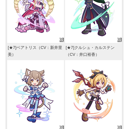
[★7]ベアトリス（CV：新井里
[★7]クルシュ・カルステン
美）
（CV：井口裕香）