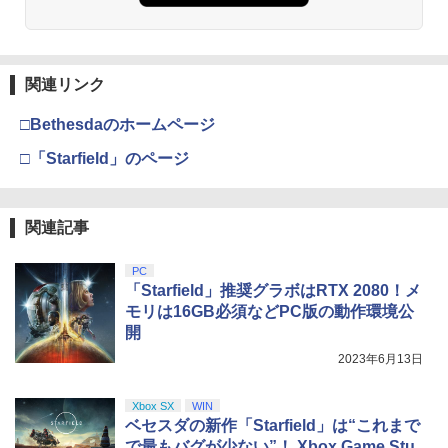
関連リンク
□Bethesdaのホームページ
□「Starfield」のページ
関連記事
PC
「Starfield」推奨グラボはRTX 2080！メ
モリは16GB必須などPC版の動作環境公
開
2023年6月13日
Xbox SX
WIN
ベセスダの新作「Starfield」は“これまで
で最もバグが少ない”！ Xbox Game Stu