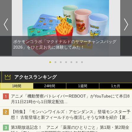
ポケモンコラボ「マクドナルドのサマーチャンスバッグ
2026」をひと足お先に体験してみた！
●
●
●
●
●
●
●
アクセスランキング
1時間
24時間
1週間
1カ月
アニメ「機動警察パトレイバーREBOOT」がYouTubeにて本日8
月11日21時から1日限定配信
8月14日にはU-NEXTで限定配信
【特集】「モンハンワイルズ：アセンダンス」登場モンスター予
想！ 古龍登場と新フィールドから復活しそうな9体を紹介【夏休
み特集2026】
第3期放送記念！ アニメ「薬屋のひとりごと」第1期・第2期全