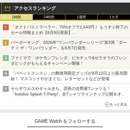
アクセスランキング
1時間
24時間
1週間
1カ月
「オクトパストラベラー」70%オフで1,643円！ もうすぐ終了の
セール情報まとめ【8月8日更新】
ニンテンドーeショップでは「大神 絶景版」が67%オフで990円
バーガーキング、2026年“ワンパウンダーシリーズ”第3弾「ダー
ティ ザ・ワンパウンダー」を8月7日発売
「特製ガーリックマヨソース」を使用した超大型チーズバーガー
ファミマで「ポケモンフレンダ」ピカチュウ&ゼラオラのフレン
ダピックがもらえるキャンペーン開催！
「パペットスンスン」の郵便局限定グッズが8月12日より販売開
始！ マスコットやがまぐち、レターセットなどが登場
そらザウルスやギャルきち、団長の吉野家Tシャツも！
「hololive Splash T-Party!」全Tシャツラインナップ公開＆オン
ライン販売開始
もっと見る
GAME Watch をフォローする