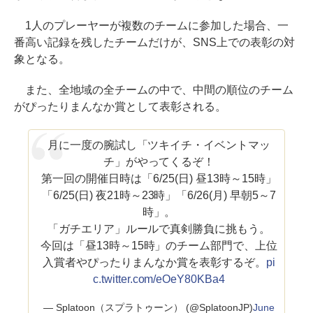
1人のプレーヤーが複数のチームに参加した場合、一
番高い記録を残したチームだけが、SNS上での表彰の対
象となる。
また、全地域の全チームの中で、中間の順位のチーム
がぴったりまんなか賞として表彰される。
月に一度の腕試し「ツキイチ・イベントマッ
チ」がやってくるぞ！
第一回の開催日時は「6/25(日) 昼13時～15時」
「6/25(日) 夜21時～23時」「6/26(月) 早朝5～7
時」。
「ガチエリア」ルールで真剣勝負に挑もう。
今回は「昼13時～15時」のチーム部門で、上位
入賞者やぴったりまんなか賞を表彰するぞ。
pi
c.twitter.com/eOeY80KBa4
— Splatoon（スプラトゥーン） (@SplatoonJP)
June