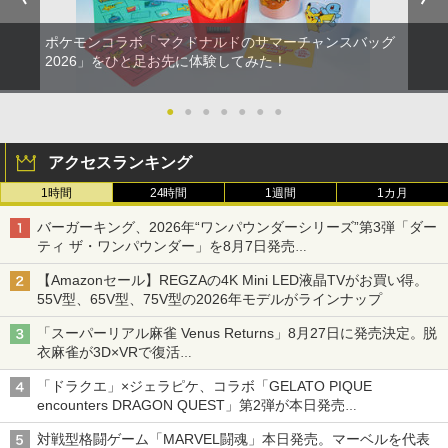
ポケモンコラボ「マクドナルドのサマーチャンスバッグ
2026」をひと足お先に体験してみた！
●
●
●
●
●
●
●
アクセスランキング
1時間
24時間
1週間
1カ月
バーガーキング、2026年“ワンパウンダーシリーズ”第3弾「ダー
ティ ザ・ワンパウンダー」を8月7日発売
「特製ガーリックマヨソース」を使用した超大型チーズバーガー
【Amazonセール】REGZAの4K Mini LED液晶TVがお買い得。
55V型、65V型、75V型の2026年モデルがラインナップ
「スーパーリアル麻雀 Venus Returns」8月27日に発売決定。脱
衣麻雀が3D×VRで復活
発売から2週間は20%オフになるセールが実施
「ドラクエ」×ジェラピケ、コラボ「GELATO PIQUE
encounters DRAGON QUEST」第2弾が本日発売
アイスカップに入ったスライムやわたぼう、ベビーサタンなどが
対戦型格闘ゲーム「MARVEL闘魂」本日発売。マーベルを代表
オリジナルアートで登場