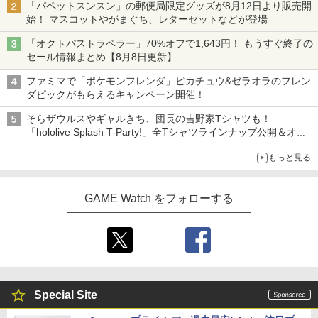
「パペットスンスン」の郵便局限定グッズが8月12日より販売開
始！ マスコットやがまぐち、レターセットなどが登場
「オクトパストラベラー」70%オフで1,643円！ もうすぐ終了の
セール情報まとめ【8月8日更新】
ニンテンドーeショップでは「大神 絶景版」が67%オフで990円
ファミマで「ポケモンフレンダ」ピカチュウ&ゼラオラのフレン
ダピックがもらえるキャンペーン開催！
そらザウルスやギャルきち、団長の吉野家Tシャツも！
「hololive Splash T-Party!」全Tシャツラインナップ公開＆オン
ライン販売開始
もっと見る
GAME Watch をフォローする
Special Site