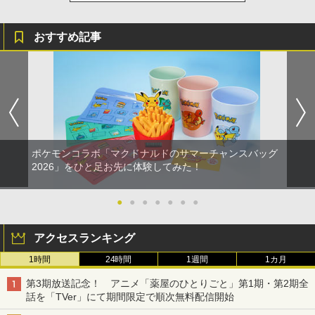
おすすめ記事
ポケモンコラボ「マクドナルドのサマーチャンスバッグ
2026」をひと足お先に体験してみた！
●
●
●
●
●
●
●
アクセスランキング
1時間
24時間
1週間
1カ月
第3期放送記念！ アニメ「薬屋のひとりごと」第1期・第2期全
話を「TVer」にて期間限定で順次無料配信開始