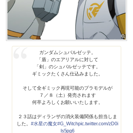
ガンダムシュバルゼッテ。
「盾」のエアリアルに対して
「剣」のシュバルゼッテです。
ギミックたくさん仕込みました。
そして全ギミック再現可能のプラモデルが
７／８（土）発売されます
何卒よろしくお願いいたします。
２３話はディランザの消火装備関係も担当しま
した。
#水星の魔女
#G_Witch
pic.twitter.com/zD0i
Is5pg6