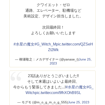
クワイエット・ゼロ
通路、エレベーター、駐機場など
美術設定、デザイン担当しました。
次回最終回！
よろしくお願いいたします
#水星の魔女
#G_Witch_M
pic.twitter.com/QZSeH
Zt2Wk
— 柳瀬敬之：メカデザイナー (@yanase_t)
June 25,
2023
23話ありがとうございました!!
そして来週はいよいよ最終回、
今からもう緊張してきました...!
#水星の魔女
#G_
Witch
pic.twitter.com/9fhXOhB9SL
— モグモ (@m_o_g_m_o_g_555)
June 25, 2023