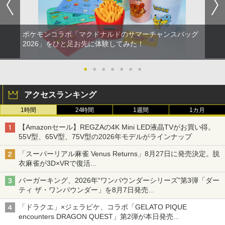
ポケモンコラボ「マクドナルドのサマーチャンスバッグ
2026」をひと足お先に体験してみた！
●
●
●
●
●
●
●
アクセスランキング
1時間
24時間
1週間
1カ月
【Amazonセール】REGZAの4K Mini LED液晶TVがお買い得。
55V型、65V型、75V型の2026年モデルがラインナップ
「スーパーリアル麻雀 Venus Returns」8月27日に発売決定。脱
衣麻雀が3D×VRで復活
発売から2週間は20%オフになるセールが実施
バーガーキング、2026年“ワンパウンダーシリーズ”第3弾「ダー
ティ ザ・ワンパウンダー」を8月7日発売
「特製ガーリックマヨソース」を使用した超大型チーズバーガー
「ドラクエ」×ジェラピケ、コラボ「GELATO PIQUE
encounters DRAGON QUEST」第2弾が本日発売