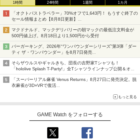
1時間
24時間
1週間
1カ月
「オクトパストラベラー」70%オフで1,643円！ もうすぐ終了の
セール情報まとめ【8月8日更新】
ニンテンドーeショップでは「大神 絶景版」が67%オフで990円
マクドナルド、マックデリバリーの朝マックの最低注文料金が
500円値上げ。8月18日より1,500円から受付
バーガーキング、2026年“ワンパウンダーシリーズ”第3弾「ダー
ティ ザ・ワンパウンダー」を8月7日発売
「特製ガーリックマヨソース」を使用した超大型チーズバーガー
そらザウルスやギャルきち、団長の吉野家Tシャツも！
「hololive Splash T-Party!」全Tシャツラインナップ公開＆オン
ライン販売開始
「スーパーリアル麻雀 Venus Returns」8月27日に発売決定。脱
衣麻雀が3D×VRで復活
発売から2週間は20%オフになるセールが実施
もっと見る
GAME Watch をフォローする