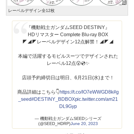
レーベルデザイン全12枚
『機動戦士ガンダムSEED DESTINY』
HDリマスター Complete Blu-ray BOX
◤◢◤レーベルデザイン12点解禁！◢◤◢
本編で活躍するモビルスーツでデザインされた
レーベル12点😲💿✨
店頭予約締切日は明日、6月21日(水)まで！
商品詳細はこちら👇
https://t.co/IO7eWWGD8k
#g
_seed
#DESTINY_BDBOX
pic.twitter.com/am21
DL9Gyp
— 機動戦士ガンダムSEEDシリーズ
(@SEED_HDRP)
June 20, 2023