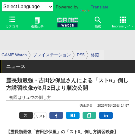
Powered by
Translate
カテゴリ
過去記事
検索
Impressサイト
GAME Watch
プレイステーション
PS5
格闘
ニュース
霊長類最強・吉田沙保里さんによる「スト6」倒し
方講習映像が6月2日より順次公開
初回はリュウの倒し方
徳永浩貴
2023年5月26日 14:57
リスト
【霊長類最強「吉田沙保里」の「スト6」倒し方講習映像】