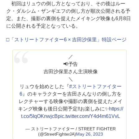
初回はリュウの倒し方となっており、その後はルー
ク・ダルシム・ザンギエフの倒し方が順次公開される予
定。また、撮影の裏側を捉えたメイキング映像も6月8日
に公開される予定となっている。
□「ストリートファイター6 × 吉田沙保里」特設ページ
／
📢予告
吉田沙保里さん主演映像
＼
リュウを始めとした『
#ストリートファイター
6
』のキャラクターを吉田さんなりの倒し方を
レクチャーする映像や撮影の裏側を捉えたメイ
キング映像も後日公開予定‼お楽しみに✨
https://
t.co/5IqOKnwjcB
pic.twitter.com/Y4d4m61VvL
— ストリートファイター / STREET FIGHTER
(@StreetFighterJA)
May 26, 2023