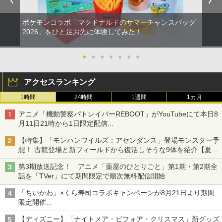
ポケモンコラボ「マクドナルドのサマーチャンスバッグ
2026」をひと足お先に体験してみた！
●
●
●
●
●
●
●
アクセスランキング
1時間
24時間
1週間
1カ月
アニメ「機動警察パトレイバーREBOOT」がYouTubeにて本日8
月11日21時から1日限定配信
8月14日にはU-NEXTで限定配信
【特集】「モンハンワイルズ：アセンダンス」登場モンスター予
想！ 古龍登場と新フィールドから復活しそうな9体を紹介【夏休
み特集2026】
第3期放送記念！ アニメ「薬屋のひとりごと」第1期・第2期全
話を「TVer」にて期間限定で順次無料配信開始
「ちいかわ」×くら寿司コラボキャンペーンが8月21日より期間
限定開催
オリジナルの湯呑みや寿司皿が景品に登場！
【ディズニー】「ナイトメア・ビフォア・クリスマス」新グッズ