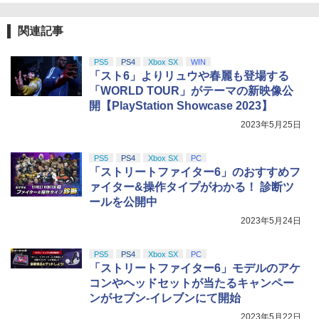
関連記事
PS5
PS4
Xbox SX
WIN
「スト6」よりリュウや春麗も登場する
「WORLD TOUR」がテーマの新映像公
開【PlayStation Showcase 2023】
2023年5月25日
PS5
PS4
Xbox SX
PC
「ストリートファイター6」のおすすめフ
ァイター&操作タイプがわかる！ 診断ツ
ールを公開中
2023年5月24日
PS5
PS4
Xbox SX
PC
「ストリートファイター6」モデルのアケ
コンやヘッドセットが当たるキャンペー
ンがセブン-イレブンにて開始
2023年5月22日