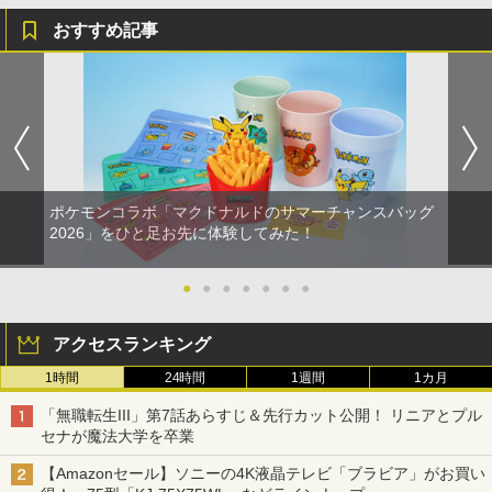
おすすめ記事
ポケモンコラボ「マクドナルドのサマーチャンスバッグ
2026」をひと足お先に体験してみた！
●
●
●
●
●
●
●
アクセスランキング
1時間
24時間
1週間
1カ月
「無職転生III」第7話あらすじ＆先行カット公開！ リニアとプル
セナが魔法大学を卒業
【Amazonセール】ソニーの4K液晶テレビ「ブラビア」がお買い