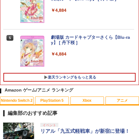
ゼルダの伝説 ティアーズ オブ ザ キン
4
￥3,600
グダム Nintendo Switch 2 Edition
￥4,884
￥7,893
【中古】龍が如く 極3 ／ 龍が如く3外伝
4
Dark Tiesソフト:プレイステーション5
劇場版 カードキャプターさくら【Blu-ra
5
ソフト／アクション・ゲーム
y】 [ 丹下桜 ]
【楽天ブックス限定特典】スーパーマリ
5
オブラザーズ ワンダー Nintendo Switc
￥4,150
￥4,884
h 2 Edition ＋ みんなでリンリンパーク
(「スーパーマリオ」ステッカー2種)
￥7,577
【特典】SILENT HILL: Townfall(【早期
5
楽天ランキングをもっと見る
購入封入特典】DLCチラシ)
Amazon ゲーム/アニメ ランキング
￥6,507
Nintendo Switch 2
PlayStation 5
Xbox
アニメ
編集部のおすすめ記事
スプラトゥーン レイダース|オンライン
PlayStation 5 デジタル・エディション
【純正品】Xbox ワイヤレス コントロー
劇場版「鬼滅の刃」無限城編 第一章 猗
イベント
1
1
1
1
コード版
日本語専用 Console Language: Japan
ラー + USB-C® ケーブル
窩座再来 通常版 [Blu-ray]
リアル「九五式軽戦車」が新宿に登場！
ese only (CFI-2200B01)