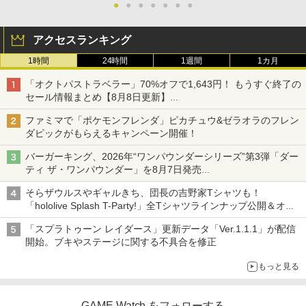
●
●
●
●
●
●
●
アクセスランキング
1時間
24時間
1週間
1カ月
「オクトパストラベラー」70%オフで1,643円！ もうすぐ終了の
セール情報まとめ【8月8日更新】
ニンテンドーeショップでは「大神 絶景版」が67%オフで990円
ファミマで「ポケモンフレンダ」ピカチュウ&ゼラオラのフレン
ダピックがもらえるキャンペーン開催！
バーガーキング、2026年“ワンパウンダーシリーズ”第3弾「ダー
ティ ザ・ワンパウンダー」を8月7日発売
「特製ガーリックマヨソース」を使用した超大型チーズバーガー
そらザウルスやギャルきち、団長の吉野家Tシャツも！
「hololive Splash T-Party!」全Tシャツラインナップ公開＆オン
ライン販売開始
「スプラトゥーン レイダース」更新データ「Ver.1.1.1」が配信
開始。ブキやステージに関する不具合を修正
もっと見る
GAME Watch をフォローする