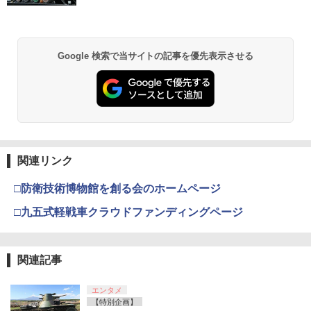
￥5,832
￥8,300
￥3,982
￥55,000
Google 検索で当サイトの記事を優先表示させる
【純正品】Xbox ワイヤレス コントロー
2
スプラトゥーン レイダース -Switch2
劇場版「鬼滅の刃」無限城編 第一章 猗
Beast of Reincarnation -PS5 【特典】
ラー (ロボット ホワイト)
2
2
2
窩座再来 通常版 [DVD]
プロダクトコード 封入
￥6,446
￥7,681
￥3,523
￥7,286
【純正品】Xbox ワイヤレス コントロー
3
ラー (カーボンブラック)
関連リンク
Nintendo Switch 2(日本語・国内専用)
【Amazon.co.jp限定】劇場版モノノ怪
【純正品】ディスクドライブ(CFI-ZDD1
3
3
3
第三章 蛇神 (Amazon.co.jp限定オリジ
J) PlayStation 5
￥8,020
□防衛技術博物館を創る会のホームページ
ナル三方背収納ケース付きコレクション)
￥55,491
(オリジナル特典:オリジナル巾着＋メー
￥11,980
□九五式軽戦車クラウドファンディングページ
カー特典:【坤と離】二振りの剣、十翼よ
り来たる！スタジオ描き下ろしイラスト
【純正品】Xbox 充電式バッテリー + US
4
ボード付) [Blu-ray]
B-C ケーブル
【純正品】DualSense ワイヤレスコン
ニンテンドープリペイド番号 9000円|オ
4
4
関連記事
￥10,780
トローラー ミッドナイト ブラック(CFI-
ンラインコード版
￥2,618
ZCT2J01)
エンタメ
￥9,000
￥10,737
【特別企画】