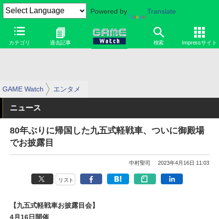
Powered by
Translate
カテゴリ
過去記事
検索
Impressサイト
GAME Watch
エンタメ
ニュース
80年ぶりに帰国した九五式軽戦車、ついに御殿場
でお披露目
中村聖司
2023年4月16日 11:03
リスト
【九五式軽戦車お披露目会】
4月16日開催