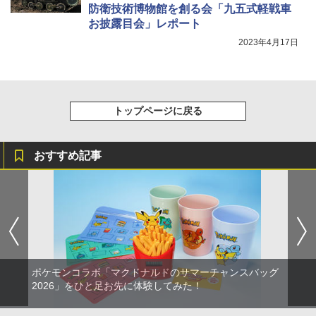
劇場版「鬼滅の刃」無限城編 第一章 猗
4
防衛技術博物館を創る会「九五式軽戦車
窩座再来 完全生産限定版 [Blu-ray]
【国内正規品】Thrustmaster スラスト
5
お披露目会」レポート
マスター TH8S シフター - PC、PS4、P
ニンテンドープリペイド番号 5000円|オ
5
￥8,698
【純正品】DualSense ワイヤレスコン
S5、PS5 Pro、Xbox One、Xbox Serie
2023年4月17日
ンラインコード版
5
トローラー(CFI-ZCT2J)
s X|S 対応の高精度 H パターン シフター
￥5,000
￥10,737
￥14,141
【Amazon.co.jp限定】劇場版モノノ怪
5
トップページに戻る
第三章 蛇神 (オリジナル特典:オリジナル
巾着＋メーカー特典:【坤と離】二振りの
剣、十翼より来たる！スタジオ描き下ろ
しイラストボード付) [DVD]
おすすめ記事
￥8,800
ポケモンコラボ「マクドナルドのサマーチャンスバッグ
2026」をひと足お先に体験してみた！