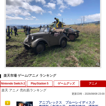
楽天市場 ゲーム/アニメ ランキング
Nintendo Switch 2
PlayStation 5
ゲームグッズ
アニメ
楽天 アニメ 売れ筋ランキング
更新日時：2026/08/08 23:00
【特典】ファイナルファンタジー レゾナ
PRO FREAK V2 Cheeky (通常版) モデ
アニプレックス ブルーレイディスク
1
1
1