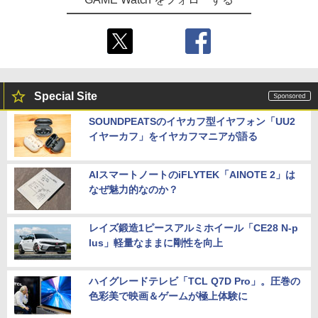
Special Site
SOUNDPEATSのイヤカフ型イヤフォン「UU2
イヤーカフ」をイヤカフマニアが語る
AIスマートノートのiFLYTEK「AINOTE 2」は
なぜ魅力的なのか？
レイズ鍛造1ピースアルミホイール「CE28 N-p
lus」軽量なままに剛性を向上
ハイグレードテレビ「TCL Q7D Pro」。圧巻の
色彩美で映画＆ゲームが極上体験に