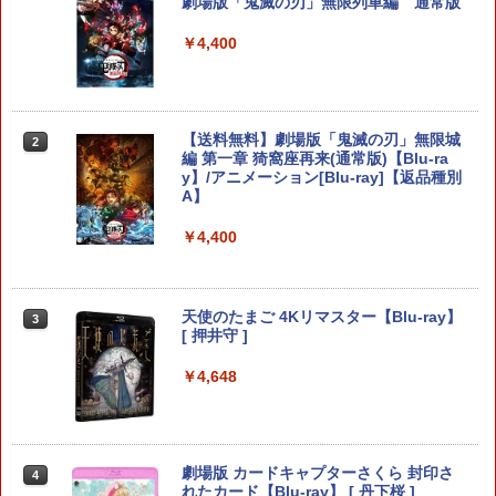
ンス Switch2版(【初回封入特典】魔導
ル プロフリーク PS5 PS4 NS proチーキ
劇場版「鬼滅の刃」無限列車編 通常版
船＆かけだし騎士の応援パック・かけだ
ー 凹型 FPS 無段階高さ調節 profreek バ
し騎士のスタートダッシュパック)
ージョン2 PS4 PS5 nintendo switch プ
￥4,400
ロコン対応【定形外郵便のみ送料無料】
Playstation 5特許取得済み日本製しまリ
￥6,910
ス堂
￥1,999
【送料無料】劇場版「鬼滅の刃」無限城
2
編 第一章 猗窩座再来(通常版)【Blu-ra
【特典】僕のヒーローアカデミア All's J
2
y】/アニメーション[Blu-ray]【返品種別
ustice(【早期購入封入特典】DLコード)
A】
送料無料Battlefield™ 6（バトルフィー
￥7,128
2
ルド6） 【予約特典】DLC「トゥームス
￥4,400
トーンパック」 同梱 オリジナルBOX入
り ＆ 記念カード & LEDライト 同梱 - PS
5 B0FKN6ZL1H
【特典あり楽天1位】Switch2 ケース キ
天使のたまご 4Kリマスター【Blu-ray】
3
3
￥3,280
ャリングケース ハードケース EVAハー
[ 押井守 ]
ドシェル 10ゲームカードスロット switc
h2 収納 Joy-Con収納対応 Nintendo Sw
￥4,648
itch2専用 撥水 ブラック/ホワイト
【ポイント5倍】PS5 Slim スタンド 新型
3
縦置き 冷却ファン スタンド 冷却パッド
￥2,000
縦置き 垂直 充電器 USB 静音 リモコン
収納 充電LEDランプ 充電指示ランプ付
劇場版 カードキャプターさくら 封印さ
4
滑り止め 冷却台 2台同時充電
れたカード【Blu-ray】 [ 丹下桜 ]