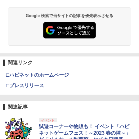
【純正品】Xbox ワイヤレス コントロー
2
スプラトゥーン レイダース -Switch2
劇場版「鬼滅の刃」無限城編 第一章 猗
Beast of Reincarnation -PS5 【特典】
ラー (ロボット ホワイト)
2
2
2
Google 検索で当サイトの記事を優先表示させる
窩座再来 通常版 [DVD]
プロダクトコード 封入
￥6,449
￥7,681
￥3,523
￥7,286
【純正品】Xbox ワイヤレス コントロー
3
ラー (カーボンブラック)
Nintendo Switch 2(日本語・国内専用)
【Amazon.co.jp限定】劇場版モノノ怪
【純正品】ディスクドライブ(CFI-ZDD1
3
3
3
第三章 蛇神 (Amazon.co.jp限定オリジ
J) PlayStation 5
関連リンク
￥8,020
ナル三方背収納ケース付きコレクション)
￥56,068
(オリジナル特典:オリジナル巾着＋メー
￥11,849
□ハピネットのホームページ
カー特典:【坤と離】二振りの剣、十翼よ
り来たる！スタジオ描き下ろしイラスト
□プレスリリース
【純正品】Xbox 充電式バッテリー + US
4
ボード付) [Blu-ray]
B-C ケーブル
【純正品】DualSense ワイヤレスコン
ニンテンドープリペイド番号 9000円|オ
4
4
￥10,780
トローラー ミッドナイト ブラック(CFI-
ンラインコード版
￥2,618
ZCT2J01)
関連記事
￥9,000
￥10,737
イベント
劇場版「鬼滅の刃」無限城編 第一章 猗
4
試遊コーナーや物販も！ イベント「ハピ
窩座再来 完全生産限定版 [Blu-ray]
【国内正規品】Thrustmaster スラスト
5
ネットゲームフェス！～2023 春の陣～」
マスター TH8S シフター - PC、PS4、P
ニンテンドープリペイド番号 5000円|オ
5
￥8,698