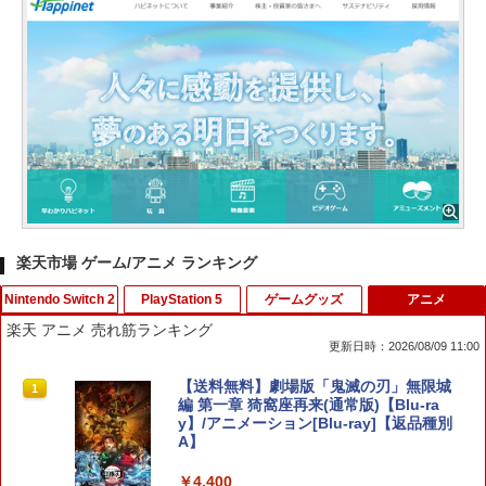
楽天市場 ゲーム/アニメ ランキング
Nintendo Switch 2
PlayStation 5
ゲームグッズ
アニメ
楽天 アニメ 売れ筋ランキング
更新日時：2026/08/09 11:00
任天堂 【Switch2】ゼルダの伝説 ブレス
【SONYライセンス商品】DualSenseR
【中古】戦国BASARA2 英雄外伝 ダブル
【送料無料】劇場版「鬼滅の刃」無限城
1
1
1
1
オブ ザ ワイルド Nintendo Switch 2 Ed
ワイヤレスコントローラー専用 USB-Cto
パック Best Price! - Wii
編 第一章 猗窩座再来(通常版)【Blu-ra
ition [NXS-P-AAAAH NSW2 ゼルダノデ
C充電ケーブル【Playstation5対応】
y】/アニメーション[Blu-ray]【返品種別
ンセツ ブレス オブ ザ ワイルド]
A】
￥350
￥2,007
￥7,710
￥4,400