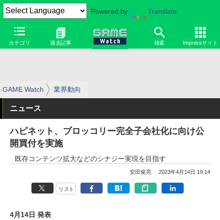
Powered by
Translate
カテゴリ
過去記事
検索
Impressサイト
GAME Watch
業界動向
ニュース
ハピネット、ブロッコリー完全子会社化に向け公
開買付を実施
既存コンテンツ拡大などのシナジー実現を目指す
安田俊亮
2023年4月14日 19:14
リスト
4月14日 発表