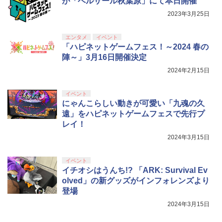
が「ベルサール秋葉原」にて本日開催
【純正品】DualSense ワイヤレスコン
S5、PS5 Pro、Xbox One、Xbox Serie
ンラインコード版
5
トローラー(CFI-ZCT2J)
s X|S 対応の高精度 H パターン シフター
2023年3月25日
￥5,000
￥10,737
￥14,141
エンタメ
イベント
『映画 ラブライブ！蓮ノ空女学院スクー
5
「ハピネットゲームフェス！～2024 春の
ルアイドルクラブ Bloom Garden Part
陣～」3月16日開催決定
y』Blu-ray（特装限定版）
2024年2月15日
￥8,589
イベント
にゃんこらしい動きが可愛い「九魂の久
遠」をハピネットゲームフェスで先行プ
レイ！
2024年3月15日
イベント
イチオシはうんち!? 「ARK: Survival Ev
olved」の新グッズがインフォレンズより
登場
2024年3月15日