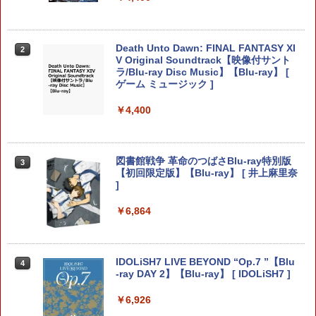
※当店在庫僅少、次回納期未定 任天堂
【中古】 クアリー 〜悪夢のサマーキャ
2
2
どうぶつの森amiiboカード 第4弾 1パッ
ドンキーコング バナンザ [Nintendo Swi
ンプ／PS5
Death Unto Dawn: FINAL FANTASY XI
2
2
ク（3枚入り） 【銀行振込不可】
tch 2 専用][ラッピング不可] R-LOGI
V Original Soundtrack【映像付サント
ラ/Blu-ray Disc Music】【Blu-ray】 [
￥2,783
ゲーム ミュージック ]
￥330
￥7,849
￥4,400
【特典】テイルズ オブ エターニア リマ
※当店在庫僅少、次回納期未定 任天堂
3
3
コナミデジタルエンタテインメント 【S
スター PS5版(【早期購入特典】超冒険
どうぶつの森amiiboカード 第3弾 1パッ
3
witch2】桃太郎電鉄2 〜あなたの町も き
お役立ちセット)
ク（3枚入り） 【銀行振込不可】
図書館戦争 革命のつばさBlu-ray特別版
3
っとある〜 Nintendo Switch 2 Edition
【初回限定版】【Blu-ray】 [ 井上麻里奈
東日本編＋西日本編 [KDEMOMO2 NSW
]
￥3,484
￥330
2 モモタロウデンテツ2]
￥6,864
￥7,890
【中古】ドラゴンクエストX 目覚めし五
※当店在庫僅少、次回納期未定 任天堂
4
4
つの種族 オフラインソフト:プレイステ
どうぶつの森amiiboカード 第2弾 1パッ
ーション5ソフト／ロールプレイング・
ク（3枚入り） 【銀行振込不可】
IDOLiSH7 LIVE BEYOND “Op.7 ”【Blu
4
amiibo すりみ連合セット[フウカ【レイ
ゲーム
-ray DAY 2】【Blu-ray】 [ IDOLiSH7 ]
4
ダース】/ウツホ【レイダース】/マンタ
￥330
ロー【レイダース】]（スプラトゥーンシ
￥3,780
￥6,926
リーズ）