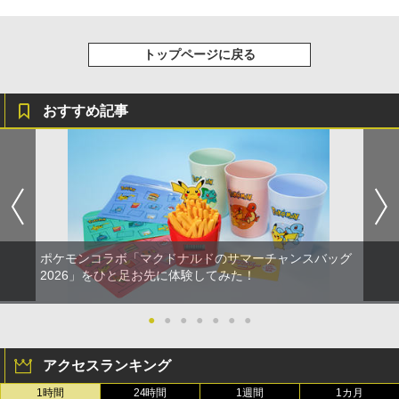
トップページに戻る
おすすめ記事
ポケモンコラボ「マクドナルドのサマーチャンスバッグ
2026」をひと足お先に体験してみた！
●
●
●
●
●
●
●
アクセスランキング
1時間
24時間
1週間
1カ月