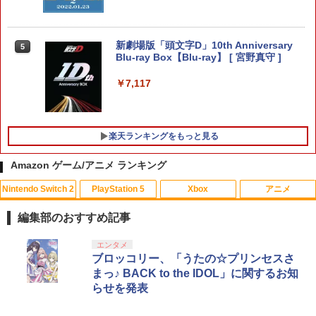
￥8,137
※当店在庫僅少、次回納期未定 任天堂
5
STRASSE キャスター8個セット レーシ
どうぶつの森amiiboカード 第1弾 1パッ
5
ングコックピット[RCZ01/RCZ02]に取付
ク（3枚入り） 【銀行振込不可】
新劇場版「頭文字D」10th Anniversary
5
可 ストッパー付き 固定 移動 ハンコン設
Blu-ray Box【Blu-ray】 [ 宮野真守 ]
【楽天ブックス限定特典+特典】空の軌
置台 [コクピット レースゲーム]
￥330
5
跡 the 2nd Nintendo Switch 2 Edition
￥7,117
(アクリルスタンド2個セット+DLCチラ
￥5,280
シ：NEOブレイサー・アガット+【早期
購入外付特典】DLCチラシ)
楽天ランキングをもっと見る
￥8,950
Amazon ゲーム/アニメ ランキング
Nintendo Switch 2
PlayStation 5
Xbox
アニメ
編集部のおすすめ記事
スプラトゥーン レイダース|オンライン
PlayStation 5 デジタル・エディション
【純正品】Xbox ワイヤレス コントロー
劇場版「鬼滅の刃」無限城編 第一章 猗
エンタメ
1
1
1
1
コード版
日本語専用 Console Language: Japan
ラー + USB-C® ケーブル
窩座再来 通常版 [Blu-ray]
ブロッコリー、「うたの☆プリンセスさ
ese only (CFI-2200B01)
まっ♪ BACK to the IDOL」に関するお知
￥5,832
￥8,300
￥3,982
らせを発表
￥55,000