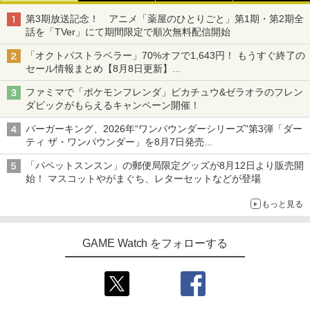
第3期放送記念！ アニメ「薬屋のひとりごと」第1期・第2期全
話を「TVer」にて期間限定で順次無料配信開始
「オクトパストラベラー」70%オフで1,643円！ もうすぐ終了の
セール情報まとめ【8月8日更新】
ニンテンドーeショップでは「大神 絶景版」が67%オフで990円
ファミマで「ポケモンフレンダ」ピカチュウ&ゼラオラのフレン
ダピックがもらえるキャンペーン開催！
バーガーキング、2026年“ワンパウンダーシリーズ”第3弾「ダー
ティ ザ・ワンパウンダー」を8月7日発売
「特製ガーリックマヨソース」を使用した超大型チーズバーガー
「パペットスンスン」の郵便局限定グッズが8月12日より販売開
始！ マスコットやがまぐち、レターセットなどが登場
もっと見る
GAME Watch をフォローする