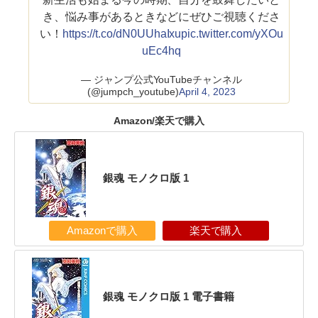
き、悩み事があるときなどにぜひご視聴くださ
い！
https://t.co/dN0UUhaIxu
pic.twitter.com/yXOu
uEc4hq
— ジャンプ公式YouTubeチャンネル
(@jumpch_youtube)
April 4, 2023
Amazon/楽天で購入
銀魂 モノクロ版 1
Amazonで購入
楽天で購入
銀魂 モノクロ版 1 電子書籍