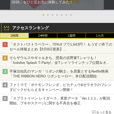
2026」をひと足お先に体験してみた！
●
●
●
●
●
●
●
アクセスランキング
1時間
24時間
1週間
1カ月
「オクトパストラベラー」70%オフで1,643円！ もうすぐ終了の
セール情報まとめ【8月8日更新】
ニンテンドーeショップでは「大神 絶景版」が67%オフで990円
そらザウルスやギャルきち、団長の吉野家Tシャツも！
「hololive Splash T-Party!」全Tシャツラインナップ公開＆オン
ライン販売開始
手塚治虫氏のマンガ「リボンの騎士」を原案とするNetflix映画
「THE RIBBON HERO リボンヒーロー」本日配信開始
ファミマで「ポケモンフレンダ」ピカチュウ&ゼラオラのフレン
ダピックがもらえるキャンペーン開催！
「スプラトゥーン レイダース」更新データ「Ver.1.1.1」が配信
開始。ブキやステージに関する不具合を修正
もっと見る