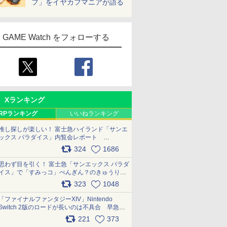
フ」をイヤカフマニアが語る
GAME Watch をフォローする
Xランキング
RPランキング
いいねランキング
推し探しが楽しい！ 富士急ハイランド「サンエ
ックス パラダイス」内覧会レポート
pic.x.com/p718c0QB0k
324
1686
思わず目を引く！ 富士急「サンエックス パラダ
イス」で「すみっコ」ぺんぎん？のきゅうりド
ッグを食べてみた イラストそのままのメニュ
323
1048
ー化に挑戦。これが意外にもおいしい
pic.x.com/Kgl04hZaeg
「ファイナルファンタジーXIV」Nintendo
Switch 2版のロードが長いのは不具合 早急に
アップデートできるよう対応中
221
373
pic.x.com/s9S3nRCAGa