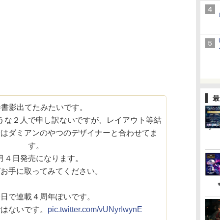
最
巻書影出てたみたいです。
うな２人で申し訳ないですが、レイアウト等結
子はダミアンのやつのデザイナーと合わせてま
す。
月４日発売になります。
ばお手に取ってみてください。
今日で連載４周年ぽいです。
ではないです。
pic.twitter.com/vUNyrIwynE