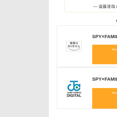
— 遠藤達哉 (@
SPY×FAMIL
Am
SPY×FAMI
Am