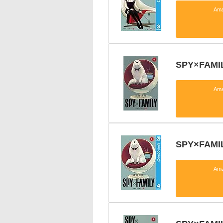
Am
SPY×FAMIL
Am
SPY×FAM
Am