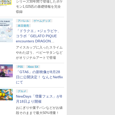
シリーズ30年間で登場したポケ
モン1,025匹の基礎情報を完全
収録
アパレル
ゲームグッズ
本日発売
「ドラクエ」×ジェラピケ、
コラボ「GELATO PIQUE
encounters DRAGON
QUEST」第2弾が本日発売
アイスカップに入ったスライム
やわたぼう、ベビーサタンなど
がオリジナルアートで登場
PS5
Xbox SX
「GTA6」の新映像が8月28
日に公開決定！ なんとNetflix
にて
グルメ
NewDays「増量フェス」が8
月18日より開催
おにぎりや菓子パンなどがお値
段そのままで最大50%増量！