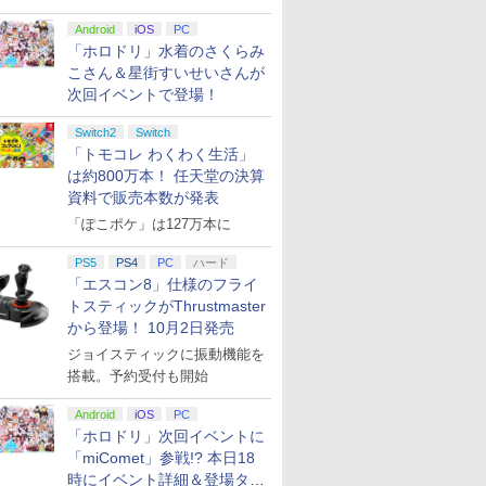
Android
iOS
PC
「ホロドリ」水着のさくらみ
こさん＆星街すいせいさんが
次回イベントで登場！
Switch2
Switch
「トモコレ わくわく生活」
は約800万本！ 任天堂の決算
資料で販売本数が発表
「ぽこポケ」は127万本に
PS5
PS4
PC
ハード
「エスコン8」仕様のフライ
トスティックがThrustmaster
から登場！ 10月2日発売
ジョイスティックに振動機能を
搭載。予約受付も開始
Android
iOS
PC
「ホロドリ」次回イベントに
「miComet」参戦!? 本日18
時にイベント詳細＆登場タレ