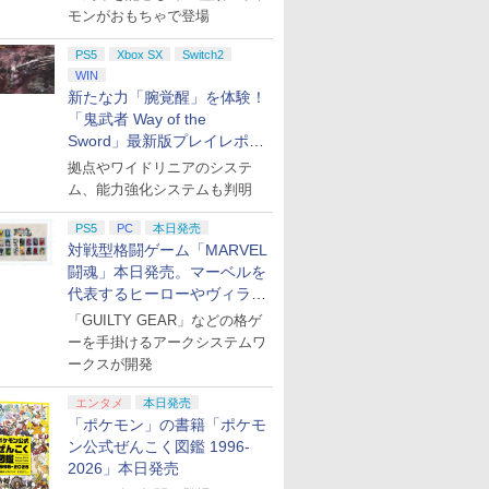
モンがおもちゃで登場
PS5
Xbox SX
Switch2
WIN
新たな力「腕覚醒」を体験！
「鬼武者 Way of the
Sword」最新版プレイレポー
ト
拠点やワイドリニアのシステ
ム、能力強化システムも判明
PS5
PC
本日発売
対戦型格闘ゲーム「MARVEL
闘魂」本日発売。マーベルを
代表するヒーローやヴィラン
たちが登場
「GUILTY GEAR」などの格ゲ
ーを手掛けるアークシステムワ
ークスが開発
エンタメ
本日発売
「ポケモン」の書籍「ポケモ
ン公式ぜんこく図鑑 1996-
2026」本日発売