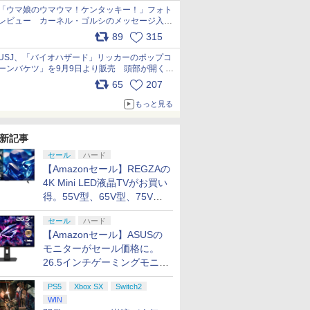
「ウマ娘のウマウマ！ケンタッキー！」フォト
レビュー カーネル・ゴルシのメッセージ入り
パッケージや描き下ろしトレカなどが登場
89
315
pic.x.com/PjnkR9vkXl
USJ、「バイオハザード」リッカーのポップコ
ーンバケツ」を9月9日より販売 頭部が開く仕
組み。味は恐怖を堪のう「味噌フレーバー」
65
207
pic.x.com/81MuXGahVM
もっと見る
新記事
セール
ハード
【Amazonセール】REGZAの
4K Mini LED液晶TVがお買い
得。55V型、65V型、75V型
の2026年モデルがラインナ
セール
ハード
ップ
【Amazonセール】ASUSの
モニターがセール価格に。
26.5インチゲーミングモニタ
ー「ROG Strix OLED
PS5
Xbox SX
Switch2
XG27ACDMS」限定モデルも
WIN
お買い得