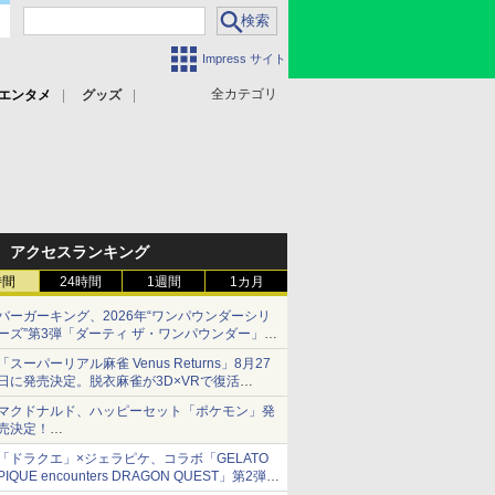
Impress サイト
全カテゴリ
エンタメ
グッズ
アクセスランキング
時間
24時間
1週間
1カ月
バーガーキング、2026年“ワンパウンダーシリ
ーズ”第3弾「ダーティ ザ・ワンパウンダー」を
8月7日発売
「スーパーリアル麻雀 Venus Returns」8月27
「特製ガーリックマヨソース」を使用した超大
日に発売決定。脱衣麻雀が3D×VRで復活
型チーズバーガー
発売から2週間は20%オフになるセールが実施
マクドナルド、ハッピーセット「ポケモン」発
売決定！
ポケモン30周年記念で30匹が大集合
「ドラクエ」×ジェラピケ、コラボ「GELATO
PIQUE encounters DRAGON QUEST」第2弾が
本日発売