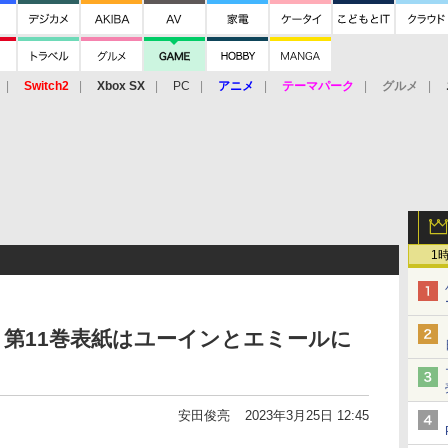
Switch2
Xbox SX
PC
アニメ
テーマパーク
グルメ
 Vita
3DS
アーケード
VR
1
Y」、第11巻表紙はユーインとエミールに
安田俊亮
2023年3月25日 12:45