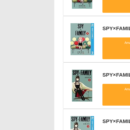
SPY×FAM
Am
SPY×FAMIL
Am
SPY×FAM