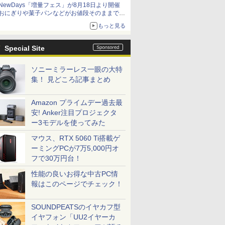
NewDays「増量フェス」が8月18日より開催
アイスカップに入ったスライムやわたぼう、ベ
おにぎりや菓子パンなどがお値段そのままで最
ビーサタンなどがオリジナルアートで登場
大50%増量！
もっと見る
Special Site
ソニーミラーレス一眼の大特
集！ 見どころ記事まとめ
Amazon プライムデー過去最
安! Anker注目プロジェクタ
ー3モデルを使ってみた
マウス、RTX 5060 Ti搭載ゲ
ーミングPCが7万5,000円オ
フで30万円台！
性能の良いお得な中古PC情
報はこのページでチェック！
SOUNDPEATSのイヤカフ型
イヤフォン「UU2イヤーカ