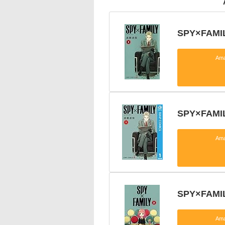
SPY×FAMIL
Am
SPY×FAM
Am
SPY×FAMIL
Am