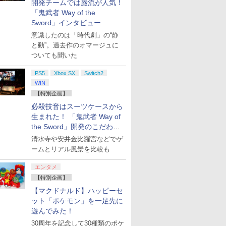
開発チームでは巌流が人気！
「鬼武者 Way of the
Sword」インタビュー
意識したのは「時代劇」の“静
と動”。過去作のオマージュに
ついても聞いた
PS5
Xbox SX
Switch2
WIN
【特別企画】
必殺技音はスーツケースから
生まれた！ 「鬼武者 Way of
the Sword」開発のこだわり
を目撃！
清水寺や安井金比羅宮などでゲ
ームとリアル風景を比較も
エンタメ
【特別企画】
【マクドナルド】ハッピーセ
ット「ポケモン」を一足先に
遊んでみた！
30周年を記念して30種類のポケ