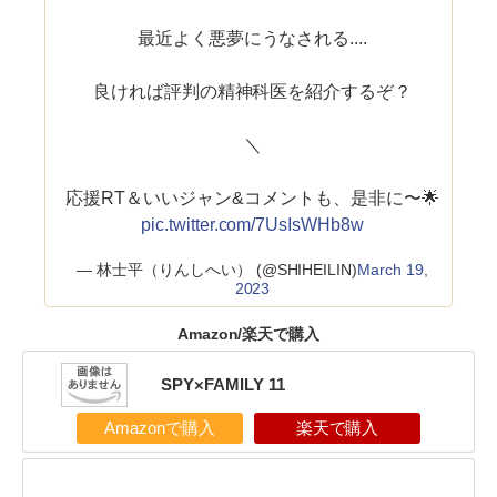
最近よく悪夢にうなされる....
良ければ評判の精神科医を紹介するぞ？
＼
応援RT＆いいジャン&コメントも、是非に〜🌟
pic.twitter.com/7UsIsWHb8w
— 林士平（りんしへい） (@SHIHEILIN)
March 19,
2023
Amazon/楽天で購入
SPY×FAMILY 11
Amazonで購入
楽天で購入