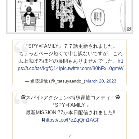
『SPY×FAMILY』７７話更新されました。
ちょっとページ短くて申し訳ないですが、これ
以上広げるほどの展開もありませんでした。
htt
ps://t.co/taVkgfQ14I
pic.twitter.com/80hFxL0gmW
— 遠藤達哉 (@_tatsuyaendo_)
March 20, 2023
🕵️スパイ×アクション×特殊家族コメディ！🕵️
『SPY×FAMILY 』
最新MISSION:77が本日配信されました‼️
⬇️
https://t.co/PeZqQm1AGF
／