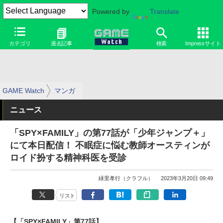
Powered by
Translate
カテゴリ
過去記事
検索
Impressサイト
GAME Watch
マンガ
ニュース
「SPY×FAMILY」の第77話が「少年ジャンプ＋」
にて本日配信！ 不眠症に悩む教師オースティンが
ロイド扮する精神科医を受診
緑里孝行（クラフル）
2023年3月20日 09:49
リスト
【「SPY×FAMILY」第77話】