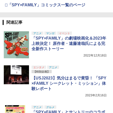
□「SPY×FAMILY」コミックス一覧のページ
関連記事
アニメ
マンガ
イベント
「SPY×FAMILY」の劇場映画化＆2023年
上映決定！ 原作者・遠藤達哉氏による完
全新作ストーリー
2022年12月18日
エンタメ
アニメ
【特別企画】
【USJ2023】気分はまるで黄昏！ 「SPY
×FAMILY シークレット・ミッション」体
験レポート
2023年2月16日
アニメ
グルメ
「SPY×FAMILY」とサントリーのコラボ