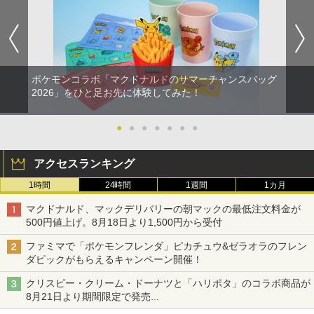
ポケモンコラボ「マクドナルドのサマーチャンスバッグ
2026」をひと足お先に体験してみた！
●
●
●
●
●
●
●
アクセスランキング
1時間
24時間
1週間
1カ月
マクドナルド、マックデリバリーの朝マックの最低注文料金が
500円値上げ。8月18日より1,500円から受付
ファミマで「ポケモンフレンダ」ピカチュウ&ゼラオラのフレン
ダピックがもらえるキャンペーン開催！
クリスピー・クリーム・ドーナツと「ハリポタ」のコラボ商品が
8月21日より期間限定で発売
組分け帽子ドーナツなど見た目も楽しい商品が登場