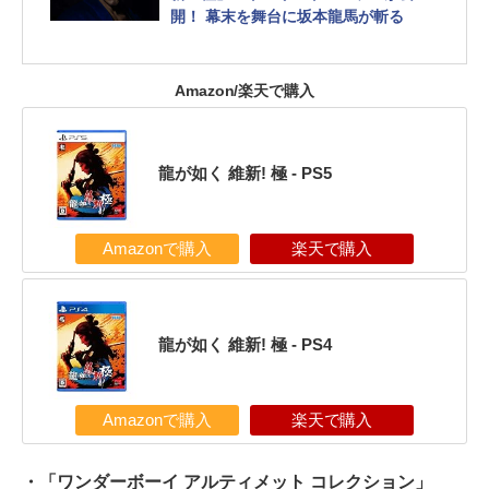
開！ 幕末を舞台に坂本龍馬が斬る
Amazon/楽天で購入
龍が如く 維新! 極 - PS5
Amazonで購入
楽天で購入
龍が如く 維新! 極 - PS4
Amazonで購入
楽天で購入
・「ワンダーボーイ アルティメット コレクション」