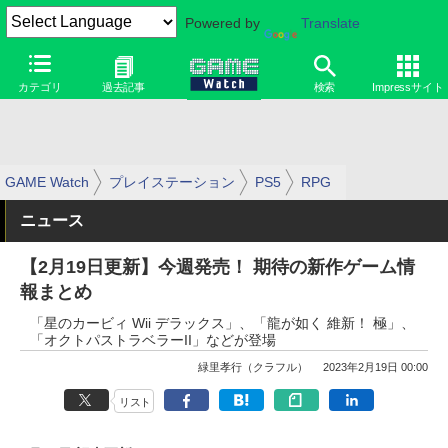
Powered by
Translate
カテゴリ
過去記事
検索
Impressサイト
GAME Watch
プレイステーション
PS5
RPG
ニュース
【2月19日更新】今週発売！ 期待の新作ゲーム情
報まとめ
「星のカービィ Wii デラックス」、「龍が如く 維新！ 極」、
「オクトパストラベラーII」などが登場
緑里孝行（クラフル）
2023年2月19日 00:00
リスト