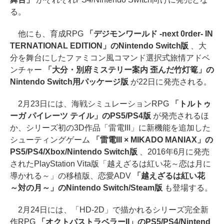
る。
他にも、育成RPG
「デジモンワールド -next 0rder- IN
TERNATIONAL EDITION」のNintendo Switch版
、大
分を舞台にしたファミコン風コマンド選択式旅情アドベ
ンチャー
「大分・別府ミステリー案内 歪んだ竹灯篭」の
Nintendo Switch用パッケージ版
が22日に発売される。
2月23日には、海戦シミュレーションRPG
「トルトゥ
ーガ パイレーツ テイル」のPS5/PS4版
が発売されるほ
か、シリーズ初の3D作品「雷電III」に新機能を追加した
シューティングゲーム
「雷電III × MIKADO MANIAX」の
PS5/PS4/Xbox/Nintendo Switch版
、2016年6月に発売
されたPlayStation Vita版「越えざるは紅い花～恋は月に
導かれる～」の移植版、恋愛ADV
「越えざるは紅い花
～対の月～」のNintendo Switch/Steam版
も登場する。
2月24日には、「HD-2D」で描かれるシリーズ完全新
作RPG
「オクトパストラベラーII」のPS5/PS4/Nintend