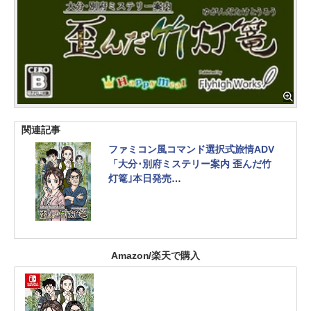
関連記事
ファミコン風コマンド選択式旅情ADV
「大分･別府ミステリー案内 歪んだ竹
灯篭｣本日発売
キャラクターデザインは荒井清和氏
Amazon/楽天で購入