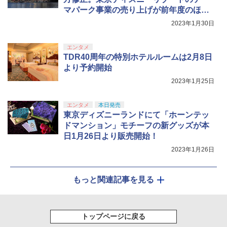
巾着＋メーカー特典:【坤と離】二振りの
マパーク事業の売り上げが前年度のほぼ
剣、十翼より来たる！スタジオ描き下ろ
しイラストボード付) [DVD]
倍に
2023年1月30日
￥8,800
エンタメ
TDR40周年の特別ホテルルームは2月8日
より予約開始
2023年1月25日
エンタメ
本日発売
東京ディズニーランドにて「ホーンテッ
ドマンション」モチーフの新グッズが本
日1月26日より販売開始！
2023年1月26日
もっと関連記事を見る
トップページに戻る