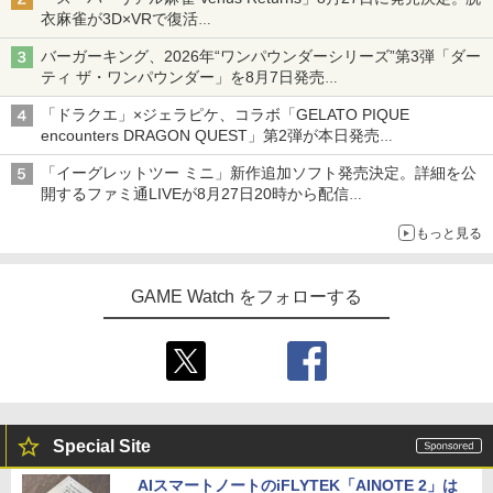
衣麻雀が3D×VRで復活
発売から2週間は20%オフになるセールが実施
バーガーキング、2026年“ワンパウンダーシリーズ”第3弾「ダー
ティ ザ・ワンパウンダー」を8月7日発売
「特製ガーリックマヨソース」を使用した超大型チーズバーガー
「ドラクエ」×ジェラピケ、コラボ「GELATO PIQUE
encounters DRAGON QUEST」第2弾が本日発売
アイスカップに入ったスライムやわたぼう、ベビーサタンなどが
「イーグレットツー ミニ」新作追加ソフト発売決定。詳細を公
オリジナルアートで登場
開するファミ通LIVEが8月27日20時から配信
シリーズ累計100タイトルへ
もっと見る
GAME Watch をフォローする
Special Site
AIスマートノートのiFLYTEK「AINOTE 2」は