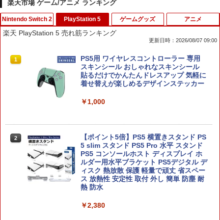
楽天市場 ゲーム/アニメ ランキング
Nintendo Switch 2
PlayStation 5
ゲームグッズ
アニメ
楽天 PlayStation 5 売れ筋ランキング
更新日時：2026/08/07 09:00
【特典】テイルズ オブ エターニア リマ
PS5用 ワイヤレスコントローラー 専用
1
1
スター Switch2版(【早期購入特典】超
スキンシール おしゃれなスキンシール
冒険お役立ちセット)
貼るだけでかんたんドレスアップ 気軽に
着せ替えが楽しめるデザインステッカー
￥3,722
￥1,000
【即納】eFootball Kick-Off! Switch2
2
ソフト（キーカード）【ポスト投函】※
【ポイント5倍】PS5 横置きスタンド PS
2
初回特典は付いていない場合がございま
5 slim スタンド PS5 Pro 水平 スタンド
す
PS5 コンソールホスト ディスプレイ ホ
ルダー用水平ブラケット PS5デジタル デ
ィスク 熱放散 保護 軽量で頑丈 省スペー
￥3,799
ス 放熱性 安定性 取付 外し 簡単 防塵 耐
熱 防水
￥2,380
Switch2 保護フィルム スイッチ2 保護フ
3
ィルム switch2 フィルム Switch2 ガラ