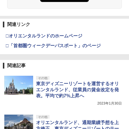
ド
窩座再来 通常版 [Blu-ray]
うたの☆プリンスさまっ♪ ALL STAR ST
3
AGE -Happy Celebration- Ver.A【Blu-r
￥733
￥3,964
ay】 [ (ゲーム・ミュージック) ]
【純正品】Xbox ワイヤレス コントロー
3
Nintendo Switch 2(日本語・国内専用)
【純正品】ディスクドライブ(CFI-ZDD1
3
ラー (ロボット ホワイト)
3
J) PlayStation 5
関連リンク
￥6,864
￥55,871
￥7,681
【中古】那由多の軌跡:改【早期予約特
￥11,849
□オリエンタルランドのホームページ
4
劇場版「鬼滅の刃」無限城編 第一章 猗
典】コンプリート・サウンドトラック(C
3
窩座再来 通常版 [DVD]
D2枚組)付
□「首都圏ウィークデーパスポート」のページ
うたの☆プリンスさまっ♪ ALL STAR ST
4
AGE -Happy Celebration- Ver.B【Blu-r
【純正品】Xbox 充電式バッテリー + US
4
￥3,523
￥868
【純正品】DualSense ワイヤレスコン
ay】 [ (ゲーム・ミュージック) ]
B-C ケーブル
ニンテンドープリペイド番号 9000円|オ
4
4
トローラー ミッドナイト ブラック(CFI-
ンラインコード版
ZCT2J01)
関連記事
￥6,864
￥2,618
￥9,000
【FC/NewFC/SFC/MD1/PCE用】コンパ
￥10,737
5
その他
劇場版「鬼滅の刃」無限城編 第一章 猗
4
クトACアダプタ＜ホワイト＞
東京ディズニーリゾートを運営するオリ
窩座再来 完全生産限定版 [Blu-ray]
ルパン三世 カリオストロの城 【4K ULT
5
エンタルランド、従業員の賃金改定を発
￥1,640
【純正品】Xbox ワイヤレス コントロー
RA HD】 [ 山田康雄 ]
ニンテンドープリペイド番号 5000円|オ
5
5
￥8,698
表。平均で約7%上昇へ
【純正品】DualSense ワイヤレスコン
ラー (カーボンブラック)
ンラインコード版
5
トローラー(CFI-ZCT2J)
￥6,864
2023年1月30日
￥8,020
￥5,000
￥10,737
その他
【Amazon.co.jp限定】劇場版モノノ怪
5
オリエンタルランド、通期業績予想を上
第三章 蛇神 (オリジナル特典:オリジナル
方修正。東京ディズニーリゾートのテー