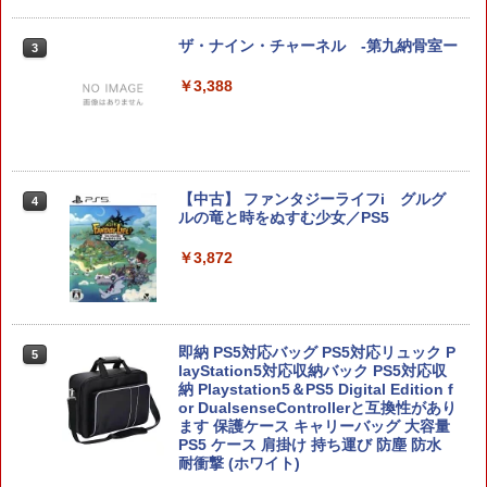
スフィルム スイッチ2 フィルム ガイド
貼り付け キット カバー Switch 2 本体
アクセサリー Nintendo Switch2 ケース
ザ・ナイン・チャーネル -第九納骨室ー
3
可 透明 ブルーライト カット 99％ FIRM
E
￥3,388
￥1,000
【中古】 ファンタジーライフi グルグ
ゲーム機ケース ゲーム機収納ケース 収
4
4
ルの竜と時をぬすむ少女／PS5
納ケース スッキリ収納 ゲーム コントロ
ーラー 収納 据え置き 壁掛け 放熱スリッ
ト コードスリット シンプル インテリア
￥3,872
テレビ テレビゲーム Switch2(代引不可)
【送料無料】
￥4,999
即納 PS5対応バッグ PS5対応リュック P
5
layStation5対応収納バック PS5対応収
納 Playstation5＆PS5 Digital Edition f
or DualsenseControllerと互換性があり
Star Fox (スターフォックス)
5
ます 保護ケース キャリーバッグ 大容量
PS5 ケース 肩掛け 持ち運び 防塵 防水
￥5,327
耐衝撃 (ホワイト)