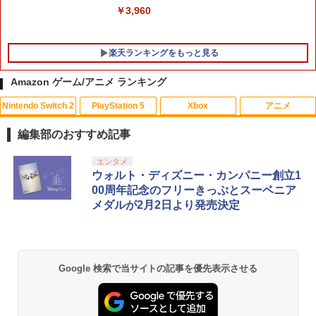
￥3,960
楽天ランキングをもっと見る
Amazon ゲーム/アニメ ランキング
Nintendo Switch 2
PlayStation 5
Xbox
アニメ
【中古】ピクロスDS
【中古】【Blu－ray】やはり俺の青春ラ
1
1
ブコメはまちがっている。続 第4巻
編集部のおすすめ記事
初回限定版 スリーブケース・小説付 /
￥350
及川啓【監督】
スプラトゥーン レイダース|オンライン
PlayStation 5 デジタル・エディション
【純正品】Xbox ワイヤレス コントロー
【Amazon.co.jp限定】劇場版モノノ怪
エンタメ
1
1
1
1
コード版
日本語専用 Console Language: Japan
ラー + USB-C® ケーブル
第三章 蛇神 (Amazon.co.jp限定オリジ
ウォルト・ディズニー・カンパニー創立1
￥1,090
ese only (CFI-2200B01)
ナル三方背収納ケース付きコレクション)
00周年記念のフリーきっぷとスーベニア
(オリジナル特典:オリジナル巾着＋メー
￥5,832
￥8,300
メダルが2月2日より発売決定
【中古】ヴァルキリーエリュシオン [初
カー特典:【坤と離】二振りの剣、十翼よ
2
￥55,000
回生産特典付き] -PS4
り来たる！スタジオ描き下ろしイラスト
「撫物語」第一巻 / なでこドロー(上)(完
2
ボード付) [Blu-ray]
全生産限定版)【Blu-ray】 [ 西尾維新 ]
￥680
Xbox プリペイドカード 5,000円 デジタ
2
￥10,780
スプラトゥーン レイダース -Switch2
Beast of Reincarnation -PS5 【特典】
ルコード 【旧 Xbox ギフトカード】 [オ
2
2
￥6,497
Google 検索で当サイトの記事を優先表示させる
プロダクトコード 封入
ンラインコード]
￥6,455
￥7,286
￥5,000
【中古】ポチと! ヨッシー ウールワール
3
劇場版「鬼滅の刃」無限城編 第一章 猗
2