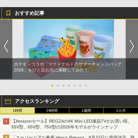
おすすめ記事
ポケモンコラボ「マクドナルドのサマーチャンスバッグ
2026」をひと足お先に体験してみた！
●
●
●
●
●
●
●
アクセスランキング
1時間
24時間
1週間
1カ月
【Amazonセール】REGZAの4K Mini LED液晶TVがお買い得。
55V型、65V型、75V型の2026年モデルがラインナップ
「スーパーリアル麻雀 Venus Returns」8月27日に発売決定。脱