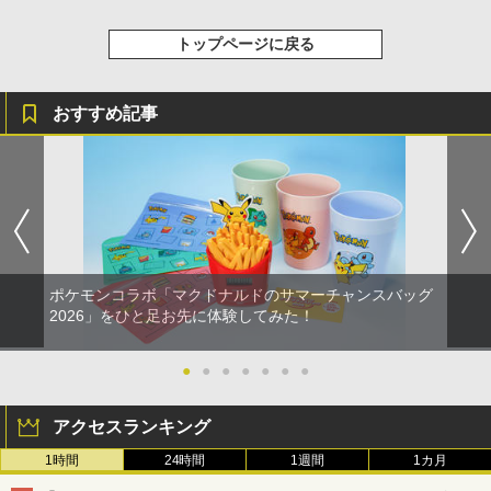
トップページに戻る
おすすめ記事
ポケモンコラボ「マクドナルドのサマーチャンスバッグ
2026」をひと足お先に体験してみた！
●
●
●
●
●
●
●
アクセスランキング
1時間
24時間
1週間
1カ月