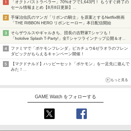
「オクトパストラベラー」70%オフで1,643円！ もうすぐ終了の
セール情報まとめ【8月8日更新】
ニンテンドーeショップでは「大神 絶景版」が67%オフで990円
手塚治虫氏のマンガ「リボンの騎士」を原案とするNetflix映画
「THE RIBBON HERO リボンヒーロー」本日配信開始
そらザウルスやギャルきち、団長の吉野家Tシャツも！
「hololive Splash T-Party!」全Tシャツラインナップ公開＆オン
ライン販売開始
ファミマで「ポケモンフレンダ」ピカチュウ&ゼラオラのフレン
ダピックがもらえるキャンペーン開催！
【マクドナルド】ハッピーセット「ポケモン」を一足先に遊んで
みた！
30周年を記念して30種類のポケモンがおもちゃで登場
もっと見る
GAME Watch をフォローする