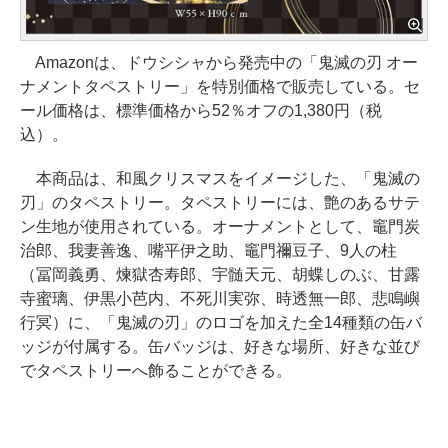
Amazonは、ドウシシャから発売中の「鬼滅の刃 オー
ナメントタペストリー」を特別価格で販売している。セ
ール価格は、標準価格から52％オフの1,380円（税
込）。
本商品は、和風クリスマスをイメージした、「鬼滅の
刃」のタペストリー。タペストリーには、艶のあるサテ
ン生地が使用されている。オーナメントとして、竈門炭
治郎、我妻善逸、嘴平伊之助、竈門禰豆子、9人の柱
（冨岡義勇、煉獄杏寿郎、宇髄天元、胡蝶しのぶ、甘露
寺蜜璃、伊黒小芭内、不死川実弥、時透無一郎、悲鳴嶼
行冥）に、「鬼滅の刃」のロゴを加えた全14種類の缶バ
ッジが付属する。缶バッジは、好きな場所、好きな並び
でタペストリーへ飾ることができる。