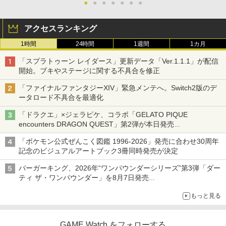
●
●
●
●
●
●
●
アクセスランキング
1時間
24時間
1週間
1カ月
「スプラトゥーン レイダース」更新データ「Ver.1.1.1」が配信
開始。ブキやステージに関する不具合を修正
「ファイナルファンタジーXIV」緊急メンテへ。Switch2版のデ
ータロード不具合を最適化
「ドラクエ」×ジェラピケ、コラボ「GELATO PIQUE
encounters DRAGON QUEST」第2弾が本日発売
アイスカップに入ったスライムやわたぼう、ベビーサタンなどが
「ポケモン公式ぜんこく図鑑 1996-2026」発売に合わせ30周年
オリジナルアートで登場
記念のビジュアルアートブック3冊同時発売が決定
バーガーキング、2026年“ワンパウンダーシリーズ”第3弾「ダー
ティ ザ・ワンパウンダー」を8月7日発売
「特製ガーリックマヨソース」を使用した超大型チーズバーガー
もっと見る
GAME Watch をフォローする