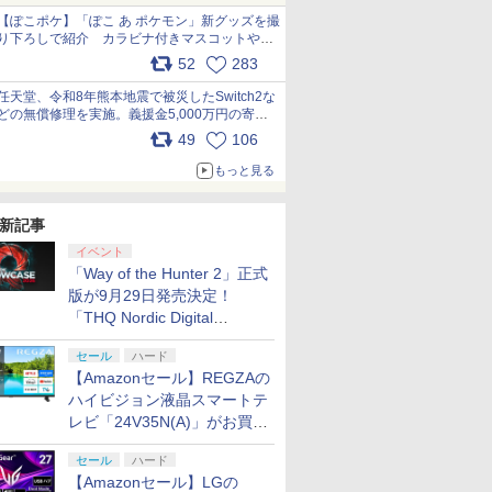
【ぽこポケ】「ぽこ あ ポケモン」新グッズを撮
り下ろしで紹介 カラビナ付きマスコットやス
クエアポーチが仲間入り
52
283
pic.x.com/XmVAgBxaW5
任天堂、令和8年熊本地震で被災したSwitch2な
どの無償修理を実施。義援金5,000万円の寄付
も発表 pic.x.com/BAYsMfUfUC
49
106
もっと見る
新記事
イベント
「Way of the Hunter 2」正式
版が9月29日発売決定！
「THQ Nordic Digital
Showcase 2026」まとめ
セール
ハード
【Amazonセール】REGZAの
ハイビジョン液晶スマートテ
レビ「24V35N(A)」がお買い
得！
セール
ハード
【Amazonセール】LGの