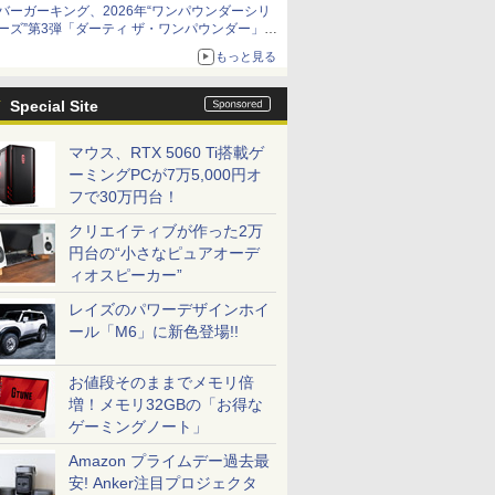
バーガーキング、2026年“ワンパウンダーシリ
ーズ”第3弾「ダーティ ザ・ワンパウンダー」を
8月7日発売
もっと見る
「特製ガーリックマヨソース」を使用した超大
型チーズバーガー
Special Site
マウス、RTX 5060 Ti搭載ゲ
ーミングPCが7万5,000円オ
フで30万円台！
クリエイティブが作った2万
円台の“小さなピュアオーデ
ィオスピーカー”
レイズのパワーデザインホイ
ール「M6」に新色登場!!
お値段そのままでメモリ倍
増！メモリ32GBの「お得な
ゲーミングノート」
Amazon プライムデー過去最
安! Anker注目プロジェクタ