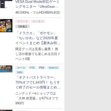
VESA Dual Mode対応ゲーミ
ングモニター「UltraGear
27G850A-B」がお買い得！
4K/240Hz・フルHD/480Hz対応
イベント
エンタメ
【特集】
「ドラクエ」「ポケモン」
「ちいかわ」など2026年夏
イベントまとめ【夏休み特
集】
限定グッズは見逃し厳禁！ 推
し活や家族でも楽しめる注目イ
ベント8選
セール
PS5
PS4
Switch2
WIN
「オクトパストラベラー」
70%オフで1,643円！ もうす
ぐ終了のセール情報まとめ
【8月8日更新】
ニンテンドーeショップでは
「大神 絶景版」が67%オフで
990円