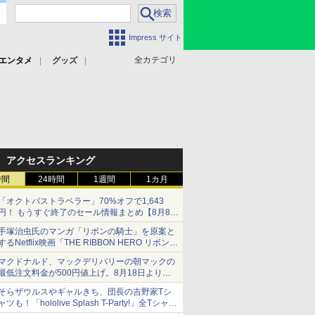
Impress サイト
全カテゴリ
エンタメ
グッズ
アクセスランキング
時間
24時間
1週間
1カ月
「オクトパストラベラー」70%オフで1,643
円！ もうすぐ終了のセール情報まとめ【8月8日
更新】
手塚治虫氏のマンガ「リボンの騎士」を原案と
ニンテンドーeショップでは「大神 絶景版」が
するNetflix映画「THE RIBBON HERO リボンヒ
67%オフで990円
ーロー」本日配信開始
マクドナルド、マックデリバリーの朝マックの
最低注文料金が500円値上げ。8月18日より
1,500円から受付
そらザウルスやギャルきち、団長の吉野家Tシ
ャツも！「hololive Splash T-Party!」全Tシャツ
ラインナップ公開＆オンライン販売開始