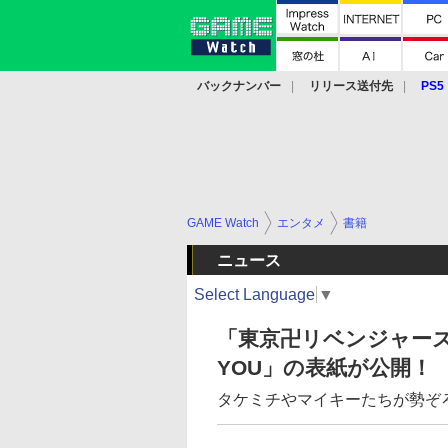
バックナンバー
リリース送付先
PS5
モバイル
eスポーツ
クラウド
PS
GAME Watch
エンタメ
書籍
ニュース
Select Language
▼
「東京卍リベンジャーズ 
YOU」の表紙が公開！
タケミチやマイキーたちが勢ぞ