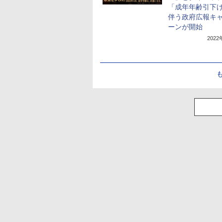
「成年年齢引下
伴う政府広報キ
ーンが開始
202