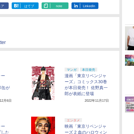
ェア
はてブ
note
LinkedIn
er
マンガ
本日発売
ャー
漫画「東京リベンジャ
ーズ」コミックス30巻
ボ缶が
が本日発売！ 佐野真一
郎が表紙に登場
年12月6日
2022年11月17日
エンタメ
ャー
映画「東京リベンジャ
プした
ーズ 2 血のハロウィン