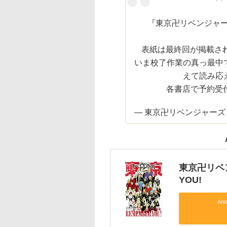
『東京卍リベンジャーズ
表紙は最終回が掲載され
いま校了作業の真っ最中
えて読み応
各書店で予約受
— 東京卍リベンジャーズ【公式】
東京卍リベン
YOU!
Am