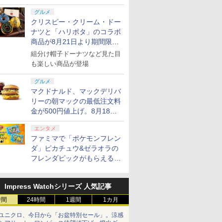
グルメ
クリスピー・クリーム・ドー
ナツと「ハリポタ」のコラボ
商品が8月21日より期間限定
で発売
組分け帽子ドーナツなど見た目
も楽しい商品が登場
グルメ
マクドナルド、マックデリバ
リーの朝マックの最低注文料
金が500円値上げ。8月18日
より1,500円から受付
エンタメ
ファミマで「ポケモンフレン
ダ」ピカチュウ&ゼラオラの
フレンダピックがもらえるキ
ャンペーン開催！
Impress Watchシリーズ 人気記事
時間
24時間
1週間
1カ月
ユニクロ、今日から「お盆特別セール」。涼感