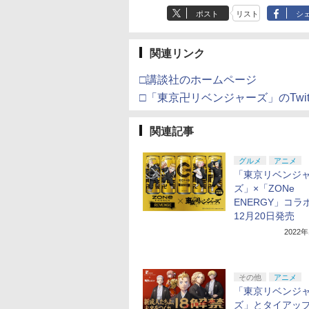
ポスト
リスト
シ
関連リンク
□講談社のホームページ
□「東京卍リベンジャーズ」のTwitt
関連記事
グルメ
アニメ
「東京リベンジ
ズ」×「ZONe
ENERGY」コラ
12月20日発売
2022
その他
アニメ
「東京リベンジ
ズ」とタイアッ