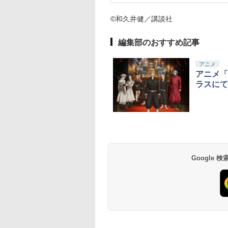
©和久井健／講談社
編集部のおすすめ記事
アニメ
アニメ「
ラスにて
Google