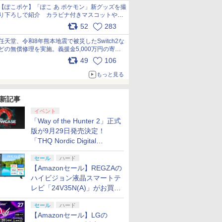
【ぽこポケ】「ぽこ あ ポケモン」新グッズを撮
り下ろしで紹介 カラビナ付きマスコットやス
クエアポーチが仲間入り
52
283
pic.x.com/XmVAgBxaW5
任天堂、令和8年熊本地震で被災したSwitch2な
どの無償修理を実施。義援金5,000万円の寄付
も発表 pic.x.com/BAYsMfUfUC
49
106
もっと見る
新記事
イベント
「Way of the Hunter 2」正式
版が9月29日発売決定！
「THQ Nordic Digital
Showcase 2026」まとめ
セール
ハード
【Amazonセール】REGZAの
ハイビジョン液晶スマートテ
レビ「24V35N(A)」がお買い
得！
セール
ハード
【Amazonセール】LGの