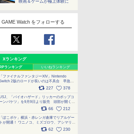
映画＆ゲームが極上体験に
GAME Watch をフォローする
Xランキング
RPランキング
いいねランキング
「ファイナルファンタジーXIV」Nintendo
Switch 2版のロードが長いのは不具合 早急に
アップデートできるよう対応中
227
378
pic.x.com/s9S3nRCAGa
USJ、「バイオハザード」リッカーのポップコ
ーンバケツ」を9月9日より販売 頭部が開く仕
組み。味は恐怖を堪のう「味噌フレーバー」
66
212
pic.x.com/81MuXGahVM
「ぽこポケ」横浜・赤レンガ倉庫でリアルゲー
トが開通！ ワニノコ、ミズゴロウ、アシマリ登
場シーンをレポート pic.x.com/LDgEByVl6D
62
230