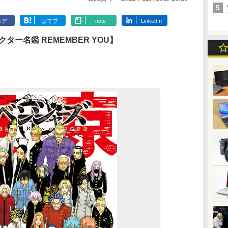
ェア
はてブ
note
LinkedIn
ー名鑑 REMEMBER YOU】