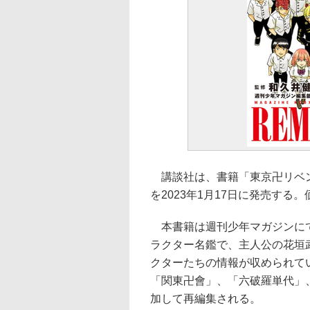
講談社は、書籍「東京卍リベンジャ
を2023年1月17日に発売する。価
本書籍は週刊少年マガジンにて
ラクター名鑑で、主人公の花垣
クターたちの情報が収められて
「関東卍會」、「六破羅単代」
加して再編集される。