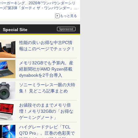
バーガーキング、2026年“ワンパウンダーシリ
ーズ”第3弾「ダーティ ザ・ワンパウンダー」を
8月7日発売
もっと見る
「特製ガーリックマヨソース」を使用した超大
型チーズバーガー
Special Site
性能の良いお得な中古PC情
報はこのページでチェック！
メモリ32GBでも予算内。産
経新聞社がAMD Ryzen搭載
dynabookを2千台導入
ソニーミラーレス一眼の大特
集！ 見どころ記事まとめ
お値段そのままでメモリ倍
増！メモリ32GBの「お得な
ゲーミングノート」
ハイグレードテレビ「TCL
Q7D Pro」。圧巻の色彩美で