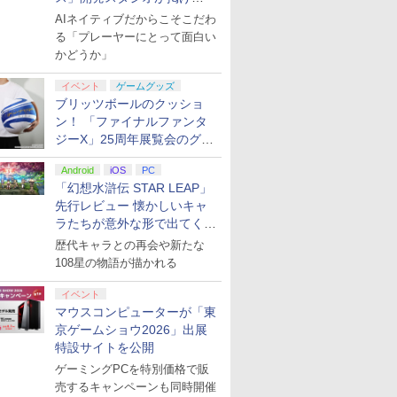
る“AI活用の信念”とは？【講
AIネイティブだからこそこだわ
演レポート】
る「プレーヤーにとって面白い
かどうか」
イベント
ゲームグッズ
ブリッツボールのクッショ
ン！ 「ファイナルファンタ
ジーX」25周年展覧会のグッ
ズ情報が公開
Android
iOS
PC
「幻想水滸伝 STAR LEAP」
先行レビュー 懐かしいキャ
ラたちが意外な形で出てくる
シリーズ完全新作！
歴代キャラとの再会や新たな
108星の物語が描かれる
イベント
マウスコンピューターが「東
京ゲームショウ2026」出展
特設サイトを公開
ゲーミングPCを特別価格で販
売するキャンペーンも同時開催