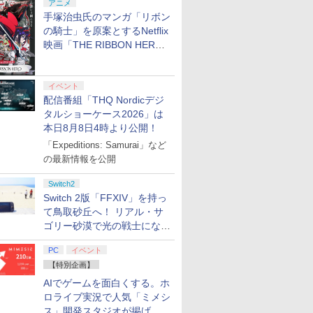
アニメ
手塚治虫氏のマンガ「リボン
の騎士」を原案とするNetflix
映画「THE RIBBON HERO
リボンヒーロー」本日配信開
始
イベント
配信番組「THQ Nordicデジ
タルショーケース2026」は
本日8月8日4時より公開！
「Expeditions: Samurai」など
の最新情報を公開
Switch2
Switch 2版「FFXIV」を持っ
て鳥取砂丘へ！ リアル・サ
ゴリー砂漠で光の戦士になっ
てみた
PC
イベント
【特別企画】
AIでゲームを面白くする。ホ
ロライブ実況で人気「ミメシ
ス」開発スタジオが掲げ