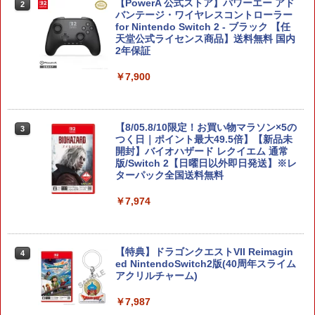
【PowerA 公式ストア】パワーエー アド
2
バンテージ・ワイヤレスコントローラー
for Nintendo Switch 2 - ブラック 【任
天堂公式ライセンス商品】送料無料 国内
2年保証
￥7,900
【8/05.8/10限定！お買い物マラソン×5の
3
つく日｜ポイント最大49.5倍】【新品未
開封】バイオハザード レクイエム 通常
版/Switch 2【日曜日以外即日発送】※レ
ターパック全国送料無料
￥7,974
【特典】ドラゴンクエストVII Reimagin
4
ed NintendoSwitch2版(40周年スライム
アクリルチャーム)
￥7,987