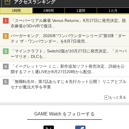
アクセスランキング
1時間
24時間
1週間
1カ月
「スーパーリアル麻雀 Venus Returns」8月27日に発売決定。脱
衣麻雀が3D×VRで復活
発売から2週間は20%オフになるセールが実施
バーガーキング、2026年“ワンパウンダーシリーズ”第3弾「ダー
ティ ザ・ワンパウンダー」を8月7日発売
「特製ガーリックマヨソース」を使用した超大型チーズバーガー
「マインクラフト」Switch2版が10月27日に発売決定。「スーパ
ーマリオ」DLCも
Switch版からのアップグレードも可能に
「イーグレットツー ミニ」新作追加ソフト発売決定。詳細を公
開するファミ通LIVEが8月27日20時から配信
シリーズ累計100タイトルへ
「無職転生III」第7話あらすじ＆先行カット公開！ リニアとプル
セナが魔法大学を卒業
もっと見る
GAME Watch をフォローする