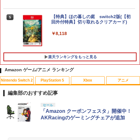
【特典】ほの暮しの庭 switch2版(【初
5
回外付特典】切り取れるクリアカード)
￥8,118
楽天ランキングをもっと見る
Amazon ゲーム/アニメ ランキング
Nintendo Switch 2
PlayStation 5
Xbox
アニメ
【早期購入特典付き】【2026年10月29
NewスーパーマリオブラザーズWii ノコ
スマイルスライム ラメでキラキラ！キー
1
1
1
日発売】 スパイクチュンソフト｜Spike
ノコエアホッケー
ホルダー キングスライム
編集部のおすすめ記事
Chunsoft Dune: Awakening【PS5】
￥1,218
￥2,960
スプラトゥーン レイダース|オンライン
PlayStation 5 デジタル・エディション
Xbox プリペイドカード 10,000円 デジ
劇場版「鬼滅の刃」無限城編 第一章 猗
セール
1
1
1
1
￥5,740
コード版
日本語専用 Console Language: Japan
タルコード 【旧 Xbox ギフトカード】
窩座再来 通常版 [Blu-ray]
「Amazon クーポンフェスタ」開催中！
ese only (CFI-2200B01)
[オンラインコード]
AKRacingのゲーミングチェアが追加
￥5,832
￥3,964
テレビ麻雀ゲーム 家庭用 麻雀ゲーム 一
2
￥55,000
￥10,000
【中古】【未使用品】ベイマックス Mov
オリ特付【08/27発売日お届け☆予約】
人遊び 電池式 脳トレ 麻雀 卓上 玩具 お
2
2
ieNEX [DVDのみ]
【新品】【PS5】METAL GEAR SOLID :
もちゃ ゲーム 持ち運び ポータブル 高齢
MASTER COLLECTION Vol.2 [PS5版]