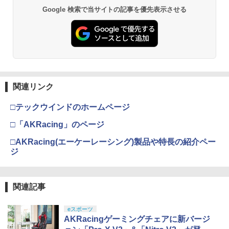
者 シニア プレゼント 父親 祖父 おうち時
★浅草マッハオリジナル特典マイクロフ
￥3,280
間 敬老の日 父の日 ギフト 3ヶ月保証 EF
Google 検索で当サイトの記事を優先表示させる
スプラトゥーン レイダース -Switch2
劇場版「鬼滅の刃」無限城編 第一章 猗
Beast of Reincarnation -PS5 【特典】
Xbox プリペイドカード 1,000円 デジタ
2
2
ァイバータオル付★
-HO09
2
2
窩座再来 通常版 [DVD]
プロダクトコード 封入
ルコード 【旧 Xbox ギフトカード】 [オ
ンラインコード]
￥6,455
￥6,080
￥3,500
￥3,523
￥7,286
￥1,000
機動戦士ガンダムSEED FREEDOM(通常
3
版)【Blu-ray】 [ 矢立肇 ]
【特典】BLUE REFLECTION Quartet:
【中古】ファイナルファンタジーIV
3
3
￥4,030
少女たちのキセキ PS5版(【早期購入特
関連リンク
Nintendo Switch 2(日本語・国内専用)
劇場版「鬼滅の刃」無限城編 第一章 猗
【純正品】ディスクドライブ(CFI-ZDD1
3
3
【純正品】Xbox ワイヤレス コントロー
3
典】特別フォトフレーム「Quartet」)
3
￥3,799
窩座再来 完全生産限定版 [Blu-ray]
J) PlayStation 5
ラー + USB-C® ケーブル
￥55,603
□テックウインドのホームページ
￥6,350
￥8,698
￥11,849
￥8,300
【BLU-R】超かぐや姫！ Blu-ray通常版
4
□「AKRacing」のページ
￥5,780
ゲーム機 本体 脳を鍛える大人の娯楽ゲ
□AKRacing(エーケーレーシング)製品や特長の紹介ペー
4
【特典】STEINS;GATE RE:BOOT PS5
4
ーム 4タイトル収録 HDMI 差すだけ ワイ
ジ
【純正品】DualSense ワイヤレスコン
Xbox プリペイドカード 5,000円 デジタ
ニンテンドープリペイド番号 9000円|オ
4
版(【早期購入同梱特典】「STEINS;GAT
4
4
ヤレスコントローラー 付き 麻雀 将棋 脳
『映画 ラブライブ！蓮ノ空女学院スクー
4
トローラー ミッドナイト ブラック(CFI-
ルコード 【旧 Xbox ギフトカード】 [オ
ンラインコード版
E 変移空間のオクテット」DLC)
トレ ゲーム イーハトーヴォ物語 サラブ
ルアイドルクラブ Bloom Garden Part
ZCT2J01)
ンラインコード]
レッドブリーダー3 KTFC-008B【メール
y』Blu-ray（特装限定版）
￥9,000
￥6,358
便送料無料】
関連記事
￥10,737
舞台『刀剣乱舞』蔵出し映像集ー天伝 蒼
￥5,000
5
￥8,589
空の兵 大坂冬の陣 篇ー【Blu-ray】 [ 本
￥4,980
田礼生 ]
eスポーツ
AKRacingゲーミングチェアに新バージ
ニンテンドープリペイド番号 5000円|オ
【楽天ブックス限定特典+特典】SILENT
5
5
【純正品】DualSense ワイヤレスコン
￥6,864
【純正品】Xbox ワイヤレス コントロー
ンラインコード版
5
HILL: Townfall(アクリルキーホルダー+
5