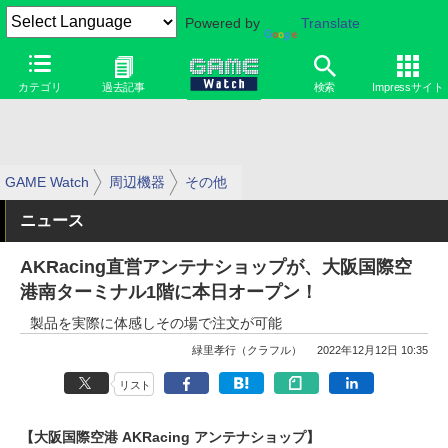
Powered by
Translate
カテゴリ
過去記事
検索
Impressサイト
GAME Watch
周辺機器
その他
ニュース
AKRacing直営アンテナショップが、大阪国際空
港南ターミナル1階に本日オープン！
製品を実際に体感しその場で注文が可能
緑里孝行（クラフル）
2022年12月12日 10:35
リスト
【大阪国際空港 AKRacing アンテナショップ】