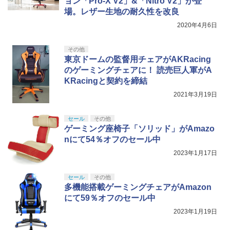
ョン「Pro-X V2」&「Nitro V2」が登
劇場版「鬼滅の刃」無限城編 第一章 猗
5
トローラー(CFI-ZCT2J)
ラー (ロボット ホワイト)
【早期購入封入特典】DLCチラシ)
ゲーム&ウオッチ スーパーマリオブラザ
場。レザー生地の耐久性を改良
窩座再来 完全生産限定版 [DVD]
5
￥5,000
ーズ
￥10,737
￥7,681
2020年4月6日
￥7,480
￥7,828
￥6,500
その他
東京ドームの監督用チェアがAKRacing
のゲーミングチェアに！ 読売巨人軍がA
KRacingと契約を締結
2021年3月19日
セール
その他
ゲーミング座椅子「ソリッド」がAmazo
nにて54％オフのセール中
2023年1月17日
セール
その他
多機能搭載ゲーミングチェアがAmazon
にて59％オフのセール中
2023年1月19日