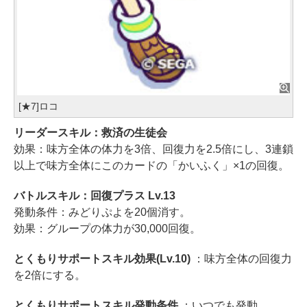
[★7]ロコ
リーダースキル：救済の生徒会
効果：味方全体の体力を3倍、回復力を2.5倍にし、3連鎖
以上で味方全体にこのカードの「かいふく」×1の回復。
バトルスキル：回復プラス Lv.13
発動条件：みどりぷよを20個消す。
効果：グループの体力が30,000回復。
とくもりサポートスキル効果(Lv.10)
：味方全体の回復力
を2倍にする。
とくもりサポートスキル発動条件
：いつでも発動。