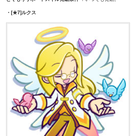
・[★7]ルクス