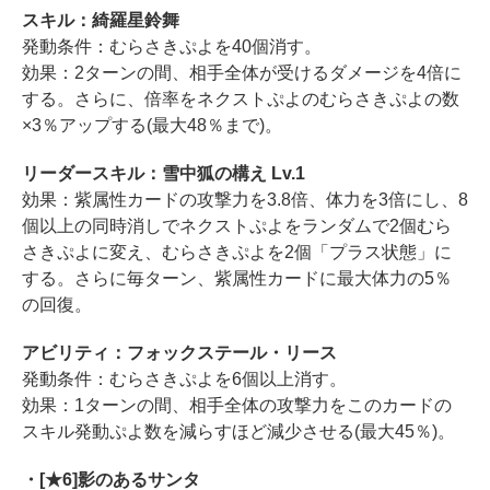
スキル：綺羅星鈴舞
発動条件：むらさきぷよを40個消す。
効果：2ターンの間、相手全体が受けるダメージを4倍に
する。さらに、倍率をネクストぷよのむらさきぷよの数
×3％アップする(最大48％まで)。
リーダースキル：雪中狐の構え Lv.1
効果：紫属性カードの攻撃力を3.8倍、体力を3倍にし、8
個以上の同時消しでネクストぷよをランダムで2個むら
さきぷよに変え、むらさきぷよを2個「プラス状態」に
する。さらに毎ターン、紫属性カードに最大体力の5％
の回復。
アビリティ：フォックステール・リース
発動条件：むらさきぷよを6個以上消す。
効果：1ターンの間、相手全体の攻撃力をこのカードの
スキル発動ぷよ数を減らすほど減少させる(最大45％)。
・[★6]影のあるサンタ