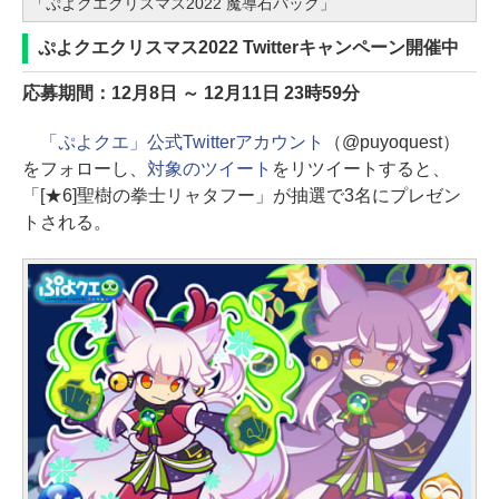
「ぷよクエクリスマス2022 魔導石パック」
ぷよクエクリスマス2022 Twitterキャンペーン開催中
応募期間：12月8日 ～ 12月11日 23時59分
「ぷよクエ」公式Twitterアカウント
（@puyoquest）
をフォローし、
対象のツイート
をリツイートすると、
「[★6]聖樹の拳士リャタフー」が抽選で3名にプレゼン
トされる。