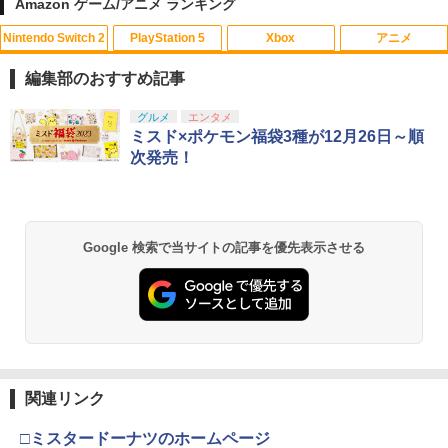
Amazon ゲーム/アニメ ランキング
￥2,697
Nintendo Switch 2
PlayStation 5
Xbox
アニメ
【中古】ベイマックス MovieNEX[純正
1
ブルーレイ＋純正ケース]
編集部のおすすめ記事
BEEPJAPAN PS5ゲームソフト Flintloc
5
k (Deluxe Edition) ELJM-30529
￥1,280
スプラトゥーン レイダース|オンライン
PlayStation 5 デジタル・エディション
【純正品】Xbox ワイヤレス コントロー
劇場版「鬼滅の刃」無限城編 第一章 猗
グルメ
エンタメ
1
1
1
1
コード版
日本語専用 Console Language: Japan
ラー + USB-C® ケーブル
窩座再来 通常版 [Blu-ray]
ミスド×ポケモン福袋3種が12月26日～順
￥2,980
ese only (CFI-2200B01)
次発売！
￥5,832
￥8,300
￥3,982
￥55,000
モアナと伝説の海2 ブルーレイ＋DVD セ
2
ット [Blu-ray]
【純正品】Xbox ワイヤレス コントロー
￥3,978
2
Google 検索で当サイトの記事を優先表示させる
スプラトゥーン レイダース -Switch2
劇場版「鬼滅の刃」無限城編 第一章 猗
Beast of Reincarnation -PS5 【特典】
ラー (ロボット ホワイト)
2
2
2
窩座再来 通常版 [DVD]
プロダクトコード 封入
￥6,449
￥7,681
￥3,523
￥7,286
新品北米版Blu-ray！＜『海がきこえ
3
る』＋『ギブリーズ episode2』＞ （望
月智充監督作品/スタジオジブリ）
【純正品】Xbox ワイヤレス コントロー
3
ラー (カーボンブラック)
関連リンク
Nintendo Switch 2(日本語・国内専用)
【Amazon.co.jp限定】劇場版モノノ怪
【純正品】ディスクドライブ(CFI-ZDD1
3
3
￥4,390
3
第三章 蛇神 (Amazon.co.jp限定オリジ
J) PlayStation 5
￥8,020
ナル三方背収納ケース付きコレクション)
￥55,871
□ミスタードーナツのホームページ