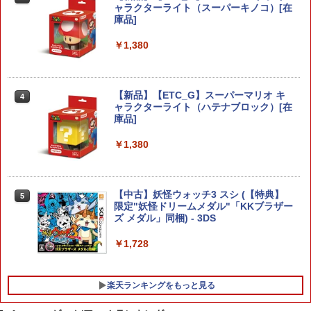
スタンド PS5 コントローラー ゲームコ
ャラクターライト（スーパーキノコ）[在
ントローラー収納ラック 送料無料 本立
鬼武者 Way of the Sword 【Switch2】
庫品]
3
て
POT-P-ABNMA
￥1,380
￥1,820
￥7,730
【新品】【ETC_G】スーパーマリオ キ
4
【レビュー評価上昇中】 新型 PS5 Slim /
3
ャラクターライト（ハテナブロック）[在
PS5 Pro 冷却ファン PS5スリム用 冷却
ELDEN RING Tarnished Edition 【Swit
庫品]
4
ファン 自動温度検出 3段階風速調整 LED
ch2】 POT-P-AAF6C
ライト USB付き 低騒音 急速冷却 放熱
￥1,380
プレステ5スリム用 ディスク/デジタル版
￥7,757
対応 PS5 周辺機器 PS5 Pro 新型PS5
￥2,580
【中古】妖怪ウォッチ3 スシ (【特典】
5
限定"妖怪ドリームメダル"「KKブラザー
任天堂 【Switch2】ゼルダの伝説 ティア
5
ズ メダル」同梱) - 3DS
ーズ オブ ザ キングダム Nintendo Swit
フリーク steelseries コントロールフリ
ch 2 Edition [NXS-P-AXN7B NSW2 ゼ
4
￥1,728
ーク Kontrolfreek 【 FPS - Frenzy Pur
ルダノデンセツ ティア-ズ オブ ザ キン
ple/Black - PS5】 凹型 エイム向上 FPS
グダム]
フレンジー PUBG Fortnite Call of Duty
APEX コントローラー 親指用ステック P
楽天ランキングをもっと見る
￥7,830
S用 プレステ5 パープル 紫