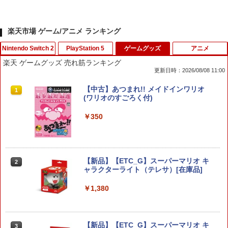
楽天市場 ゲーム/アニメ ランキング
Nintendo Switch 2
PlayStation 5
ゲームグッズ
アニメ
楽天 ゲームグッズ 売れ筋ランキング
更新日時：2026/08/08 11:00
スクウェア・エニックス 【封入特典付】
FPS エイム アシストキャップ PS5 PS4
【中古】あつまれ!! メイドインワリオ
1
1
1
【Switch2】ファイナルファンタジー レ
コントローラ 対応 Playstation プレイス
(ワリオのすごろく付)
ゾナンス [POT-P-ABV7A NSW2 ファイ
テーション 対戦 APEX cod フォトナ FP
ナルファンタジ- レゾナンス]
Sフリーク カバー 可動域アップ ゲーム
￥350
パープル オレンジ シューティングゲー
ム アクションゲーム プレステ プレステ5
￥6,910
プレステ4
￥680
【新品】【ETC_G】スーパーマリオ キ
2
ャラクターライト（テレサ）[在庫品]
ドラゴンボール Sparking！ ZERO
2
￥1,380
￥7,520
ゲームコントローラー収納ラック ゲーム
2
機 4台置き 収納 収納 プロコン 4連 仕切
り XBOX リングコン ONE ジョイコン P
C 多機種対応 SWITCH コントローラー
【新品】【ETC_G】スーパーマリオ キ
3