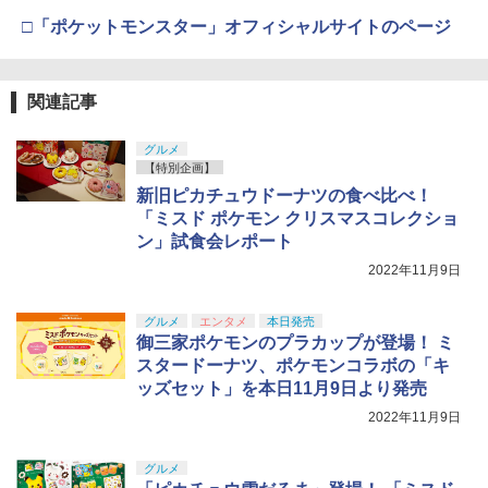
(オリジナル特典:オリジナル巾着＋メー
￥11,980
カー特典:【坤と離】二振りの剣、十翼よ
□「ポケットモンスター」オフィシャルサイトのページ
即納 借りぐらしのアリエッティ blu-ray
4
り来たる！スタジオ描き下ろしイラスト
新パッケージ 劇場版 北米版 ブルーレ
【純正品】Xbox 充電式バッテリー + US
4
ボード付) [Blu-ray]
イ・DVD2枚組 スタジオジブリ 宮崎
B-C ケーブル
駿 アニメ the secret world of Arrietty
【純正品】DualSense ワイヤレスコン
ニンテンドープリペイド番号 9000円|オ
4
4
￥10,780
関連記事
日本語 英語 ジブリ アリエッティ blu-r
トローラー ミッドナイト ブラック(CFI-
ンラインコード版
￥2,618
ay comboパック コンボパック【USA正
ZCT2J01)
規品】送料無料
￥9,000
グルメ
￥10,737
【特別企画】
劇場版「鬼滅の刃」無限城編 第一章 猗
4
￥4,400
新旧ピカチュウドーナツの食べ比べ！
窩座再来 完全生産限定版 [Blu-ray]
【国内正規品】Thrustmaster スラスト
5
「ミスド ポケモン クリスマスコレクショ
マスター TH8S シフター - PC、PS4、P
ニンテンドープリペイド番号 5000円|オ
5
￥8,698
ン」試食会レポート
【純正品】DualSense ワイヤレスコン
S5、PS5 Pro、Xbox One、Xbox Serie
ンラインコード版
5
「きみの色」通常版【Blu-ray】 [ 山田尚
トローラー(CFI-ZCT2J)
s X|S 対応の高精度 H パターン シフター
5
2022年11月9日
子 ]
￥5,000
￥10,737
￥14,141
￥4,517
グルメ
エンタメ
本日発売
【Amazon.co.jp限定】劇場版モノノ怪
5
御三家ポケモンのプラカップが登場！ ミ
第三章 蛇神 (オリジナル特典:オリジナル
スタードーナツ、ポケモンコラボの「キ
巾着＋メーカー特典:【坤と離】二振りの
剣、十翼より来たる！スタジオ描き下ろ
ッズセット」を本日11月9日より発売
しイラストボード付) [DVD]
2022年11月9日
￥8,800
グルメ