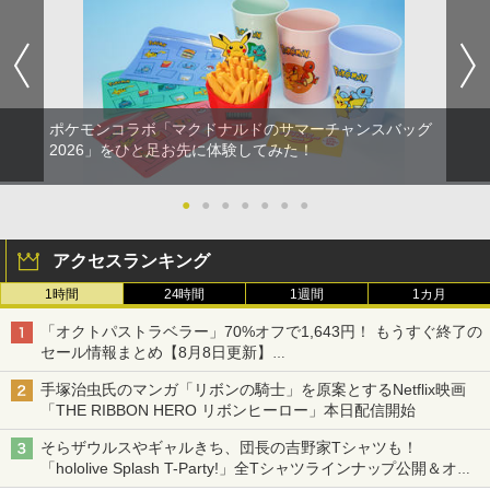
ポケモンコラボ「マクドナルドのサマーチャンスバッグ
2026」をひと足お先に体験してみた！
●
●
●
●
●
●
●
アクセスランキング
1時間
24時間
1週間
1カ月
「オクトパストラベラー」70%オフで1,643円！ もうすぐ終了の
セール情報まとめ【8月8日更新】
ニンテンドーeショップでは「大神 絶景版」が67%オフで990円
手塚治虫氏のマンガ「リボンの騎士」を原案とするNetflix映画
「THE RIBBON HERO リボンヒーロー」本日配信開始
そらザウルスやギャルきち、団長の吉野家Tシャツも！
「hololive Splash T-Party!」全Tシャツラインナップ公開＆オン
ライン販売開始