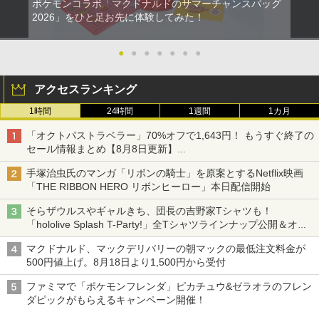
ポケモンコラボ「マクドナルドのサマーチャンスバッグ
2026」をひと足お先に体験してみた！
●
●
●
●
●
●
●
アクセスランキング
1時間
24時間
1週間
1カ月
「オクトパストラベラー」70%オフで1,643円！ もうすぐ終了の
セール情報まとめ【8月8日更新】
ニンテンドーeショップでは「大神 絶景版」が67%オフで990円
手塚治虫氏のマンガ「リボンの騎士」を原案とするNetflix映画
「THE RIBBON HERO リボンヒーロー」本日配信開始
そらザウルスやギャルきち、団長の吉野家Tシャツも！
「hololive Splash T-Party!」全Tシャツラインナップ公開＆オン
ライン販売開始
マクドナルド、マックデリバリーの朝マックの最低注文料金が
500円値上げ。8月18日より1,500円から受付
ファミマで「ポケモンフレンダ」ピカチュウ&ゼラオラのフレン
ダピックがもらえるキャンペーン開催！