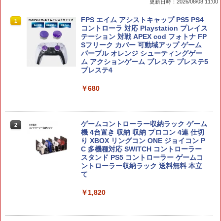
更新日時：2026/08/08 11:00
スクウェア・エニックス 【封入特典付】
FPS エイム アシストキャップ PS5 PS4
1
1
【Switch2】ファイナルファンタジー レ
コントローラ 対応 Playstation プレイス
ゾナンス [POT-P-ABV7A NSW2 ファイ
テーション 対戦 APEX cod フォトナ FP
ナルファンタジ- レゾナンス]
Sフリーク カバー 可動域アップ ゲーム
パープル オレンジ シューティングゲー
ム アクションゲーム プレステ プレステ5
￥6,910
プレステ4
￥680
ドラゴンボール Sparking！ ZERO
2
￥7,520
ゲームコントローラー収納ラック ゲーム
2
機 4台置き 収納 収納 プロコン 4連 仕切
り XBOX リングコン ONE ジョイコン P
C 多機種対応 SWITCH コントローラー
スタンド PS5 コントローラー ゲームコ
ントローラー収納ラック 送料無料 本立
鬼武者 Way of the Sword 【Switch2】
3
て
POT-P-ABNMA
￥1,820
￥7,730