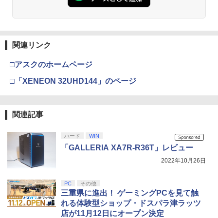
新品北米版Blu-ray！＜『海がきこえ
ャラクターライト（スーパーキノコ）[在
3
る』＋『ギブリーズ episode2』＞ （望
庫品]
月智充監督作品/スタジオジブリ）
【純正品】Xbox ワイヤレス コントロー
3
ラー (カーボンブラック)
￥1,380
Nintendo Switch 2(日本語・国内専用)
【Amazon.co.jp限定】劇場版モノノ怪
【純正品】ディスクドライブ(CFI-ZDD1
3
3
￥4,390
3
第三章 蛇神 (Amazon.co.jp限定オリジ
J) PlayStation 5
関連リンク
￥8,020
ナル三方背収納ケース付きコレクション)
￥55,871
(オリジナル特典:オリジナル巾着＋メー
￥11,980
□アスクのホームページ
【新品】【ETC_G】スーパーマリオ キ
4
カー特典:【坤と離】二振りの剣、十翼よ
即納 借りぐらしのアリエッティ blu-ray
ャラクターライト（ハテナブロック）[在
4
り来たる！スタジオ描き下ろしイラスト
□「XENEON 32UHD144」のページ
新パッケージ 劇場版 北米版 ブルーレ
庫品]
【純正品】Xbox 充電式バッテリー + US
4
ボード付) [Blu-ray]
イ・DVD2枚組 スタジオジブリ 宮崎
B-C ケーブル
駿 アニメ the secret world of Arrietty
【純正品】DualSense ワイヤレスコン
ニンテンドープリペイド番号 9000円|オ
4
￥1,380
4
￥10,780
日本語 英語 ジブリ アリエッティ blu-r
トローラー ミッドナイト ブラック(CFI-
ンラインコード版
￥2,618
ay comboパック コンボパック【USA正
ZCT2J01)
関連記事
規品】送料無料
￥9,000
￥10,737
【中古】妖怪ウォッチ3 スシ (【特典】
ハード
WIN
5
劇場版「鬼滅の刃」無限城編 第一章 猗
4
￥4,400
限定"妖怪ドリームメダル"「KKブラザー
窩座再来 完全生産限定版 [Blu-ray]
「GALLERIA XA7R-R36T」レビュー
【国内正規品】Thrustmaster スラスト
ズ メダル」同梱) - 3DS
5
マスター TH8S シフター - PC、PS4、P
ニンテンドープリペイド番号 5000円|オ
2022年10月26日
5
￥8,698
【純正品】DualSense ワイヤレスコン
S5、PS5 Pro、Xbox One、Xbox Serie
ンラインコード版
5
￥1,728
「きみの色」通常版【Blu-ray】 [ 山田尚
トローラー(CFI-ZCT2J)
s X|S 対応の高精度 H パターン シフター
5
子 ]
PC
その他
￥5,000
三重県に進出！ ゲーミングPCを見て触
￥10,737
￥14,141
￥4,517
れる体験型ショップ・ドスパラ津ラッツ
【Amazon.co.jp限定】劇場版モノノ怪
5
店が11月12日にオープン決定
第三章 蛇神 (オリジナル特典:オリジナル