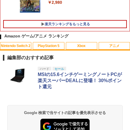
￥2,980
楽天ランキングをもっと見る
Amazon ゲーム/アニメ ランキング
Nintendo Switch 2
PlayStation 5
Xbox
アニメ
【中古】あつまれ!! メイドインワリオ
【中古】ベイマックス MovieNEX[純正
1
1
(ワリオのすごろく付)
ブルーレイ＋純正ケース]
編集部のおすすめ記事
￥350
￥1,280
スプラトゥーン レイダース|オンライン
PlayStation 5 デジタル・エディション
【純正品】Xbox ワイヤレス コントロー
劇場版「鬼滅の刃」無限城編 第一章 猗
ハード
セール
1
1
1
1
コード版
日本語専用 Console Language: Japan
ラー + USB-C® ケーブル
窩座再来 通常版 [Blu-ray]
MSIの15.6インチゲーミングノートPCが
ese only (CFI-2200B01)
楽天スーパーDEALに登場！ 30%ポイン
￥5,832
￥8,300
￥3,982
ト還元
￥55,000
【新品】【ETC_G】スーパーマリオ キ
モアナと伝説の海2 ブルーレイ＋DVD セ
2
2
ャラクターライト（テレサ）[在庫品]
ット [Blu-ray]
【純正品】Xbox ワイヤレス コントロー
￥1,380
￥3,978
2
スプラトゥーン レイダース -Switch2
劇場版「鬼滅の刃」無限城編 第一章 猗
Beast of Reincarnation -PS5 【特典】
ラー (ロボット ホワイト)
2
2
2
Google 検索で当サイトの記事を優先表示させる
窩座再来 通常版 [DVD]
プロダクトコード 封入
￥6,449
￥7,681
￥3,523
￥7,286
【新品】【ETC_G】スーパーマリオ キ
3