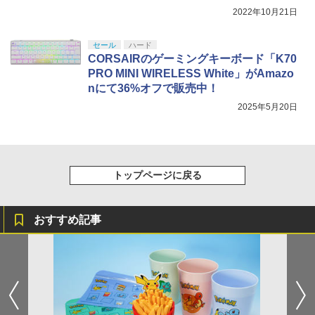
巾着＋メーカー特典:【坤と離】二振りの
2022年10月21日
剣、十翼より来たる！スタジオ描き下ろ
しイラストボード付) [DVD]
セール
ハード
￥8,800
CORSAIRのゲーミングキーボード「K70
PRO MINI WIRELESS White」がAmazo
nにて36%オフで販売中！
2025年5月20日
トップページに戻る
おすすめ記事