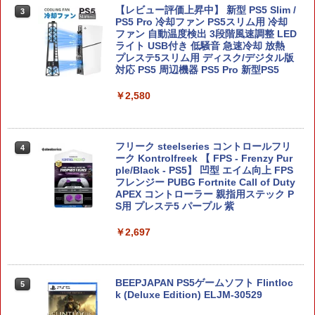
【レビュー評価上昇中】 新型 PS5 Slim /
3
PS5 Pro 冷却ファン PS5スリム用 冷却
ELDEN RING Tarnished Edition 【Swit
4
ファン 自動温度検出 3段階風速調整 LED
ch2】 POT-P-AAF6C
ライト USB付き 低騒音 急速冷却 放熱
プレステ5スリム用 ディスク/デジタル版
￥7,757
対応 PS5 周辺機器 PS5 Pro 新型PS5
￥2,580
任天堂 【Switch2】ゼルダの伝説 ティア
5
ーズ オブ ザ キングダム Nintendo Swit
フリーク steelseries コントロールフリ
ch 2 Edition [NXS-P-AXN7B NSW2 ゼ
4
ーク Kontrolfreek 【 FPS - Frenzy Pur
ルダノデンセツ ティア-ズ オブ ザ キン
ple/Black - PS5】 凹型 エイム向上 FPS
グダム]
フレンジー PUBG Fortnite Call of Duty
APEX コントローラー 親指用ステック P
￥7,830
S用 プレステ5 パープル 紫
￥2,697
BEEPJAPAN PS5ゲームソフト Flintloc
5
k (Deluxe Edition) ELJM-30529