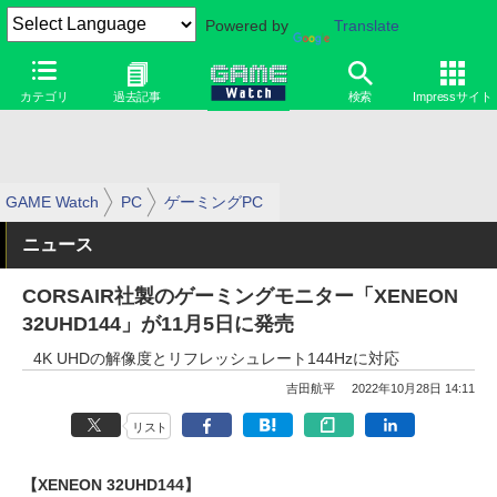
Powered by
Translate
カテゴリ
過去記事
検索
Impressサイト
GAME Watch
PC
ゲーミングPC
ニュース
CORSAIR社製のゲーミングモニター「XENEON
32UHD144」が11月5日に発売
4K UHDの解像度とリフレッシュレート144Hzに対応
吉田航平
2022年10月28日 14:11
リスト
【XENEON 32UHD144】