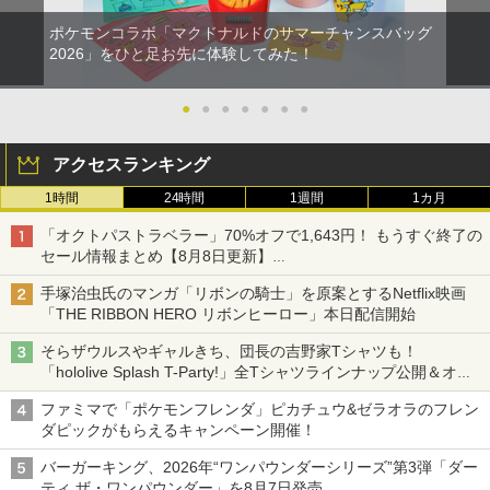
ポケモンコラボ「マクドナルドのサマーチャンスバッグ
2026」をひと足お先に体験してみた！
●
●
●
●
●
●
●
アクセスランキング
1時間
24時間
1週間
1カ月
「オクトパストラベラー」70%オフで1,643円！ もうすぐ終了の
セール情報まとめ【8月8日更新】
ニンテンドーeショップでは「大神 絶景版」が67%オフで990円
手塚治虫氏のマンガ「リボンの騎士」を原案とするNetflix映画
「THE RIBBON HERO リボンヒーロー」本日配信開始
そらザウルスやギャルきち、団長の吉野家Tシャツも！
「hololive Splash T-Party!」全Tシャツラインナップ公開＆オン
ライン販売開始
ファミマで「ポケモンフレンダ」ピカチュウ&ゼラオラのフレン
ダピックがもらえるキャンペーン開催！
バーガーキング、2026年“ワンパウンダーシリーズ”第3弾「ダー
ティ ザ・ワンパウンダー」を8月7日発売