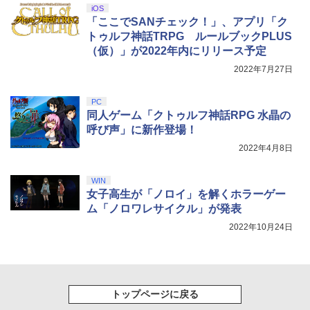
巾着＋メーカー特典:【坤と離】二振りの
iOS
剣、十翼より来たる！スタジオ描き下ろ
￥17,160
「ここでSANチェック！」、アプリ「ク
しイラストボード付) [DVD]
トゥルフ神話TRPG ルールブックPLUS
￥8,800
（仮）」が2022年内にリリース予定
2022年7月27日
PC
同人ゲーム「クトゥルフ神話RPG 水晶の
呼び声」に新作登場！
2022年4月8日
WIN
女子高生が「ノロイ」を解くホラーゲー
ム「ノロワレサイクル」が発表
2022年10月24日
トップページに戻る