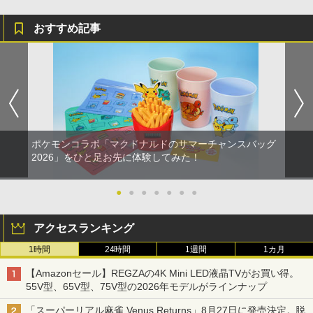
おすすめ記事
ポケモンコラボ「マクドナルドのサマーチャンスバッグ
2026」をひと足お先に体験してみた！
●
●
●
●
●
●
●
アクセスランキング
1時間
24時間
1週間
1カ月
【Amazonセール】REGZAの4K Mini LED液晶TVがお買い得。
55V型、65V型、75V型の2026年モデルがラインナップ
「スーパーリアル麻雀 Venus Returns」8月27日に発売決定。脱