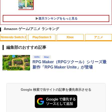
楽天ランキングをもっと見る
Amazon ゲーム/アニメ ランキング
Nintendo Switch 2
PlayStation 5
Xbox
アニメ
[メール便OK]【新品】【PS5】MotoGP
【中古】 ソニーミュージックマーケティ
1
1
24［PS5版］[在庫品]
ング ひだまりスケッチ× 1 完全生産限定
編集部のおすすめ記事
版 / アニプレックス [Blu-ray]【メール便
送料無料】【最短翌日配達対応】
￥920
スプラトゥーン レイダース|オンライン
PlayStation 5 デジタル・エディション
【純正品】Xbox ワイヤレス コントロー
【Amazon.co.jp限定】劇場版モノノ怪
WIN
Mac
1
1
1
1
コード版
日本語専用 Console Language: Japan
ラー + USB-C® ケーブル
第三章 蛇神 (Amazon.co.jp限定オリジ
RPG Maker（RPGツクール）シリーズ最
￥296
ese only (CFI-2200B01)
ナル三方背収納ケース付きコレクション)
新作「RPG Maker Unite」が登場
(オリジナル特典:オリジナル巾着＋メー
￥5,832
￥8,300
カー特典:【坤と離】二振りの剣、十翼よ
￥55,000
【中古】Stellar Bladeソフト:プレイス
2
り来たる！スタジオ描き下ろしイラスト
テーション5ソフト／アクション・ゲー
劇場版「鬼滅の刃」無限城編 第一章 猗
2
ボード付) [Blu-ray]
ム
窩座再来(通常版)【Blu-ray】 [ 吾峠呼世
Xbox プリペイドカード 5,000円 デジタ
晴 ]
2
Google 検索で当サイトの記事を優先表示させる
￥10,780
スプラトゥーン レイダース -Switch2
Beast of Reincarnation -PS5 【特典】
ルコード 【旧 Xbox ギフトカード】 [オ
2
￥4,690
2
プロダクトコード 封入
ンラインコード]
￥3,960
￥6,455
￥7,286
￥5,000
劇場版「鬼滅の刃」無限城編 第一章 猗
2
【あみあみ限定特典】【特典】PS5 機動