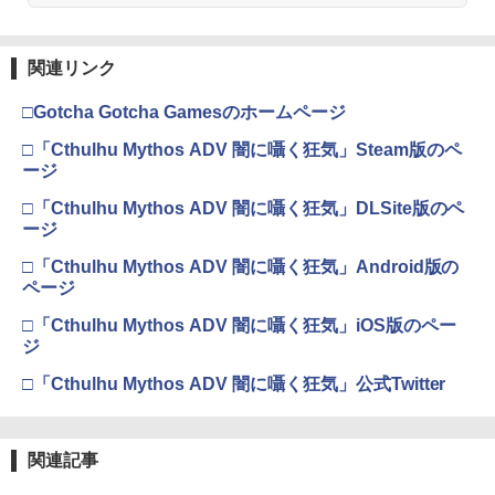
3
窩座再来 通常版 [Blu-ray]
警察パトレイバー the Case Files[グッ
【楽天ブックス限定連動購入特典+楽天
3
ドスマイルカンパニー]《08月予約》
ブックス限定先着特典+他】ゴールデン
￥3,964
【純正品】Xbox ワイヤレス コントロー
カムイ 第十六巻(初回限定版)【Blu-ra
3
関連リンク
Nintendo Switch 2(日本語・国内専用)
【純正品】ディスクドライブ(CFI-ZDD1
3
ラー (ロボット ホワイト)
3
y】(キャラファインボード+キャスト複
￥5,970
J) PlayStation 5
製サイン入り複製原画セット+原作者・
￥55,871
□Gotcha Gotcha Gamesのホームページ
野田サトル描き下ろし最終章OP／ED絵
￥7,681
￥11,849
コンテ+他) [ 野田サトル ]
劇場版「鬼滅の刃」無限城編 第一章 猗
□「Cthulhu Mythos ADV 闇に囁く狂気」Steam版のペ
3
(PS5)Beast of Reincarnation(新品)(封
4
窩座再来 通常版 [DVD]
ージ
￥8,580
入特典付き)
【純正品】Xbox 充電式バッテリー + US
4
￥3,523
□「Cthulhu Mythos ADV 闇に囁く狂気」DLSite版のペ
【純正品】DualSense ワイヤレスコン
B-C ケーブル
ニンテンドープリペイド番号 9000円|オ
4
￥8,190
4
ージ
トローラー ミッドナイト ブラック(CFI-
ンラインコード版
ZCT2J01)
【楽天ブックス限定配送BOX】【楽天ブ
￥2,618
4
□「Cthulhu Mythos ADV 闇に囁く狂気」Android版の
ックス限定先着特典+先着特典】劇場版
￥9,000
ページ
￥10,737
「鬼滅の刃」無限城編 第一章 猗窩座再
劇場版「鬼滅の刃」無限城編 第一章 猗
4
来(完全生産限定版)【Blu-ray】(かるた
【初回特典】グランド・セフト・オート
5
窩座再来 完全生産限定版 [Blu-ray]
□「Cthulhu Mythos ADV 闇に囁く狂気」iOS版のペー
+イベント抽選権+描き下ろし色紙) [ 吾峠
VI [PS5ソフト] (コードインボックス版、
ジ
呼世晴 ]
配送日：2026年11月12日～、プレイ開
【純正品】Xbox ワイヤレス コントロー
ニンテンドープリペイド番号 5000円|オ
5
5
￥8,698
始日：2026年11月19日) 【初回購入封入
【純正品】DualSense ワイヤレスコン
ラー (カーボンブラック)
ンラインコード版
5
□「Cthulhu Mythos ADV 闇に囁く狂気」公式Twitter
特典】：ヴィンテージ・バイスシティパ
￥11,000
トローラー(CFI-ZCT2J)
ック
￥8,020
￥5,000
￥10,737
￥9,800
【Amazon.co.jp限定】劇場版モノノ怪
関連記事
5
BLEACH 千年血戦篇 4 (完全生産限定版)
5
第三章 蛇神 (オリジナル特典:オリジナル
【Blu-ray】 [ 久保帯人 ]