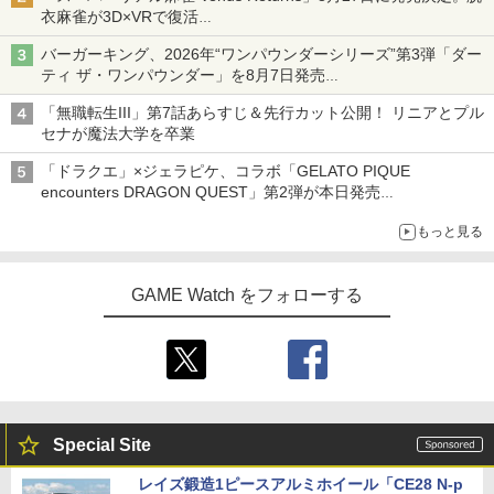
衣麻雀が3D×VRで復活
発売から2週間は20%オフになるセールが実施
バーガーキング、2026年“ワンパウンダーシリーズ”第3弾「ダー
ティ ザ・ワンパウンダー」を8月7日発売
「特製ガーリックマヨソース」を使用した超大型チーズバーガー
「無職転生III」第7話あらすじ＆先行カット公開！ リニアとプル
セナが魔法大学を卒業
「ドラクエ」×ジェラピケ、コラボ「GELATO PIQUE
encounters DRAGON QUEST」第2弾が本日発売
アイスカップに入ったスライムやわたぼう、ベビーサタンなどが
もっと見る
オリジナルアートで登場
GAME Watch をフォローする
Special Site
レイズ鍛造1ピースアルミホイール「CE28 N-p