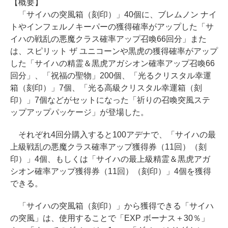
【概要】
「サイハの突風箱（刻印）」40個に、ブレムノン ナイ
トやインフェルノキーパーの獲得確率がアップした「サ
イハの戦乱の悪魔クラス確率アップ召喚66回分」また
は、スピリット ザ ユニコーンや黒虎の獲得確率がアップ
した「サイハの精霊＆黒虎アガシオン確率アップ召喚66
回分」、「祝福の聖物」200個、「光るクリスタル幸運
箱（刻印）」7個、「光る高級クリスタル幸運箱（刻
印）」7個などがセットになった「祈りの召喚突風ステ
ップアップパッケージ」が登場した。
それぞれ4回分購入すると100アデナで、「サイハの最
上級戦乱の悪魔クラス確率アップ獲得券（11回）（刻
印）」4個、もしくは「サイハの最上級精霊＆黒虎アガ
シオン確率アップ獲得券（11回）（刻印）」4個を獲得
できる。
「サイハの突風箱（刻印）」から獲得できる「サイハ
の突風」は、使用することで「EXP ボーナス＋30％」