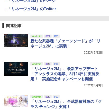
□「リネージュ2M」のページ
サリー 横型スタンド 放熱 PlayStation5
【中古】【Blu−ray】この世界の片隅
【純正品】Xbox 充電式バッテリー + US
PRO FREAK V2 プロフリーク PS5 PS4
4
4
4
ボード付) [Blu-ray]
◇ALW-GP-525 | プレステ5 プレーステ
に ブックレット付 / 片渕須直【監督】
B-C ケーブル
NS pro Yellow ( イエロー ) 凸型 FPS 無
□「リネージュ2M」のTwitter
ーション5 本体 横向き スタンド ゲーム
【純正品】DualSense ワイヤレスコン
ニンテンドープリペイド番号 9000円|オ
4
段階高さ調節 profreek バージョン2 PS4
4
￥10,780
スタンド 横置き コンパクト
トローラー ミッドナイト ブラック(CFI-
ンラインコード版
PS5 nintendo switch プロコン対応【定
￥1,412
￥2,618
ZCT2J01)
形外郵便のみ送料無料】Playstation 5
￥1,480
特許取得済み 日本製 しまリス堂
￥9,000
関連記事
￥10,737
劇場版「鬼滅の刃」無限城編 第一章 猗
4
￥1,999
窩座再来 完全生産限定版 [Blu-ray]
【中古】 Blu－ray ファインディング・
【国内正規品】Thrustmaster スラスト
5
5
Android
iOS
PC
Switch2 ケース 即納 スイッチ2 Nintend
ニモ MovieNEX / アニメ / Happinet [Bl
マスター TH8S シフター - PC、PS4、P
ニンテンドープリペイド番号 5000円|オ
5
新たな武器種「チェーンソード」が「リ
5
￥8,698
o Switch Lite 対応 スイッチ スイッチツ
u-ray]【宅配便出荷】
【純正品】DualSense ワイヤレスコン
S5、PS5 Pro、Xbox One、Xbox Serie
ンラインコード版
5
ネージュ2M」に実装！
ー ニンテンドー カバー ポーチ キャリン
トローラー(CFI-ZCT2J)
s X|S 対応の高精度 H パターン シフター
PRO FREAK V2 Aoi （通常版）プロフ
5
グケース 新型 ジョイコン ソフト ケーブ
￥1,494
2022年9月2日
リーク PS5 PS4 NS pro Aoi 凹型 FPS
￥5,000
ルなど 収納可能 ギフト プレゼント シン
￥10,737
￥14,141
無段階高さ調節 profreek バージョン2 P
プル 無地 黒 ピンク 黄色 赤 青 送料無料
S4 PS5 nintendo switch プロコン対応
【Amazon.co.jp限定】劇場版モノノ怪
5
Android
iOS
PC
【定形外郵便のみ送料無料】Playstatio
第三章 蛇神 (オリジナル特典:オリジナル
「リネージュ2M」、最新アップデート
￥1,100
n 5 特許取得済み 日本製 しまリス堂
巾着＋メーカー特典:【坤と離】二振りの
「アンタラスの咆哮」8月24日に実施決
剣、十翼より来たる！スタジオ描き下ろ
￥1,999
定！ 実施記念キャンペーンも開催
しイラストボード付) [DVD]
2022年8月9日
￥8,800
Android
iOS
PC
「リネージュ2M」、全武器種対象の「ク
ラス チェンジ」実施！