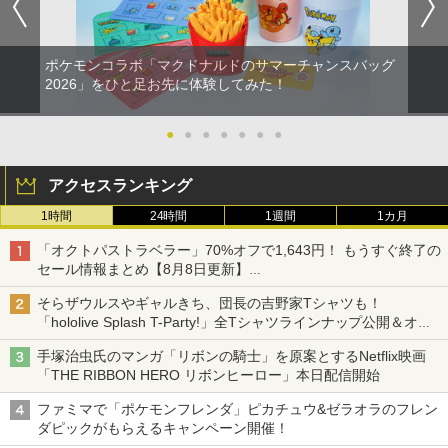
ポケモンコラボ「マクドナルドのサマーチャンスバッグ
2026」をひと足お先に体験してみた！
●
●
●
●
●
●
●
アクセスランキング
1時間
24時間
1週間
1カ月
「オクトパストラベラー」70%オフで1,643円！ もうすぐ終了の
セール情報まとめ【8月8日更新】
ニンテンドーeショップでは「大神 絶景版」が67%オフで990円
そらザウルスやギャルきち、団長の吉野家Tシャツも！
「hololive Splash T-Party!」全Tシャツラインナップ公開＆オン
ライン販売開始
手塚治虫氏のマンガ「リボンの騎士」を原案とするNetflix映画
「THE RIBBON HERO リボンヒーロー」本日配信開始
ファミマで「ポケモンフレンダ」ピカチュウ&ゼラオラのフレン
ダピックがもらえるキャンペーン開催！