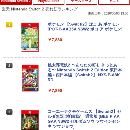
Nintendo Switch 2
PlayStation 5
ゲームグッズ
アニメ
楽天 Nintendo Switch 2 売れ筋ランキング
更新日時：2026/08/08 13:00
ポケモン 【Switch2】ぽこ あ ポケモン
1
[POT-P-AAB5A NSW2 ポコ ア ポケモン]
￥7,880
桃太郎電鉄2 〜あなたの町も きっとあ
2
る〜 Nintendo Switch 2 Edition 東日本
編＋西日本編 【Switch2】 NXS-P-A8K
RD
￥7,890
コーエーテクモゲームス 【Switch2】ゼ
3
ルダ無双 封印戦記 通常版 [BEE-P-AA
GAA NSW2 ゼルダムソウ フウインセン
キ ツウジョウ]