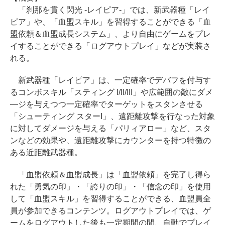
「刹那を貫く閃光 -レイピア-」では、新武器種「レイ
ピア」や、「血盟スキル」を習得することができる「血
盟依頼＆血盟成長システム」、より自由にゲームをプレ
イすることができる「ログアウトプレイ」などが実装さ
れる。
新武器種「レイピア」は、一定確率でデバフを付与す
るコンボスキル「スティング I/II/III」や広範囲の敵にダメ
―ジを与えつつ一定確率でターゲットをスタンさせる
「シューティング スターI」、遠距離攻撃を行なった対象
に対してダメージを与える「パリィアロー」など、スタ
ンなどの効果や、遠距離攻撃にカウンターを持つ特徴の
ある近距離武器種。
「血盟依頼＆血盟成長」は「血盟依頼」を完了し得ら
れた「勇気の印」・「誇りの印」・「信念の印」を使用
して「血盟スキル」を習得することができる、血盟員全
員が参加できるコンテンツ。ログアウトプレイでは、ゲ
ームをログアウトした後も一定期間の間、自動でプレイ