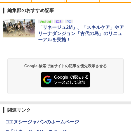
鬼エイム 指サック ゲーム スマホ ゲーミ
【中古】グレイテストナイン
【中古】2．カンフー・パンダ 3Dスーパ
1
1
1
ング FPS 音ゲー 荒野行動 PUBG Apex
ーセット 【ブルーレイ】／ジャック・ブ
編集部のおすすめ記事
CoD 高感度 銀繊維 手汗対策 鬼サック 6
ラックブルーレイ／海外アニメ・定番ス
￥845
個入り
タジオ
スプラトゥーン レイダース|オンライン
PlayStation 5 デジタル・エディション
【純正品】Xbox ワイヤレス コントロー
劇場版「鬼滅の刃」無限城編 第一章 猗
Android
iOS
PC
1
1
1
1
コード版
日本語専用 Console Language: Japan
ラー + USB-C® ケーブル
窩座再来 通常版 [Blu-ray]
「リネージュ2M」、「スキルケア」やア
￥1,280
￥789
ese only (CFI-2200B01)
リーナダンジョン「古代の島」のリニュ
【中古】Splatoon 2 (スプラトゥーン2)
2
￥5,832
￥8,300
￥3,982
ーアルを実施！
- Switch
￥55,000
【中古】Wo Long： Fallen Dynastyソ
【バーゲンセール】【中古】Blu-ray▼
￥1,253
2
2
フト:プレイステーション5ソフト／ロー
サマーウォーズ ブルーレイディスク レ
【純正品】Xbox ワイヤレス コントロー
ルプレイング・ゲーム
ンタル落ち
2
スプラトゥーン レイダース -Switch2
劇場版「鬼滅の刃」無限城編 第一章 猗
Beast of Reincarnation -PS5 【特典】
ラー (ロボット ホワイト)
2
2
2
Google 検索で当サイトの記事を優先表示させる
窩座再来 通常版 [DVD]
プロダクトコード 封入
￥1,360
￥1,159
￥6,446
￥7,681
アクラス｜Aclass FC/SFC/NEWFC/PC
3
￥3,523
￥7,286
E/MD用 ACアダプタVer.2 SASP-0311
【中古】【18歳以上対象】アサシン クリ
【中古】ベイマックス MovieNEX[純正
￥1,400
3
3
【純正品】Xbox ワイヤレス コントロー
ード ミラージュソフト:プレイステーシ
ブルーレイ＋純正ケース]
3
ラー (カーボンブラック)
ョン5ソフト／アクション・ゲーム
Nintendo Switch 2(日本語・国内専用)
【Amazon.co.jp限定】劇場版モノノ怪
【純正品】ディスクドライブ(CFI-ZDD1
3
3
3
￥1,280
第三章 蛇神 (Amazon.co.jp限定オリジ
J) PlayStation 5
関連リンク
￥8,020
￥1,620
ナル三方背収納ケース付きコレクション)
￥55,491
PS5 Slim / PS5 Pro シリーズ用 横置きス
4
(オリジナル特典:オリジナル巾着＋メー
￥11,980
□エヌシージャパンのホームページ
タンド ディスクドライブ 搭載 非搭載 モ
カー特典:【坤と離】二振りの剣、十翼よ
デル 両対応 水平 新型プレステ5 アクセ
り来たる！スタジオ描き下ろしイラスト