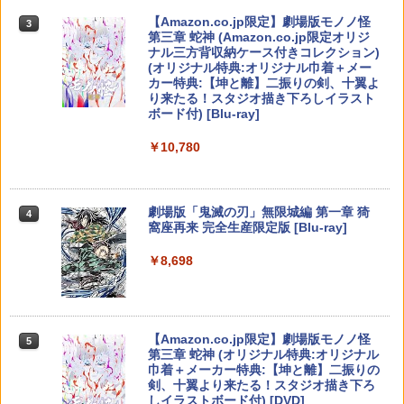
ラー (カーボンブラック)
￥543
崖の上のポニョ 即納 ブルーレイ ponyo
3
Nintendo Switch 2(日本語・国内専用)
【Amazon.co.jp限定】劇場版モノノ怪
【純正品】ディスクドライブ(CFI-ZDD1
3
3
￥5,080
3
北米版 Two-Disc Blu-ray DVD Combo
第三章 蛇神 (Amazon.co.jp限定オリジ
J) PlayStation 5
【中古】PS5DAEMON X MACHINA
2枚組 【USA正規品】スタジオジブ
￥8,020
3
ナル三方背収納ケース付きコレクション)
￥55,491
TITANIC SCION
リ ブルーレイ・DVD 2枚組ボックス
(オリジナル特典:オリジナル巾着＋メー
￥11,980
ジブリ ポニョ 宮崎駿 監督 作品 日本語
カー特典:【坤と離】二振りの剣、十翼よ
指サック 6個入り【創業70年の老舗工場
4
英語 他言語 送料無料
ワイヤードホリパッド TURBO for Ninte
￥2,735
4
り来たる！スタジオ描き下ろしイラスト
と共同開発】驚きの反応力 日本製 音ゲ
ndo Switch Pixel - 緑 -
【純正品】Xbox 充電式バッテリー + US
4
ボード付) [Blu-ray]
ー 指サック ゲーム用 First Hit スマホゲ
￥3,520
B-C ケーブル
ーム [ 荒野行動 FPS PUBG ]
【純正品】DualSense ワイヤレスコン
￥5,480
ニンテンドープリペイド番号 9000円|オ
4
4
￥10,780
トローラー ミッドナイト ブラック(CFI-
ンラインコード版
￥2,618
￥1,080
ZCT2J01)
[メール便OK]【新品】【PS5】零 〜紅い
4
蝶〜 REMAKE [PS5版]
【特典】君たちはどう生きるか【Blu-ra
￥9,000
4
￥10,737
y】(オリジナル トトロの手ぬぐい) [ 宮
劇場版「鬼滅の刃」無限城編 第一章 猗
4
崎駿 ]
任天堂 【Switch2】Joy-Con 2 (L) ライ
￥3,320
5
窩座再来 完全生産限定版 [Blu-ray]
【楽天ランキング1位入賞】自動タップ
5
トブルー [BEE-A-JLKBA NSW2 ジョイ
【国内正規品】Thrustmaster スラスト
5
機 オートクリッカー 連打装置 USB給電
コン2 Lライトブル-]
￥5,385
マスター TH8S シフター - PC、PS4、P
ニンテンドープリペイド番号 5000円|オ
5
クリップ式 スマホ自動操作 日本語説明
￥8,698
【純正品】DualSense ワイヤレスコン
S5、PS5 Pro、Xbox One、Xbox Serie
ンラインコード版
5
書付き iPhone/Android対応 いいね/ゲ
トローラー(CFI-ZCT2J)
s X|S 対応の高精度 H パターン シフター
￥5,480
ーム周回/ライブ/推し活対応 (ホワイト)
【当店独自で＋P10倍★要エントリー】
5
￥5,000
【中古】[PS5] オクトパストラベラーII
￥10,737
￥14,141
『映画 ラブライブ！蓮ノ空女学院スクー
5
￥1,380
(OCTOPATH TRAVELER 2) スクウェ
ルアイドルクラブ Bloom Garden Part
【Amazon.co.jp限定】劇場版モノノ怪
5
ア・エニックス (20230224)
y』(特装限定版)【Blu-ray】 [ 矢立肇 ]
第三章 蛇神 (オリジナル特典:オリジナル
巾着＋メーカー特典:【坤と離】二振りの
￥4,180
￥8,580
剣、十翼より来たる！スタジオ描き下ろ
しイラストボード付) [DVD]