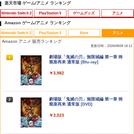
楽天市場 ゲーム/アニメ ランキング
Nintendo Switch 2
PlayStation 5
ゲームグッズ
アニメ
Amazon ゲーム/アニメ ランキング
Nintendo Switch 2
PlayStation 5
Xbox
アニメ
(発売日前日出荷)(Switch 2)Minecraft D
【ホリ公式】【SONYライセンス商品】
【中古】スーパーダンガンロンパ2 さよ
【中古】【未使用品】アバター：ファイ
1
1
1
1
Amazon アニメ 販売ランキング
ungeons II(新品)(2026年9月30日発売)
DualSense™ワイヤレスコントローラー
なら絶望学園 (通常版) - PSP
ヤー・アンド・アッシュ [通常版本編ブ
更新日時：2026/08/08 18:12
専用充電USBケーブル for PlayStation5
ルーレイディスクのみ]
おすすめ
￥4,490
￥350
スプラトゥーン レイダース|オンライン
PlayStation 5 デジタル・エディション
【純正品】Xbox ワイヤレス コントロー
劇場版「鬼滅の刃」無限城編 第一章 猗
1
1
1
1
￥2,980
コード版
日本語専用 Console Language: Japan
ラー + USB-C® ケーブル
窩座再来 通常版 [Blu-ray]
￥1,580
ese only (CFI-2200B01)
￥5,832
￥8,300
￥3,982
￥55,000
ミステリーの歩き方2 人魚伝説殺人事
【中古】東京鬼祓師 鴉乃杜學園奇譚 - P
魔女の宅急便 ブルーレイ DVD 即納 2枚
2
2
2
件 Switch2版
SP
＼10％OFFクーポン／PS5用 冷却ファン
組 ボックス 北米版 劇場版 Kiki's Deliver
2
クーリングファン 冷却装置 USBクーラ
y Service Blu-ray + DVD スタジオジブ
【純正品】Xbox ワイヤレス コントロー
ー 外付け 自動冷却ファン 三つファン 急
リ 宮崎駿 アニメ 送料無料 日本語
￥4,530
￥418
2
スプラトゥーン レイダース -Switch2
劇場版「鬼滅の刃」無限城編 第一章 猗
Beast of Reincarnation -PS5 【特典】
ラー (ロボット ホワイト)
2
2
速冷却 静音 装着簡単 排熱 熱対策 USB
英語 USA正規品 ブルーレイ DVD 2枚組
2
窩座再来 通常版 [DVD]
プロダクトコード 封入
ポート 省スペース 耐久性 プレイステー
box combo pack コンボパック キキ
￥6,446
ション5対応 ディスク版 デジタル版の両
￥7,681
￥3,523
方に対応
￥7,286
￥3,410
★エントリーでポイント5倍★[10月08日
【中古】【3DS】ドラゴンクエストXI 過
3
3
発売予約][PS5ソフト] ギアクラブ アン
￥2,680
ぎ去りし時を求めて
リミテッド3 [ELJM-31021]
【純正品】Xbox ワイヤレス コントロー
3