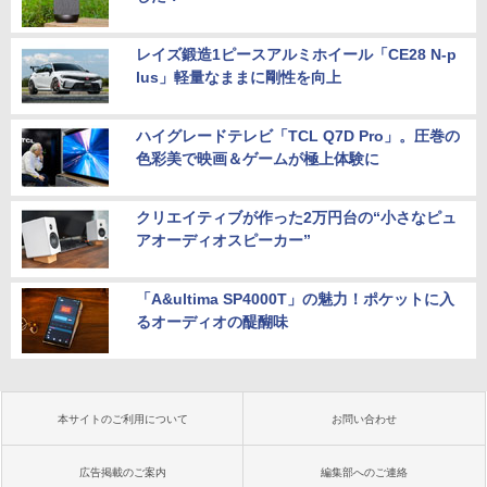
レイズ鍛造1ピースアルミホイール「CE28 N-p
lus」軽量なままに剛性を向上
ハイグレードテレビ「TCL Q7D Pro」。圧巻の
色彩美で映画＆ゲームが極上体験に
クリエイティブが作った2万円台の“小さなピュ
アオーディオスピーカー”
「A&ultima SP4000T」の魅力！ポケットに入
るオーディオの醍醐味
本サイトのご利用について
お問い合わせ
広告掲載のご案内
編集部へのご連絡