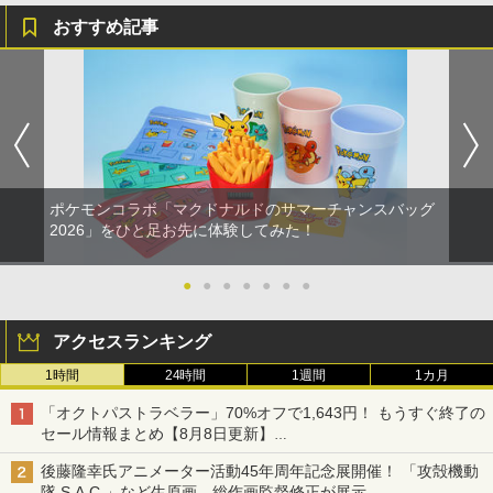
おすすめ記事
ポケモンコラボ「マクドナルドのサマーチャンスバッグ
2026」をひと足お先に体験してみた！
●
●
●
●
●
●
●
アクセスランキング
1時間
24時間
1週間
1カ月
「オクトパストラベラー」70%オフで1,643円！ もうすぐ終了の
セール情報まとめ【8月8日更新】
ニンテンドーeショップでは「大神 絶景版」が67%オフで990円
後藤隆幸氏アニメーター活動45年周年記念展開催！ 「攻殻機動
隊 S.A.C.」など生原画、総作画監督修正が展示