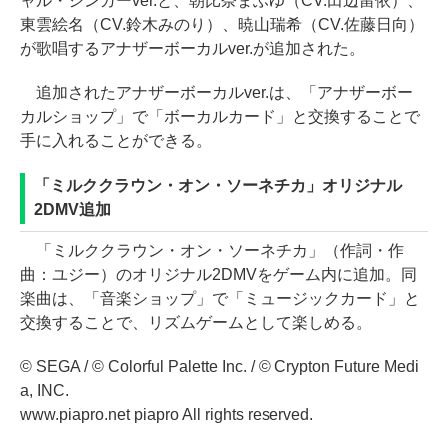
ャル・シンガーver.と、朝比奈まふゆ（CV.田辺留依）、
東雲絵名（CV.鈴木みのり）、暁山瑞希（CV.佐藤日向）
が歌唱するアナザーボーカルver.が追加された。
追加されたアナザーボーカルver.は、「アナザーボー
カルショップ」で「ボーカルカード」と交換することで
手に入れることができる。
「ミルククラウン・オン・ソーネチカ」オリジナル
2DMV追加
「ミルククラウン・オン・ソーネチカ」（作詞・作
曲：ユジー）のオリジナル2DMVをゲーム内に追加。同
楽曲は、「音楽ショップ」で「ミュージックカード」と
交換することで、リズムゲームとして楽しめる。
© SEGA / © Colorful Palette Inc. / © Crypton Future Medi
a, INC.
www.piapro.net piapro All rights reserved.