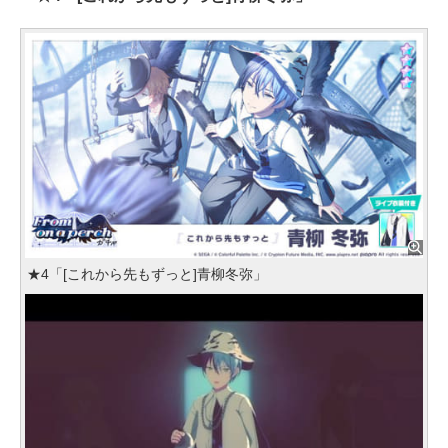
★4「[これから先もずっと]青柳冬弥」