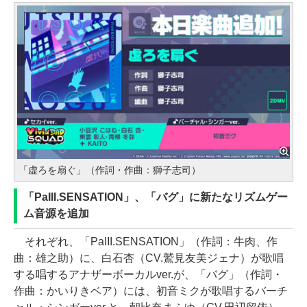
「虚ろを扇ぐ」（作詞・作曲：獅子志司）
「PaIII.SENSATION」、「バグ」に新たなリズムゲー
ム音源を追加
それぞれ、「PaIII.SENSATION」（作詞：牛肉、作
曲：雄之助）に、白石杏（CV.鷲見友美ジェナ）が歌唱
する唱するアナザーボーカルver.が、「バグ」（作詞・
作曲：かいりきベア）には、初音ミクが歌唱するバーチ