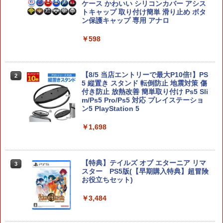
ケース かわいい シリコンカバー アシス
トキャップ 取り付け簡単 滑り止め ボタ
￥3,722
ン保護キャップ 専用 アナロ
￥598
【店内全品P10倍 8/4〜要エントリー】
2
【中古】[Switch2] メトロイドプライム4
ビヨンド(Metroid Prime 4: Beyond) Ni
ntendo Switch 2 Edition(ニンテンドー
【8/5 当店エントリーで最大P10倍!】PS
2
スイッチ2エディション) 任天堂(202512
5 縦置き スタンド 転倒防止 地震対策 傷
04)
付き防止 放熱改善 簡単取り付け Ps5 Sli
m/Ps5 Pro/Ps5 対応 プレイステーショ
ン5 PlayStation 5
￥4,180
￥1,698
Switch2 保護フィルム スイッチ2 保護フ
3
ィルム switch2 フィルム Switch2 ガラ
スフィルム スイッチ2 フィルム ガイド
【特典】テイルズ オブ エターニア リマ
3
貼り付け キット カバー Switch 2 本体
スター PS5版(【早期購入特典】超冒険
アクセサリー Nintendo Switch2 ケース
お役立ちセット)
可 透明 ブルーライト カット 99％ FIRM
E
￥3,484
￥1,000