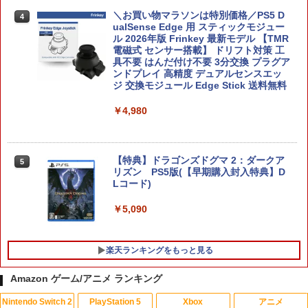
＼お買い物マラソンは特別価格／PS5 D
4
ualSense Edge 用 スティックモジュー
【店内全品P10倍 8/4〜要エントリー】
ル 2026年版 Frinkey 最新モデル 【TMR
4
【中古】[Switch2] 凶乱マカイズム 日本
電磁式 センサー搭載】 ドリフト対策 工
一ソフトウェア(20260129)
具不要 はんだ付け不要 3分交換 プラグア
ンドプレイ 高精度 デュアルセンスエッ
ジ 交換モジュール Edge Stick 送料無料
￥4,980
￥4,980
【特典】ドラゴンズドグマ 2：ダークア
5
リズン Switch2版(【早期購入封入特
典】DLコード)
【特典】ドラゴンズドグマ 2：ダークア
5
リズン PS5版(【早期購入封入特典】D
Lコード)
￥5,449
￥5,090
楽天ランキングをもっと見る
Amazon ゲーム/アニメ ランキング
Nintendo Switch 2
PlayStation 5
Xbox
アニメ