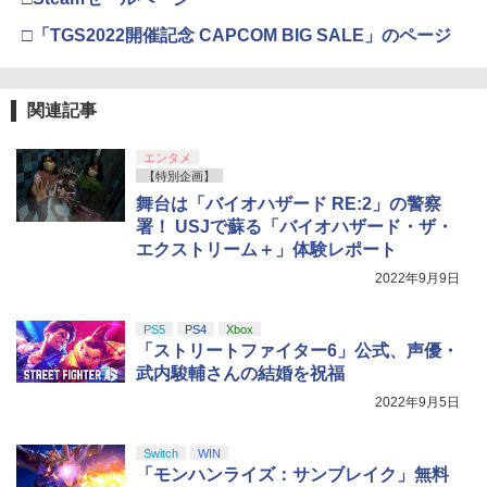
o Switch2用 ジョイコン2 joycon2 シリ
コンキャップ スティックキャップ ステ
□「TGS2022開催記念 CAPCOM BIG SALE」のページ
【純正品】DualSense ワイヤレスコン
ニンテンドープリペイド番号 9000円|オ
ィックカバー ボタンカバー スイッチ2 ◇
4
【楽天ブックス限定グッズ+楽天ブック
4
4
『映画 ラブライブ！蓮ノ空女学院スクー
4
トローラー ミッドナイト ブラック(CFI-
【純正品】Xbox ワイヤレス コントロー
ンラインコード版
ALW-AKSW-329【メール便】 | Switch
ス限定先着特典+他】『映画 ラブライ
4
ルアイドルクラブ Bloom Garden Part
ZCT2J01)
ラー + USB-C® ケーブル
2 カバー ジョイコンスティックカバー ジ
ブ！蓮ノ空女学院スクールアイドルクラ
y』Blu-ray（特装限定版）
ョイコン ボタンキャップ アクセサリー
ブ Bloom Garden Party』(特装限定版)
￥9,000
関連記事
￥10,737
【Blu-ray】(描き下ろしイラスト(DOLL
￥8,300
￥8,589
CHESTRA)使用A4アクリルパネル+B2布
￥880
ポスター+2L判ブロマイド+他) [ 矢立肇 ]
エンタメ
ニンテンドープリペイド番号 5000円|オ
【特別企画】
5
￥14,850
【純正品】DualSense ワイヤレスコン
Xbox プリペイドカード 5,000円 デジタ
ンラインコード版
5
5
舞台は「バイオハザード RE:2」の警察
劇場版「鬼滅の刃」無限城編 第一章 猗
5
トローラー(CFI-ZCT2J)
ルコード 【旧 Xbox ギフトカード】 [オ
[Switch 2] ぽこ あ ポケモン エキスパン
5
窩座再来 完全生産限定版 [DVD]
署！ USJで蘇る「バイオハザード・ザ・
ンラインコード]
ションパス（ダウンロード版）※3,200
￥5,000
エクストリーム＋」体験レポート
￥10,737
ポイントまでご利用可
￥7,828
【完全生産限定版 Blu-ray/DVD】【場面
￥5,000
5
2022年9月9日
写クリアカード3枚セット（竈門炭治
￥4,400
郎、冨岡義勇、猗窩座）＆キャラクター
デザイン・総作画監督 松島 晃 描き下ろ
PS5
PS4
Xbox
し色紙】 劇場版「鬼滅の刃」無限城編
「ストリートファイター6」公式、声優・
第一章 猗窩座再来
武内駿輔さんの結婚を祝福
￥14,880
2022年9月5日
Switch
WIN
「モンハンライズ：サンブレイク」無料