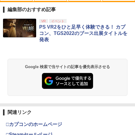
【中古】モンスターハンターライズ -Swi
ミュージカル『刀剣乱舞』 ～静かなる夜
1
1
tch
半の寝ざめ～【Blu-ray】 [ ミュージカル
編集部のおすすめ記事
『刀剣乱舞』 ]
￥970
スプラトゥーン レイダース|オンライン
PlayStation 5 デジタル・エディション
Xbox プリペイドカード 10,000円 デジ
劇場版「鬼滅の刃」無限城編 第一章 猗
VR
イベント
1
1
1
1
￥7,821
コード版
日本語専用 Console Language: Japan
タルコード 【旧 Xbox ギフトカード】
窩座再来 通常版 [Blu-ray]
PS VR2をひと足早く体験できる！ カプ
ese only (CFI-2200B01)
[オンラインコード]
コン、TGS2022のブース出展タイトルを
￥5,832
￥3,964
発表
￥55,000
￥10,000
NewスーパーマリオブラザーズWii ノコ
『映画 ラブライブ！蓮ノ空女学院スクー
2
2
ノコエアホッケー
ルアイドルクラブ Bloom Garden Part
y』(特装限定版)【Blu-ray】 [ 矢立肇 ]
￥1,218
スプラトゥーン レイダース -Switch2
劇場版「鬼滅の刃」無限城編 第一章 猗
Beast of Reincarnation -PS5 【特典】
Xbox プリペイドカード 3,000円 デジタ
2
2
2
2
￥8,580
Google 検索で当サイトの記事を優先表示させる
窩座再来 通常版 [DVD]
プロダクトコード 封入
ルコード 【旧 Xbox ギフトカード】 [オ
ンラインコード]
￥6,455
￥3,523
￥7,286
モンスターボールケース ポケモンgo Plu
3
￥3,000
s 多機能保護ケース プラス用ケース 保護
【楽天ブックス限定配送パック】【楽天
3
ケース 収納ボック スポークボール用ポ
ブックス限定先着特典+先着特典】劇場
ータブルケース
版モノノ怪 第三章 蛇神【Blu-ray】(スマ
ホショルダー+【坤と離】二振りの剣、
Nintendo Switch 2(日本語・国内専用)
劇場版「鬼滅の刃」無限城編 第一章 猗
【純正品】ディスクドライブ(CFI-ZDD1
3
3
Xbox プリペイドカード 1,000円 デジタ
3
十翼より来たる！スタジオ描き下ろしイ
3
￥1,580
窩座再来 完全生産限定版 [Blu-ray]
J) PlayStation 5
関連リンク
ルコード 【旧 Xbox ギフトカード】 [オ
ラストボード) [ 神谷浩史 ]
￥55,095
ンラインコード]
￥8,698
￥11,849
□カプコンのホームページ
￥9,900
￥1,000
Joy-Con2 シリコーンキャップ Nintend
4
□Steamセールページ