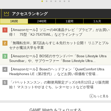
●
●
●
●
●
●
●
アクセスランキング
1時間
24時間
1週間
1カ月
【Amazonセール】ソニーの4K液晶テレビ「ブラビア」がお買い
得！ 75型「KJ-75X75WL」などラインナップ
「無職転生III」第7話あらすじ＆先行カット公開！ リニアとプル
セナが魔法大学を卒業
【Amazonセール】BOSEのサウンドバー「Bose Lifestyle Ultra
Soundbar」や、サブウーファー「Bose Lifestyle Ultra
Subwoofer」などお買い得！
【Amazonセール】Boseのヘッドフォン「QuietComfort Ultra
Headphones LE（第2世代）」などお買い得価格で登場
イマーシブオーディオで臨場感ある音楽体験が楽しめる
「パペットスンスン」の郵便局限定グッズが8月12日より販売開
始！ マスコットやがまぐち、レターセットなどが登場
もっと見る
GAME Watch をフォローする